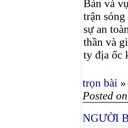
Bản và vụ
trận sóng
sự an toà
thần và g
ty địa ốc 
trọn bài
»
Posted on
NGƯỜI B