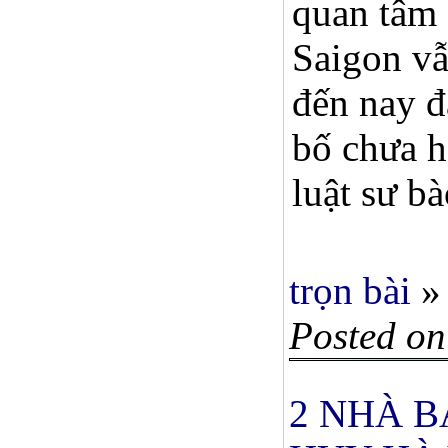
quan tâm 
Saigon vẫ
đến nay đ
bố chưa h
luật sư b
trọn bài
»
Posted on
2 NHÀ 