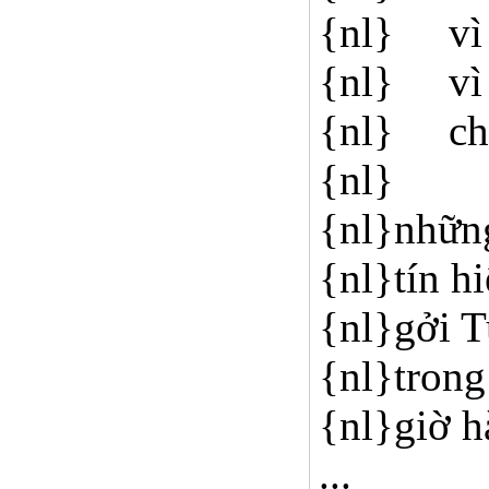
{nl} vì 
{nl} vì 
{nl} chà
{nl}
{nl}những
{nl}tín h
{nl}gởi T
{nl}trong
{nl}giờ h
...