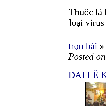
Thuốc lá 
loại viru
trọn bài
»
Posted on
ÐẠI LỄ 