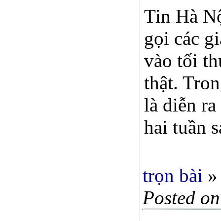
Tin Hà Nộ
gọi các g
vào tối t
thật. Tro
là diễn r
hai tuần s
trọn bài
»
Posted on