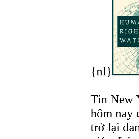
{nl}
Tin New Y
hôm nay c
trở lại d