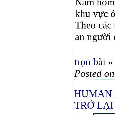
Nam hôm q
khu vực ở
Theo các 
an người 
trọn bài
»
Posted on
HUMAN 
TRỞ LẠI