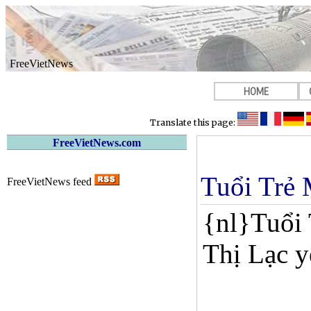
FreeVietNews
HOME
Translate this page:
FreeVietNews.com
Tuổi Trẻ 
FreeVietNews feed
{nl}Tuổi 
Thị Lạc y