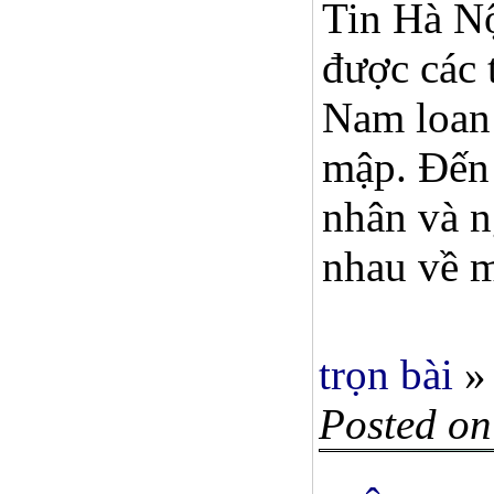
Tin Hà Nội
được các 
Nam loan 
mập. Đến 
nhân và n
nhau về mộ
trọn bài
»
Posted on