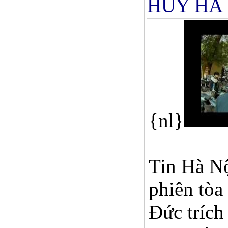
HUY HÀ
{nl}
Tin Hà Nộ
phiên tòa
Ðức trích