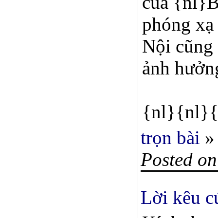
của {nl}B
phóng xạ 
Nội cũng 
ảnh hưởng
{nl}{nl}{
trọn bài
»
Posted on
Lời kêu c