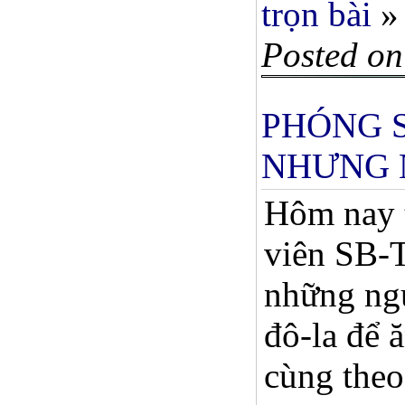
trọn bài
»
Posted on
PHÓNG S
NHƯNG N
Hôm nay t
viên SB-T
những ngư
đô-la để 
cùng theo