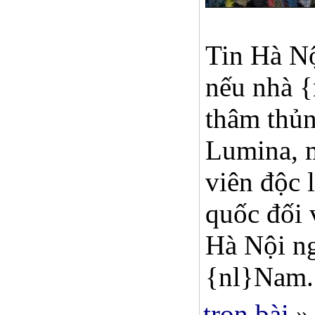
Tin Hà Nộ
nếu nhà 
thâm thủn
Lumina, m
viên độc 
quốc đối 
Hà Nội ng
{nl}Nam.
trọn bài
»