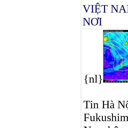
VIỆT NA
NƠI
{nl}
Tin Hà Nộ
Fukushim