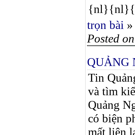
{nl}{nl}{
trọn bài
»
Posted on
QUẢNG N
Tin Quản
và tìm ki
Quảng Ngã
có biện p
mất liên 