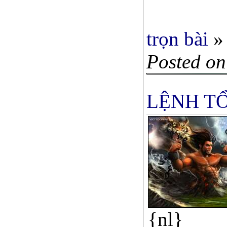
trọn bài
»
Posted on
LỆNH T
{nl}