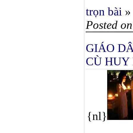
trọn bài
»
Posted on
GIÁO D
CÙ HUY
{nl}