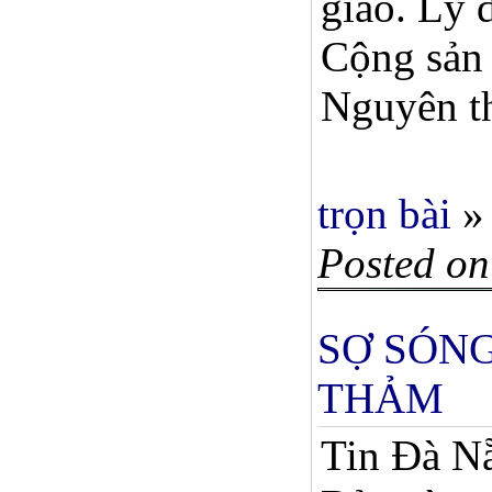
giáo. Lý 
Cộng sản 
Nguyên th
trọn bài
»
Posted on
SỢ SÓNG
THẢM
Tin Đà Nẵ