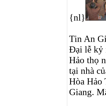
{nl}
Tin An Gi
Ðại lễ k
Hảo thọ n
tại nhà c
Hòa Hảo 
Giang. Mặ