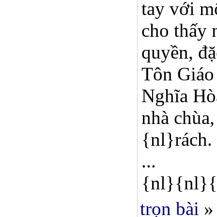
tay với m
cho thấy 
quyền, đặ
Tôn Giáo 
Nghĩa Hòa
nhà chùa,
{nl}rách.
...
{nl}{nl}{
trọn bài
»