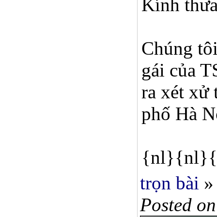
Kính thư
Chúng tôi
gái của T
ra xét xử
phố Hà Nộ
{nl}{nl}{
trọn bài
»
Posted on