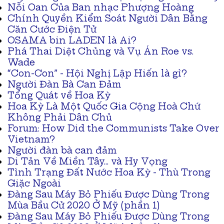
Nỗi Oan Của Ban nhạc Phượng Hoàng
Chính Quyền Kiểm Soát Người Dân Bằng
Căn Cước Điện Tử
OSAMA bin LADEN là Ai?
Phá Thai Diệt Chủng và Vụ Án Roe vs.
Wade
“Con-Con” - Hội Nghị Lập Hiến là gì?
Người Đàn Bà Can Đảm
Tổng Quát về Hoa Kỳ
Hoa Kỳ Là Một Quốc Gia Cộng Hoà Chứ
Không Phải Dân Chủ
Forum: How Did the Communists Take Over
Vietnam?
Người đàn bà can đảm
Di Tản Về Miền Tây... và Hy Vọng
Tình Trạng Đất Nước Hoa Kỳ - Thù Trong
Giặc Ngoài
Đàng Sau Máy Bỏ Phiếu Được Dùng Trong
Mùa Bầu Cử 2020 Ở Mỹ (phần 1)
Đàng Sau Máy Bỏ Phiếu Được Dùng Trong