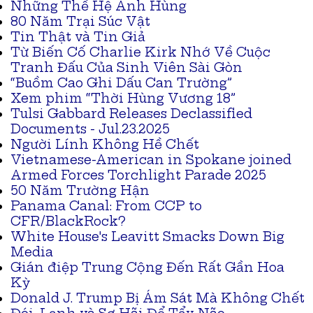
Những Thế Hệ Anh Hùng
80 Năm Trại Súc Vật
Tin Thật và Tin Giả
Từ Biến Cố Charlie Kirk Nhớ Về Cuộc
Tranh Đấu Của Sinh Viên Sài Gòn
“Buồm Cao Ghi Dấu Can Trường”
Xem phim “Thời Hùng Vương 18”
Tulsi Gabbard Releases Declassified
Documents - Jul.23.2025
Người Lính Không Hề Chết
Vietnamese-American in Spokane joined
Armed Forces Torchlight Parade 2025
50 Năm Trường Hận
Panama Canal: From CCP to
CFR/BlackRock?
White House's Leavitt Smacks Down Big
Media
Gián điệp Trung Cộng Đến Rất Gần Hoa
Kỳ
Donald J. Trump Bị Ám Sát Mà Không Chết