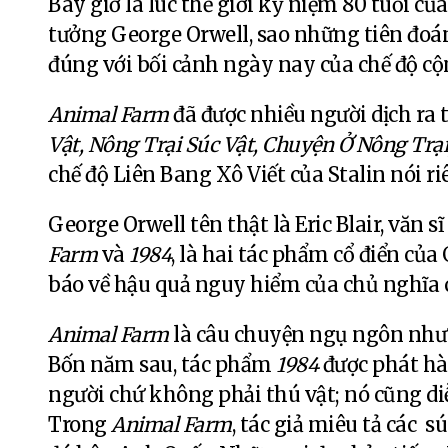
Bây giờ là lúc thế giới kỷ niệm 80 tuổi củ
tưởng George Orwell, sao những tiên đoá
đúng với bối cảnh ngày nay của chế độ cộ
Animal Farm
đã được nhiều người dịch ra 
Vật, Nông Trại Súc Vật, Chuyện Ở Nông Trại
chế độ Liên Bang Xô Viết của Stalin nói ri
George Orwell tên thật là Eric Blair, văn 
Farm
và
1984
, là hai tác phẩm cổ điển củ
báo về hậu quả nguy hiểm của chủ nghĩa 
Animal Farm
là câu chuyện ngụ ngôn như m
Bốn năm sau, tác phẩm
1984
được phát hà
người chứ không phải thú vật; nó cũng di
Trong
Animal Farm
, tác giả miêu tả các s