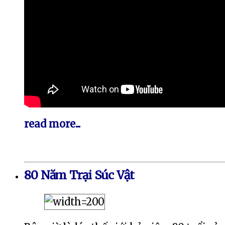
read more...
80 Năm Trại Súc Vật