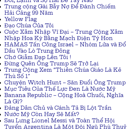
Đói, Lạnh và Sợ Hãi Để Tẩy Não
Trung cộng Gài Bẫy Nợ Để Đánh Chiếm
Hải Cảng 99 Năm
Yellow Flag
Đạo Chúa Của Tôi
Cuộc Xâm Nhập Vĩ Đại – Trung Cộng Xâm
Nhập Hoa Kỳ Bằng Mạch Điện Tý Hon
HAMAS Tấn Công Israel – Nhóm Lửa và Đổ
Dầu Vào Lò Trung Đông
Chớ Giẫm Đạp Lên Tôi !
Đừng Quên Ông Trump Sẽ Trở Lại
Trung Cộng Xem “Thiên Chúa Giáo Là Kẻ
Thù Số 1”
Chuyện Witch Hunt – Săn Đuổi Ông Trump
Mục Tiêu Của Thế Lực Đen Là Nước Mỹ
Banana Republic – Cộng Hoà Chuối, Nghĩa
Là Gì?
Đảng Dân Chủ và Cánh Tả Bị Lột Trần
Nước Mỹ Còn Hay Sẽ Mất?
Sau Lưng Lionel Messi và Toàn Thể Hội
Tuyển Argentina Là Một Đội Ngũ Phù Thuỷ