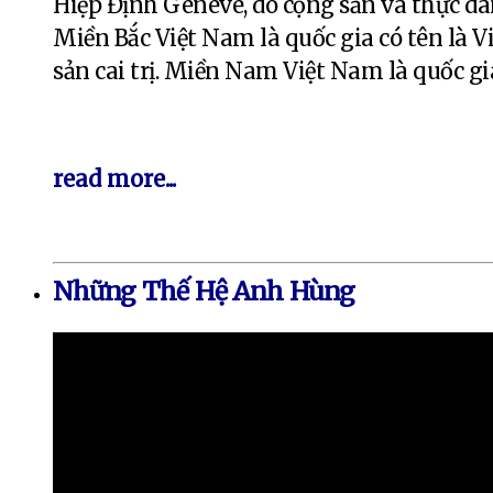
Hiệp Định Geneve, do cộng sản và thực dâ
Miền Bắc Việt Nam là quốc gia có tên là
sản cai trị. Miền Nam Việt Nam là quốc gi
read more...
Những Thế Hệ Anh Hùng