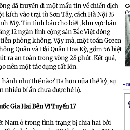
ông đã truyền đi một mẩu tin về chiến dịch
ột kích vào trại tù Sơn Tây, cách Hà Nội 35
inh Mỹ. Tin tình báo cho biết, khu vực bán
ảng 12 ngàn lính cộng sản Bắc Việt đóng
ả tiễn phòng không. Vậy mà, một toán Green
Không Quân và Hải Quân Hoa Kỳ, gồm 56 biệt
rút ra an toàn trong vòng 28 phút. Kết quả,
ạo nên một tác dụng rất lớn.
ến hành như thế nào? Đã hơn nửa thế kỷ, sự
» m
 nhiều bí ẩn chưa được hé lộ.
ốc Gia Hai Bên Vĩ Tuyến 17
ệt Nam ở trong tình trạng bị chia hai bởi