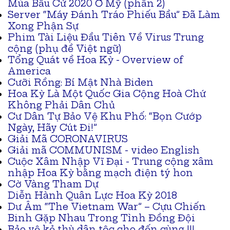
Mùa Bầu Cử 2020 Ở Mỹ (phần 2)
Server “Máy Đánh Tráo Phiếu Bầu” Đã Làm
Xong Phận Sự
Phim Tài Liệu Đầu Tiên Về Virus Trung
cộng (phụ đề Việt ngữ)
Tổng Quát về Hoa Kỳ - Overview of
America
Cưỡi Rồng: Bí Mật Nhà Biden
Hoa Kỳ Là Một Quốc Gia Cộng Hoà Chứ
Không Phải Dân Chủ
Cư Dân Tự Bảo Vệ Khu Phố: “Bọn Cướp
Ngày, Hãy Cút Đi!”
Giải Mã CORONAVIRUS
Giải mã COMMUNISM - video English
Cuộc Xâm Nhập Vĩ Đại - Trung cộng xâm
nhập Hoa Kỳ bằng mạch điện tý hon
Cờ Vàng Tham Dự
Diễn Hành Quân Lực Hoa Kỳ 2018
Dư Âm “The Vietnam War” – Cựu Chiến
Binh Gặp Nhau Trong Tình Đồng Đội
Bảo vệ kẻ thù dân tộc cho đến cùng !!!