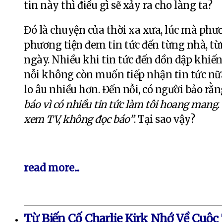
tin này thì điều gì sẽ xảy ra cho làng ta?
Đó là chuyện của thời xa xưa, lúc mà phươ
phương tiện đem tin tức đến từng nhà, từ
ngày. Nhiều khi tin tức đến dồn dập khiế
nỗi không còn muốn tiếp nhận tin tức nữa.
lo âu nhiều hơn. Đến nỗi, có người bảo rằn
báo vì có nhiều tin tức làm tôi hoang mang
xem TV, không đọc báo”
. Tại sao vậy?
read more...
Từ Biến Cố Charlie Kirk Nhớ Về Cuộc