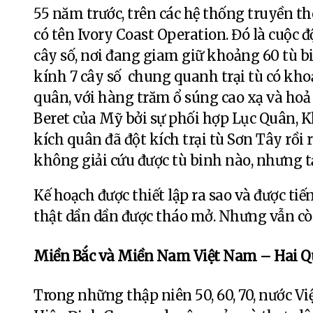
55 năm trước, trên các hệ thống truyền th
có tên Ivory Coast Operation. Đó là cuộc đ
cây số, nơi đang giam giữ khoảng 60 tù b
kính 7 cây số chung quanh trại tù có kho
quân, với hàng trăm ổ súng cao xạ và ho
Beret của Mỹ bởi sự phối hợp Lục Quân, 
kích quân đã đột kích trại tù Sơn Tây rồi 
không giải cứu được tù binh nào, nhưng t
Kế hoạch được thiết lập ra sao và được ti
thật dần dần được tháo mở. Nhưng vẫn còn
Miền Bắc và Miền Nam Việt Nam – Hai Qu
Trong những thập niên 50, 60, 70, nước Vi