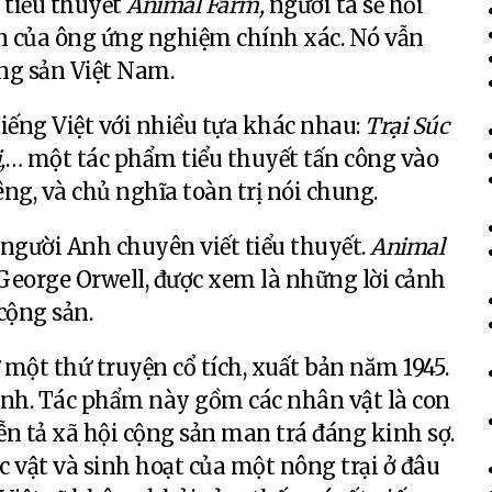
a tiểu thuyết
Animal Farm,
người ta sẽ hồi
n của ông ứng nghiệm chính xác. Nó vẫn
ng sản Việt Nam.
tiếng Việt với nhiều tựa khác nhau:
Trại Súc
,
… một tác phẩm tiểu thuyết tấn công vào
êng, và chủ nghĩa toàn trị nói chung.
sĩ người Anh chuyên viết tiểu thuyết.
Animal
a George Orwell, được xem là những lời cảnh
cộng sản.
ột thứ truyện cổ tích, xuất bản năm 1945.
nh. Tác phẩm này gồm các nhân vật là con
ễn tả xã hội cộng sản man trá đáng kinh sợ.
úc vật và sinh hoạt của một nông trại ở đâu