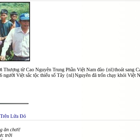
i Thượng từ Cao Nguyên Trung Phần Việt Nam đào {nl}thoát sang Cam
 người Việt sắc tộc thiểu số Tây {nl}Nguyên đã trốn chạy khỏi Việt N
 Trên Lửa Ðỏ
g ăn chơi!
c trời