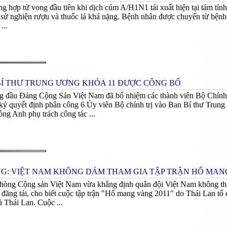
ng hợp tử vong đầu tiên khi dịch cúm A/H1N1 tái xuất hiện tại tám tỉ
ền sử nghiện rượu và thuốc lá khá nặng. Bệnh nhân được chuyển từ bện
...
Í THƯ TRUNG ƯƠNG KHÓA 11 ĐƯỢC CÔNG BỐ
g đầu Đảng Cộng Sản Việt Nam đã bổ nhiệm các thành viên Bộ Chính t
ý quyết định phân công 6 Ủy viên Bộ chính trị vào Ban Bí thư Trung
g Anh phụ trách công tác ...
G: VIỆT NAM KHÔNG DÁM THAM GIA TẬP TRẬN HỔ MANG 
hòng Cộng sản Việt Nam vừa khẳng định quân đội Việt Nam không tha
 đăng tải, cho biết cuộc tập trận "Hổ mang vàng 2011" do Thái Lan tổ 
 Thái Lan. Cuộc ...