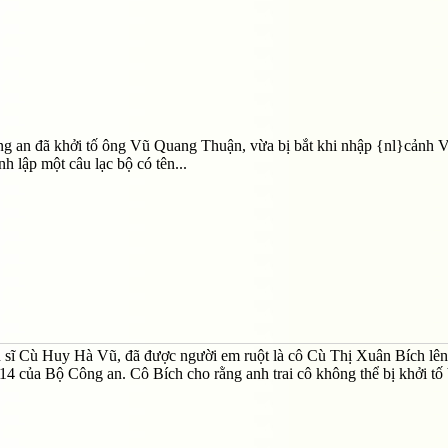
ông an đã khởi tố ông Vũ Quang Thuận, vừa bị bắt khi nhập {nl}cảnh 
 lập một câu lạc bộ có tên...
ến sĩ Cù Huy Hà Vũ, đã được người em ruột là cô Cù Thị Xuân Bích lên
B14 của Bộ Công an. Cô Bích cho rằng anh trai cô không thể bị khởi tố 