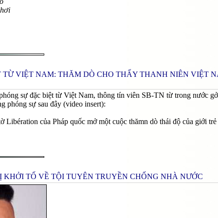
đổ
 hơi
 TỪ VIỆT NAM: THĂM DÒ CHO THẤY THANH NIÊN VIỆT NA
hóng sự đặc biệt từ Việt Nam, thông tín viên SB-TN từ trong nước gởi 
ng phóng sự sau đây (video insert):
ờ Libération của Pháp quốc mở một cuộc thămn dò thái độ của giới trẻ 
Ị KHỞI TỐ VỀ TỘI TUYÊN TRUYỀN CHỐNG NHÀ NƯỚC