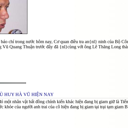
ừ báo chí trong nước hôm nay, Cơ quan điều tra an{nl} ninh của Bộ C
ng Vũ Quang Thuận trước đây đã {nl}cùng với ông Lê Thăng Long thành
 CÙ HUY HÀ VŨ HIỆN NAY
đó một nhân vật bất đồng chính kiến khác hiện đang bị giam giữ là Ti
ức khỏe của người anh trai của cô hiện đang bị giam tại trại tạm giam 