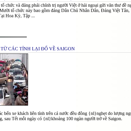
tổ chức và đảng phái chính trị người Việt ở hải ngoại gửi văn thư đề
. Mười tổ chức này bao gồm đảng Dân Chủ Nhân Dân, Đảng Việt Tân
ại Hoa Kỳ, Tập ...
TỪ CÁC TỈNH LẠI ĐỔ VỀ SAIGON
c bến xe khách liên tỉnh trên cả nước đều đông {nl}nghẹt do lượng ngư
ng, sau Tết mỗi ngày có {nl}khoảng 100 ngàn người trở về Saigon.