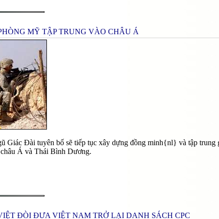
PHÒNG MỸ TẬP TRUNG VÀO CHÂU Á
 Giác Đài tuyên bố sẽ tiếp tục xây dựng đồng minh{nl} và tập trung 
là châu Á và Thái Bình Dương.
VIỆT ĐÒI ĐƯA VIỆT NAM TRỞ LẠI DANH SÁCH CPC