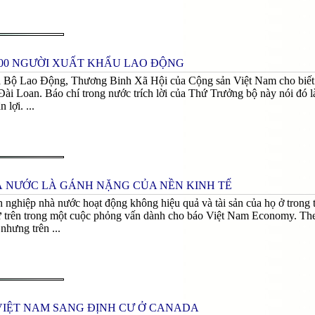
,000 NGƯỜI XUẤT KHẨU LAO ĐỘNG
a Bộ Lao Động, Thương Binh Xã Hội của Cộng sản Việt Nam cho biết tr
ài Loan. Báo chí trong nước trích lời của Thứ Trưởng bộ này nói đó là
lợi. ...
 NƯỚC LÀ GÁNH NẶNG CỦA NỀN KINH TẾ
 nghiệp nhà nước hoạt động không hiệu quả và tài sản của họ ở trong
trên trong một cuộc phỏng vấn dành cho báo Việt Nam Economy. Theo 
nhưng trên ...
VIỆT NAM SANG ĐỊNH CƯ Ở CANADA