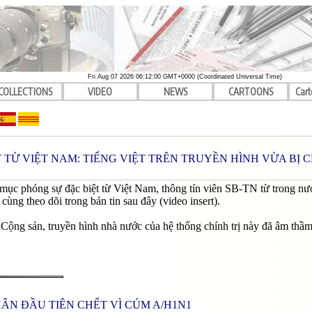
Fri Aug 07 2026 06:12:00 GMT+0000 (Coordinated Universal Time)
COLLECTIONS
VIDEO
NEWS
CARTOONS
Cart
 TỪ VIỆT NAM: TIẾNG VIỆT TRÊN TRUYỀN HÌNH VỪA BỊ 
mục phóng sự đặc biệt từ Việt Nam, thông tín viên SB-TN từ trong nước 
 cùng theo dõi trong bản tin sau đây (video insert).
ộng sản, truyền hình nhà nước của hệ thống chính trị này đã âm thầm ư
ÂN ĐẦU TIÊN CHẾT VÌ CÚM A/H1N1