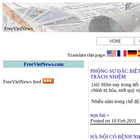
FreeVietNews
HOME
Translate this page:
FreeVietNews.com
PHÓNG SỰ ÐẶC BIỆT
TRÁCH NHIỆM
FreeVietNews feed
{nl} Hôm nay trong tiết 
chính trị hóa, mời quý vị
Nhiều năm trong chế độ C
trọn bài
»
Posted on 10 Feb 2011
HÀ NỘI CÓ BỆNH NH