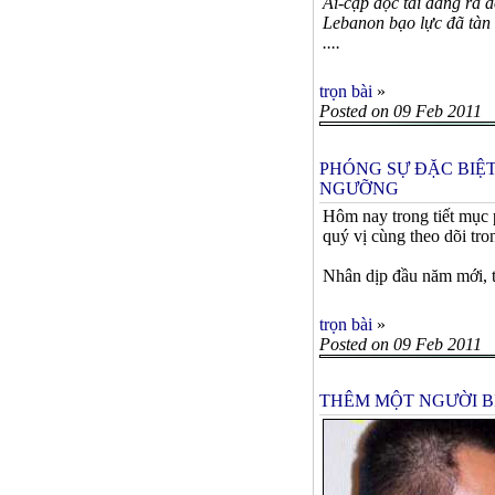
Ai-cập độc tài đang rã 
Lebanon bạo lực đã tàn
....
trọn bài
»
Posted on 09 Feb 2011
PHÓNG SỰ ĐẶC BIỆT
NGƯỠNG
Hôm nay trong tiết mục p
quý vị cùng theo dõi tro
Nhân dịp đầu năm mới, t
trọn bài
»
Posted on 09 Feb 2011
THÊM MỘT NGƯỜI B