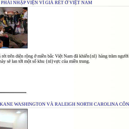
PHẢI NHẬP VIỆN VÌ GIÁ RÉT Ở VIỆT NAM
á rét trên diện rộng ở miền bắc Việt Nam đã khiến{nl} hàng trăm ngườ
 này sẽ lan tới một số khu {nl}vực của miền trung.
POKANE WASHINGTON VÀ RALEIGH NORTH CAROLINA CÔ