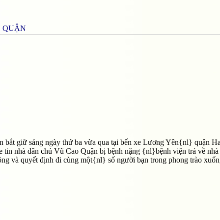
O QUẬN
ản bắt giữ sáng ngày thứ ba vừa qua tại bến xe Lương Yên{nl} quận H
 tin nhà dân chủ Vũ Cao Quận bị bệnh nặng {nl}bệnh viện trả về nhà
động và quyết định đi cùng một{nl} số người bạn trong phong trào xuố