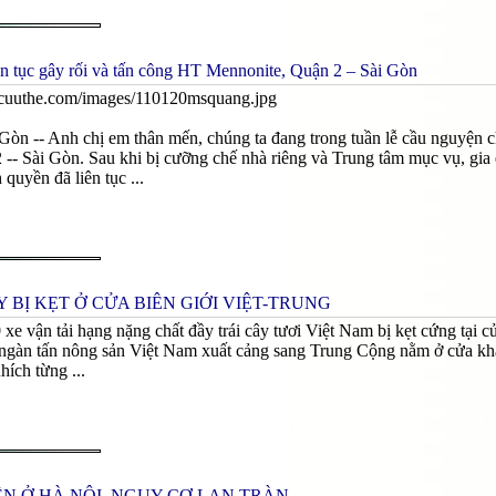
ên tục gây rối và tấn công HT Mennonite, Quận 2 – Sài Gòn
òn -- Anh chị em thân mến, chúng ta đang trong tuần lễ cầu nguyện c
 -- Sài Gòn. Sau khi bị cưỡng chế nhà riêng và Trung tâm mục vụ, gi
quyền đã liên tục ...
 BỊ KẸT Ở CỬA BIÊN GIỚI VIỆT-TRUNG
 xe vận tải hạng nặng chất đầy trái cây tươi Việt Nam bị kẹt cứng tại
gàn tấn nông sản Việt Nam xuất cảng sang Trung Cộng nằm ở cửa khẩu
hích từng ...
N Ở HÀ NỘI, NGUY CƠ LAN TRÀN