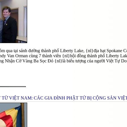
hôm qua tại sảnh đường thành phố Liberty Lake, {nl}địa hạt Spokane C
dy Van Orman cùng 7 thành viên {nl}hội đồng thành phố Liberty Lak
g Nhận Cờ Vàng Ba Sọc Đỏ {nl}là biểu tượng của người Việt Tự Do hi
 TỪ VIỆT NAM: CÁC GIA ĐÌNH PHẬT TỬ BỊ CỘNG SẢN VI