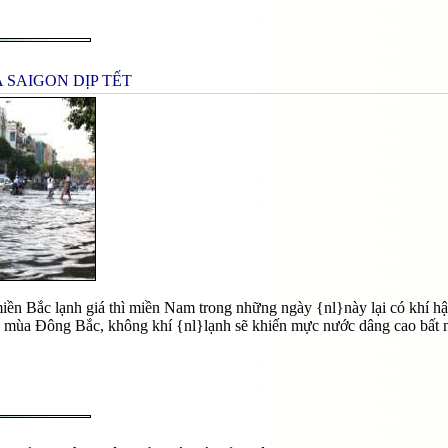
 SAIGON DỊP TẾT
iền Bắc lạnh giá thì miền Nam trong những ngày {nl}này lại có khí hậu
ó mùa Đông Bắc, không khí {nl}lạnh sẽ khiến mực nước dâng cao bất n