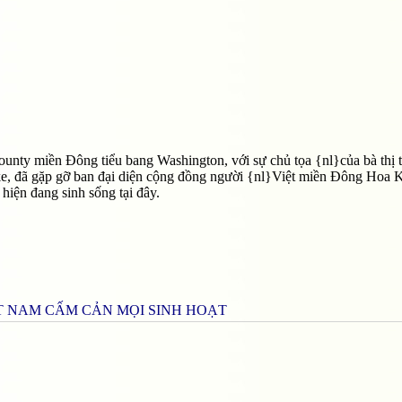
ounty miền Đông tiểu bang Washington, với sự chủ tọa {nl}của bà thị 
e, đã gặp gỡ ban đại diện cộng đồng người {nl}Việt miền Đông Hoa 
ện đang sinh sống tại đây.
ỆT NAM CẤM CẢN MỌI SINH HOẠT