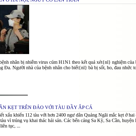
bệnh nhân bị nhiễm virus cúm H1N1 theo kết quả xét{nl} nghiệm của
g Đa. Người nhà của bệnh nhân cho biết{nl} bà bị sốt, ho, đau nhức to
N KẸT TRÊN ĐẢO VỚI TÀU ĐẦY ẮP CÁ
iết xấu khiến 112 tàu với hơn 2400 ngư dân Quảng Ngãi mắc kẹt ở hai 
 tàu vì trúng vụ khai thác hải sản. Các bến cảng Sa Kỳ, Sa Cần, huy
iên tục, ...