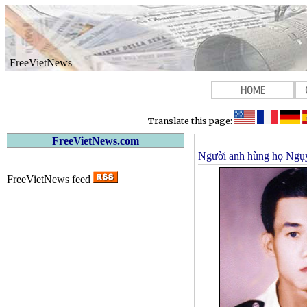
FreeVietNews
HOME
Translate this page:
FreeVietNews.com
Người anh hùng họ Ngụ
FreeVietNews feed