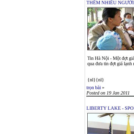
THÊM NHIỀU NGƯỜI 
Tin Hà Nội - Một đợt gi
qua đưa tin đợt giá lạnh
{nl}{nl}
trọn bài
»
Posted on 19 Jan 2011
LIBERTY LAKE - S