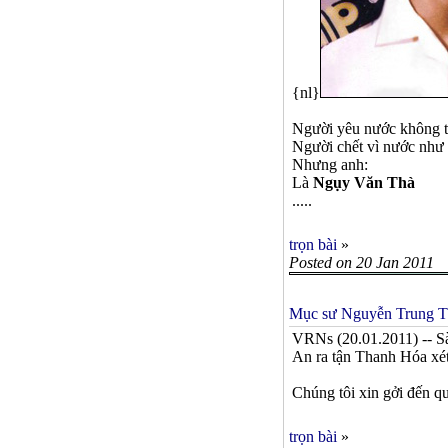
{nl}
Người yêu nước không t
Người chết vì nước như 
Nhưng anh:
Là
Ngụy Văn Thà
.....
trọn bài
»
Posted on 20 Jan 2011
Mục sư Nguyễn Trung Tôn
VRNs (20.01.2011) -- S
An ra tận Thanh Hóa xét 
Chúng tôi xin gởi đến q
trọn bài
»