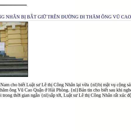
ÔNG NHÂN BỊ BẮT GIỮ TRÊN ĐƯỜNG ĐI THĂM ÔNG VŨ CA
t Nam cho biết Luật sư Lê thị Công Nhân lại vừa {nl}bị mật vụ cộng s
thăm ông Vũ Cao Quận ở Hải Phòng. {nl}Bản tin cho biết sau khi nghe
 trong thời gian ngắn {nl}sắp tới, Luật sư Lê thị Công Nhân rất xúc 