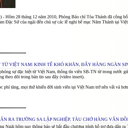
10) - Hôm 28 tháng 12 năm 2010, Phòng Báo chí Tòa Thánh đã công 
làm Ðặc Sứ của ngài đến chủ sự các lễ nghi bế mạc Năm Thánh tại Việ
 TỪ VIỆT NAM: KINH TẾ KHÓ KHĂN, ĐẨY HÀNG NGÀN SI
phóng sự đặc biệt từ Việt Nam, thông tín viên SB-TN từ trong nước gửi
g theo dõi trong bản tin sau đây (video insert).
học phí tăng, mọi thứ khiến đời sinh viên tại Việt Nam trở nên vất vả h
ÂN RA TRƯỜNG SA LẬP NGHIỆP, TÀU CHỞ HÀNG VÂN ĐỒN
ng Ngãi hôm nay thông báo sẽ bắt đầu chương trình hỗ trợ đưa dân ra T