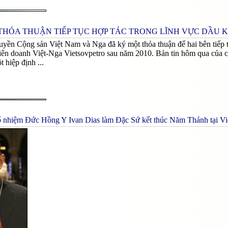
THỎA THUẬN TIẾP TỤC HỢP TÁC TRONG LĨNH VỰC DẦU K
ền Cộng sản Việt Nam và Nga đã ký một thỏa thuận để hai bên tiếp tục 
ên doanh Việt-Nga Vietsovpetro sau năm 2010. Bản tin hôm qua của c
 hiệp định ...
nhiệm Ðức Hồng Y Ivan Dias làm Ðặc Sứ kết thúc Năm Thánh tại V