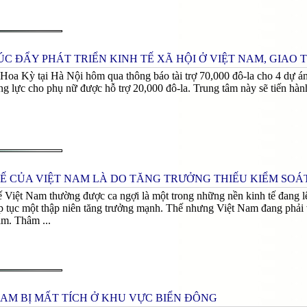
C ĐẨY PHÁT TRIỂN KINH TẾ XÃ HỘI Ở VIỆT NAM, GIAO
 Hoa Kỳ tại Hà Nội hôm qua thông báo tài trợ 70,000 đô-la cho 4 dự án
g lực cho phụ nữ được hỗ trợ 20,000 đô-la. Trung tâm này sẽ tiến hành
TẾ CỦA VIỆT NAM LÀ DO TĂNG TRƯỞNG THIẾU KIỂM SOÁ
ế Việt Nam thường được ca ngợi là một trong những nền kinh tế đang l
p tục một thập niên tăng trưởng mạnh. Thế nhưng Việt Nam đang phải vậ
ăm. Thâm ...
NAM BỊ MẤT TÍCH Ở KHU VỰC BIỂN ĐÔNG