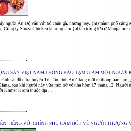
đây người Ấn Độ vẫn vứt bỏ chân gà, nhưng nay, {nl}thành phố cảng 
 Công ty Souza Chicken là trung tâm {nl}ấp trứng lớn ở Mangalore c
ỘNG SẢN VIỆT NAM THÔNG BÁO TẠM GIAM MỘT NGƯỜI
cảnh sát điều tra huyện Tri Tôn, tỉnh An Giang mới ra thông báo tạ
Giang, sau khi người này vừa mới trở về nhà hôm 17 tháng 12. Người n
ười Khmer Krom thuộc địa ...
LÊN TIẾNG VỚI CHÍNH PHỦ CAM BỐT VỀ NGƯỜI THƯỢNG 