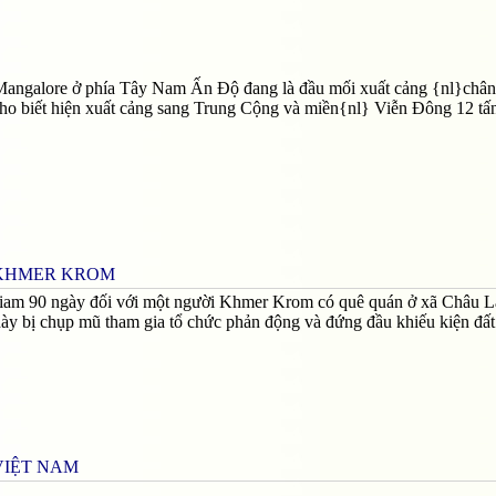
Mangalore ở phía Tây Nam Ấn Độ đang là đầu mối xuất cảng {nl}chân
ho biết hiện xuất cảng sang Trung Cộng và miền{nl} Viễn Đông 12 tấ
 KHMER KROM
m giam 90 ngày đối với một người Khmer Krom có quê quán ở xã Châu L
ày bị chụp mũ tham gia tổ chức phản động và đứng đầu khiếu kiện đất 
VIỆT NAM