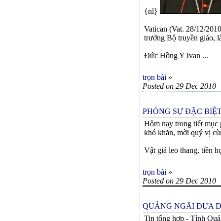
{nl}
Vatican (Vat. 28/12/20
trưởng Bộ truyền giáo, 
Ðức Hồng Y Ivan ...
trọn bài
»
Posted on 29 Dec 2010
PHÓNG SỰ ĐẶC BIỆT
Hôm nay trong tiết mục 
khó khăn, mời quý vị cùn
Vật giá leo thang, tiền 
trọn bài
»
Posted on 29 Dec 2010
QUẢNG NGÃI ĐƯA D
Tin tổng hợp - Tỉnh Quả