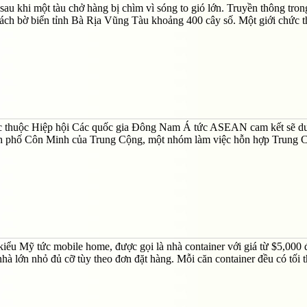
 sau khi một tàu chở hàng bị chìm vì sóng to gió lớn. Truyền thông tro
ách bờ biển tỉnh Bà Rịa Vũng Tàu khoảng 400 cây số. Một giới chức 
ớc thuộc Hiệp hội Các quốc gia Đông Nam Á tức ASEAN cam kết sẽ du
ành phố Côn Minh của Trung Cộng, một nhóm làm việc hỗn hợp Trung 
 kiểu Mỹ tức mobile home, được gọi là nhà container với giá từ $5,000 
à lớn nhỏ đủ cỡ tùy theo đơn đặt hàng. Mỗi căn container đều có tối t