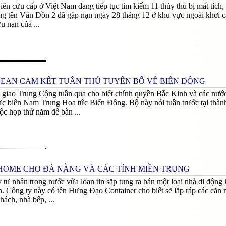
ên cứu cấp ở Việt Nam đang tiếp tục tìm kiếm 11 thủy thủ bị mất tích,
ng tên Vân Đồn 2 đã gặp nạn ngày 28 tháng 12 ở khu vực ngoài khơi c
u nạn của ...
EAN CAM KẾT TUÂN THỦ TUYÊN BỐ VỀ BIỂN ĐÔNG
i giao Trung Cộng tuần qua cho biết chính quyền Bắc Kinh và các nư
vực biển Nam Trung Hoa tức Biển Đông. Bộ này nói tuần trước tại th
c họp thứ năm để bàn ...
HOME CHO ĐÀ NẴNG VÀ CÁC TỈNH MIỀN TRUNG
 tư nhân trong nước vừa loan tin sắp tung ra bán một loại nhà di động
 Công ty này có tên Hưng Đạo Container cho biết sẽ lắp ráp các căn nh
ách, nhà bếp, ...