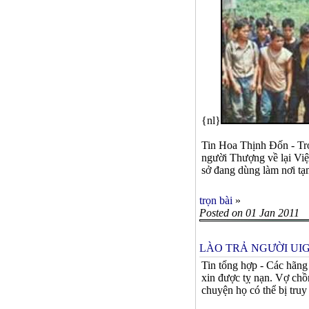
{nl}
Tin Hoa Thịnh Ðốn - Tr
người Thượng về lại Việ
sở đang dùng làm nơi tạm
trọn bài
»
Posted on 01 Jan 2011
LÀO TRẢ NGƯỜI UI
Tin tổng hợp - Các hãng
xin được tỵ nạn. Vợ chồ
chuyện họ có thể bị truy t