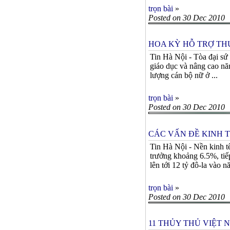
trọn bài
»
Posted on 30 Dec 2010
HOA KỲ HỖ TRỢ THÚ
Tin Hà Nội - Tòa đại sứ
giáo dục và nâng cao năn
lượng cán bộ nữ ở ...
trọn bài
»
Posted on 30 Dec 2010
CÁC VẤN ĐỀ KINH 
Tin Hà Nội - Nền kinh t
trưởng khoảng 6.5%, tiế
lên tới 12 tỷ đô-la vào n
trọn bài
»
Posted on 30 Dec 2010
11 THỦY THỦ VIỆT 