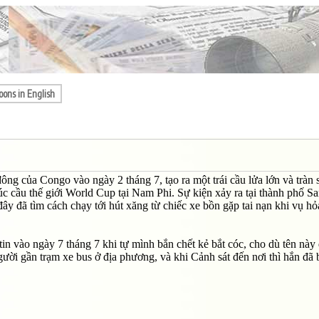
oons in English
 đông của Congo vào ngày 2 tháng 7, tạo ra một trái cầu lửa lớn và tràn
túc cầu thế giới World Cup tại Nam Phi. Sự kiện xảy ra tại thành phố S
y đã tìm cách chạy tới hút xăng từ chiếc xe bồn gặp tai nạn khi vụ h
n vào ngày 7 tháng 7 khi tự mình bắn chết kẻ bắt cóc, cho dù tên này
ười gần trạm xe bus ở địa phương, và khi Cảnh sát đến nơi thì hắn đã 