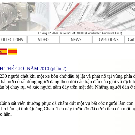
Fri Aug 07 2026 06:24:02 GMT+0000 (Coordinated Universal Time)
COLLECTIONS
VIDEO
NEWS
CARTOONS
Cart
 THẾ GIỚI NĂM 2010 (phần 2)
t 230 người chết khi một xe bồn chở dầu bị lật và phát nổ tại vùng phía
hát nơi có rất đông người đang theo dõi các trận đấu của giải vô địch 
n bị cháy rụi và xác người nằm đầy trên mặt đất. Những người dân ở đâ
Cảnh sát viên thường phục đã chấm dứt một vụ bắt cóc người làm con ti
cho hắn tại tỉnh Quảng Châu. Tên này trước đó đã cướp tiền của một ng
o hắn.