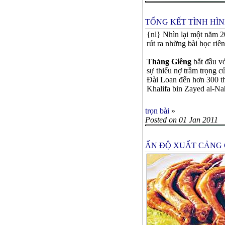
TỔNG KẾT TÌNH HÌNH
{nl} Nhìn lại một năm 20
rút ra những bài học riê
Tháng Giêng
bắt đầu vớ
sự thiếu nợ trầm trọng c
Ðài Loan đến hơn 300 th
Khalifa bin Zayed al-Na
trọn bài
»
Posted on 01 Jan 2011
ẤN ĐỘ XUẤT CẢNG 