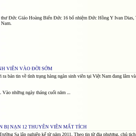
bố thư Ðức Giáo Hoàng Biển Ðức 16 bổ nhiệm Ðức Hồng Y Ivan Dias,
t Nam.
NH VIÊN VÀO ĐỜI SỚM
 ra bản tin về tình trạng hàng ngàn sinh viên tại Việt Nam đang lâm v
ơn. Vào những ngày tháng cuối năm ...
 BỊ NẠN 12 THUYÊN VIÊN MẤT TÍCH
rường Sa lập nghiệp kể từ năm 2011. Theo tin từ địa phương, chủ tịch