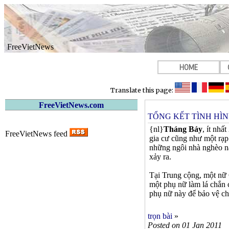
FreeVietNews
HOME
Translate this page:
FreeVietNews.com
TỔNG KẾT TÌNH HÌNH
{nl}
Tháng Bảy
, ít nhấ
FreeVietNews feed
gia cư cũng như một rạp 
những ngôi nhà nghèo nà
xảy ra.
Tại Trung cộng, một nữ 
một phụ nữ làm lá chắn 
phụ nữ này để bảo vệ ch
trọn bài
»
Posted on 01 Jan 2011