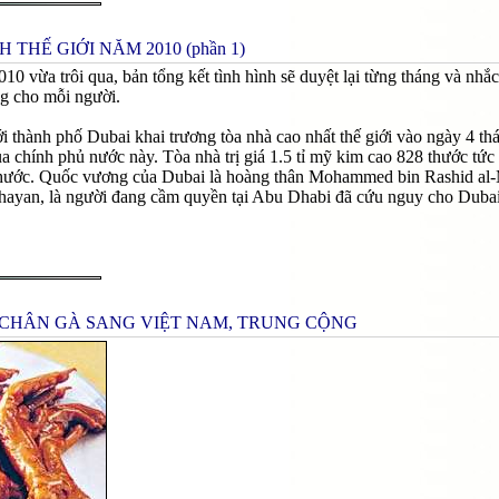
 THẾ GIỚI NĂM 2010 (phần 1)
10 vừa trôi qua, bản tổng kết tình hình sẽ duyệt lại từng tháng và nhắc 
ng cho mỗi người.
i thành phố Dubai khai trương tòa nhà cao nhất thế giới vào ngày 4 thá
ủa chính phủ nước này. Tòa nhà trị giá 1.5 tỉ mỹ kim cao 828 thước tức
ước. Quốc vương của Dubai là hoàng thân Mohammed bin Rashid al-Mak
hayan, là người đang cầm quyền tại Abu Dhabi đã cứu nguy cho Dubai v
CHÂN GÀ SANG VIỆT NAM, TRUNG CỘNG