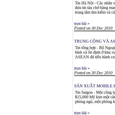
Tin Hà Nội - Các nhân vi
đưa tin tàu chở hàng ma
trung tâm tìm kiếm và cứ
trọn bài
»
Posted on 30 Dec 2010
TRUNG CỘNG VÀ AS
Tin tổng hợp - Bộ Ngoạ
bình và ổn định ở khu 
ASEAN đã tiến hành cuộ
trọn bài
»
Posted on 30 Dec 2010
SẢN XUẤT MOBILE 
Tin Saigon - Một công ty
$15,000 Mỹ kim một căn.
phòng ngủ, một phòng kh
trọn bài
»