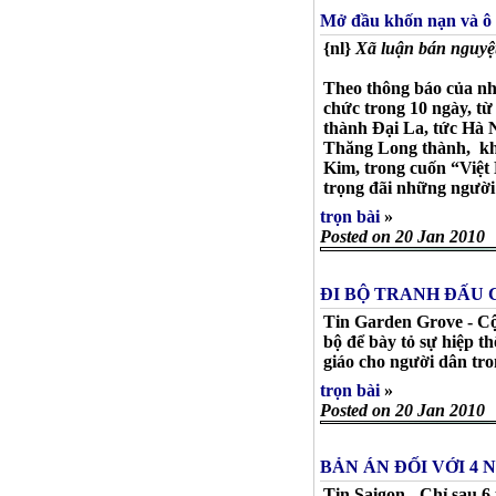
Mở đầu khốn nạn và ô
{nl}
Xã luận bán nguyệt
Theo thông báo của nh
chức trong 10 ngày, t
thành Ðại La, tức Hà N
Thăng Long thành, khởi
Kim, trong cuốn “Việt
trọng đãi những người
trọn bài
»
Posted on 20 Jan 2010
ĐI BỘ TRANH ĐẤU 
Tin Garden Grove - Cộ
bộ để bày tỏ sự hiệp 
giáo cho người dân tro
trọn bài
»
Posted on 20 Jan 2010
BẢN ÁN ĐỐI VỚI 4
Tin Saigon - Chỉ sau 