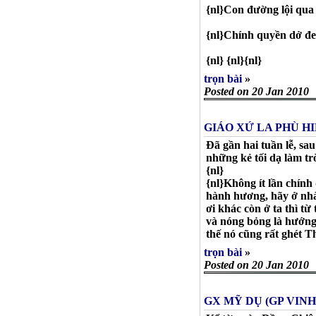
{nl}Con đường lội qua 
{nl}Chính quyền dở đe 
{nl} {nl}{nl}
trọn bài
»
Posted on 20 Jan 2010
GIÁO XỨ LA PHÙ H
Đã gần hai tuần lễ, sa
những kẻ tối dạ làm trò
{nl}
{nl}Không ít lần chính
hành hương, hãy ở nhà
ơi khác còn ở ta thì t
và nóng bỏng là hướng 
thế nó cũng rất ghét Th
trọn bài
»
Posted on 20 Jan 2010
GX MỸ DỤ (GP VIN