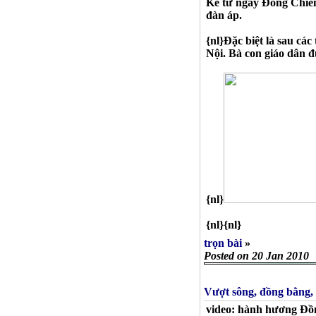
Kể từ ngày Đồng Chiêm
đàn áp.
{nl}Đặc biệt là sau c
Nội. Bà con giáo dân 
{nl}
{nl}{nl}
trọn bài
»
Posted on 20 Jan 2010
Vượt sông, đồng bằng,
video: hành hương Đ