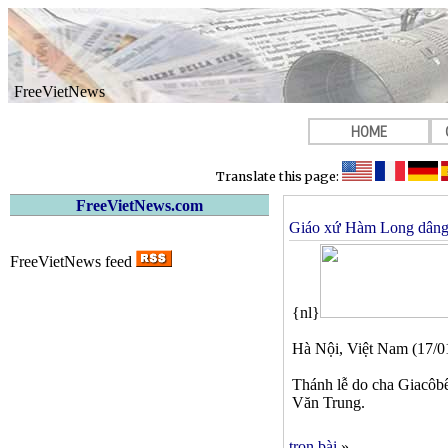
FreeVietNews
HOME
Translate this page:
FreeVietNews.com
Giáo xứ Hàm Long dâng 
FreeVietNews feed
{nl}
Hà Nội, Việt Nam (17/01
Thánh lễ do cha Giacôb
Văn Trung.
trọn bài
»