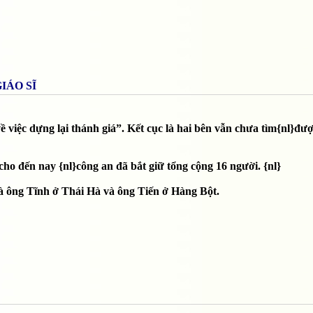
IÁO SĨ
 việc dựng lại thánh giá”. Kết cục là hai bên vẫn chưa tìm{nl}đượ
ho đến nay {nl}công an đã bắt giữ tổng cộng 16 người. {nl}
 là ông Tĩnh ở Thái Hà và ông Tiến ở Hàng Bột.