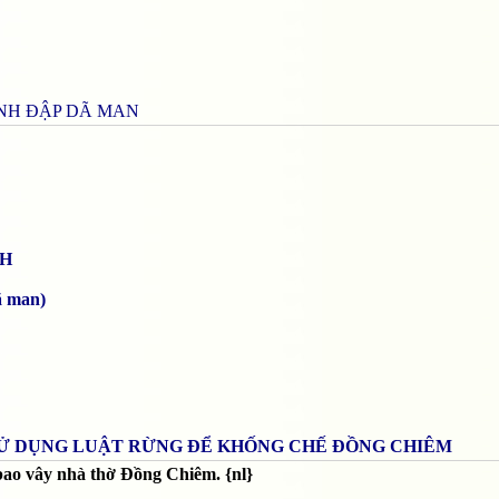
NH ĐẬP DÃ MAN
H
ã man)
 SỬ DỤNG LUẬT RỪNG ĐỂ KHỐNG CHẾ ĐỒNG CHIÊM
bao vây nhà thờ Đồng Chiêm. {nl}