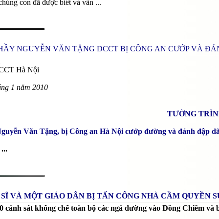
húng con đã được biết và vẫn ...
HẦY NGUYỄN VĂN TẶNG DCCT BỊ CÔNG AN CƯỚP VÀ ĐÁ
DCCT Hà Nội
áng 1 năm 2010
TƯỜNG TRÌN
Nguyễn Văn Tặng, bị Công an Hà Nội cướp đường và đánh đập d
...
 SĨ VÀ MỘT GIÁO DÂN BỊ TẤN CÔNG NHÀ CẦM QUYỀN
0 cảnh sát khống chế toàn bộ các ngả đường vào Đồng Chiêm và 