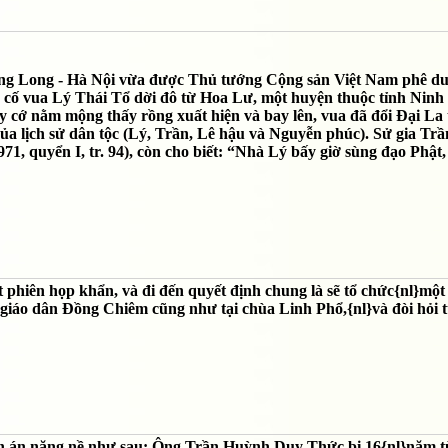
g Long - Hà Nội vừa được Thủ tướng Cộng sản Việt Nam phê duy
 cố vua Lý Thái Tổ dời đô từ Hoa Lư, một huyện thuộc tỉnh Ninh 
ấy cớ nằm mộng thấy rồng xuất hiện và bay lên, vua đã đổi Ðại La
ủa lịch sử dân tộc (Lý, Trần, Lê hậu và Nguyễn phúc). Sử gia Tr
, quyển I, tr. 94), còn cho biết: “Nhà Lý bấy giờ sùng đạo Phật
hiên họp khẩn, và đi đến quyết định chung là sẽ tổ chức{nl}một 
giáo dân Đồng Chiêm cũng như tại chùa Linh Phổ,{nl}và đòi hỏi t
 bản án nặng nề như sau: Ông Trần Huỳnh Duy Thức bị 16{nl}năm t