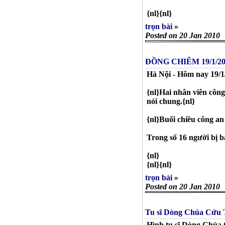
{nl}{nl}
trọn bài
»
Posted on 20 Jan 2010
ĐỒNG CHIÊM 19/1/2
Hà Nội - Hôm nay 19/1
{nl}Hai nhân viên công
nói chung.{nl}
{nl}Buổi chiều công an
Trong số 16 người bị b
{nl}
{nl}{nl}
trọn bài
»
Posted on 20 Jan 2010
Tu sĩ Dòng Chúa Cứu 
Hình tu sĩ Dòng Chúa