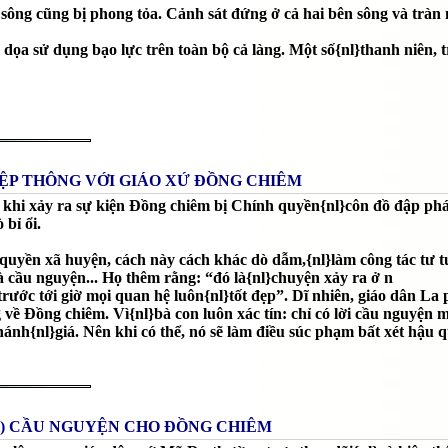
sông cũng bị phong tỏa. Cảnh sát đứng ở cả hai bên sông và tràn
dọa sử dụng bạo lực trên toàn bộ cả làng. Một số{nl}thanh niên, tr
IỆP THÔNG VỚI GIÁO XỨ ĐỒNG CHIÊM
u khi xảy ra sự kiện Đồng chiêm bị Chính quyền{nl}côn đồ đập phá
 bỉ ổi.
 quyền xã huyện, cách này cách khác dò dẫm,{nl}làm công tác tư t
 cầu nguyện... Họ thêm rằng: “đó là{nl}chuyện xảy ra ở n
ừ trước tới giờ mọi quan hệ luôn{nl}tốt đẹp”. Dĩ nhiên, giáo dân L
về Đồng chiêm. Vì{nl}bà con luôn xác tín: chỉ có lời cầu nguyện m
ánh{nl}giá. Nên khi có thể, nó sẽ làm điều súc phạm bất xét hậu qu
H) CẦU NGUYỆN CHO ĐỒNG CHIÊM