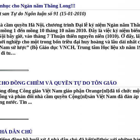
 nhục cho Ngàn năm Thăng Long!!!
 san Tự do Ngôn luận số 91 (15-01-2010)
à cầm quyền Hà Nội, chương trình Ðại lễ kỷ niệm Ngàn năm Thăn
ừ mồng 1 đến mồng 10 tháng 10 năm 2010. Ðây là việc kỷ niệm biến
ội bây giờ, vào tháng 7 Thuận thiên nguyên niên (1010). Ở đấy, l
 nghiệp cho một trong bốn triều đại huy hoàng và lâu dài nhất c
 Nam sử lược” (Bộ Giáo dục VNCH, Trung tâm Học liệu xb năm 1971
 đi tu…
CHO ĐỒNG CHIÊM VÀ QUYỀN TỰ DO TÔN GIÁO
ng đồng Công giáo Việt Nam giáo phận Orange{nl}đã tổ chức một p
thông và phản đối nhà cầm quyền Cộng{nl}sản Việt Nam đã đàn áp 
ng nước. Tin ...
 NHÀ DÂN CHỦ
6 tiếng đồng hồ buổi xử 4 nhà dân chủ đã kết{nl}thúc với những