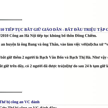
010 TIẾP TỤC BẮT GIỮ GIÁO DÂN - BẮT ĐẦU TRIỆU TẬP G
/2010 Công an Hà Nội tiếp tục khủng bố thôn Đồng Chiêm.
 an huyện là ông Bang và ông Thân, vào làm việc với{nl}cha xứ “về
 bắt giữ thêm 2 người là Bạch Văn Bốn và Bạch Thị Hà. Như vậy c
ắt giữ trên đây, có 2 người đã được trả{nl}tự do sau 24 h tạm giữ
Thế bị công an VC đánh
 Cứu Thế bị công an VC đánh đập: