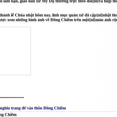
 lâm nạn, giáo dân xứ Mỹ Dụ thường trực theo dõi{nl}và hiệp t
ác thánh lễ Chúa nhật hôm nay, linh mục quản xứ đã cập{nl}nhật 
được xem những hình ảnh về Đồng Chiêm trên một{nl}màn ảnh rộ
 nghĩa trang để vào thôn Đồng Chiêm
ồng Chiêm