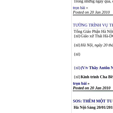
Trong những ngày qua, c
trọn bài
»
Posted on 20 Jan 2010
TƯỜNG TRÌNH VỤ T
Tổng Giáo Phận Hà Nội
{nl}Giáo xứ Thái Hà-
{nl}
Hà Nội, ngày 20 th
{nl}
{nl}
(V/v Thầy Antôn 
{nl}
Kính trình Cha Bề 
trọn bài
»
Posted on 20 Jan 2010
SOS: THÊM MỘT TU
Hà Nội-Sáng 20/01/201