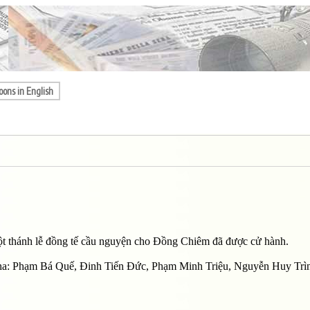
oons in English
một thánh lễ đồng tế cầu nguyện cho Ðồng Chiêm đã được cử hành.
 cha: Phạm Bá Quế, Ðinh Tiến Ðức, Phạm Minh Triệu, Nguyễn Huy Trì