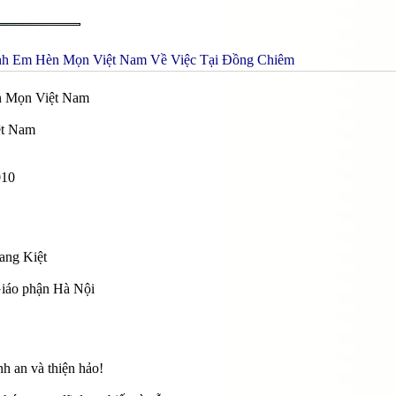
h Em Hèn Mọn Việt Nam Về Việc Tại Đồng Chiêm
 Mọn Việt Nam
ệt Nam
010
ang Kiệt
iáo phận Hà Nội
h an và thiện hảo!