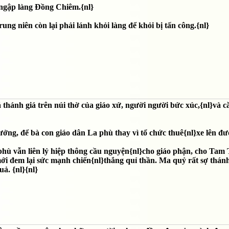
 ngập làng Đồng Chiêm.{nl}
ung niên còn lại phải lánh khỏi làng để khỏi bị tấn công.{nl}
 thánh giá trên núi thờ của giáo xứ, người người bức xúc,{nl}và 
ưởng, để bà con giáo dân La phù thay vì tổ chức thuê{nl}xe lên đ
a phù vẫn liên lỷ hiệp thông cầu nguyện{nl}cho giáo phận, cho Tam 
ới đem lại sức mạnh chiến{nl}thắng quỉ thần. Ma quỷ rất sợ thánh
ả. {nl}{nl}