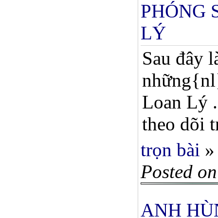
PHÓNG S
LÝ
Sau đây l
những{nl}
Loan Lý .
theo dõi 
trọn bài
»
Posted on
ANH HÙ