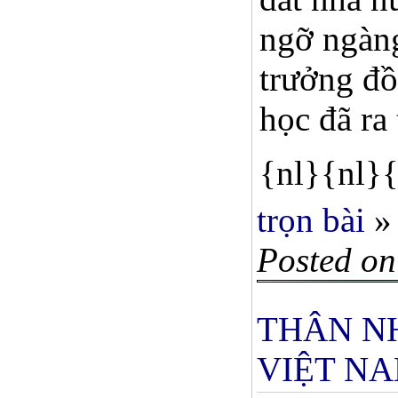
ngỡ ngàng
trưởng đồ
học đã ra
{nl}{nl}{
trọn bài
»
Posted on
THÂN NH
VIỆT N