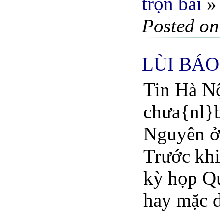
trọn bài
»
Posted on
LÙI BÁO
Tin Hà N
chưa{nl}b
Nguyên ở 
Trước khi
kỳ họp Q
hay mặc d