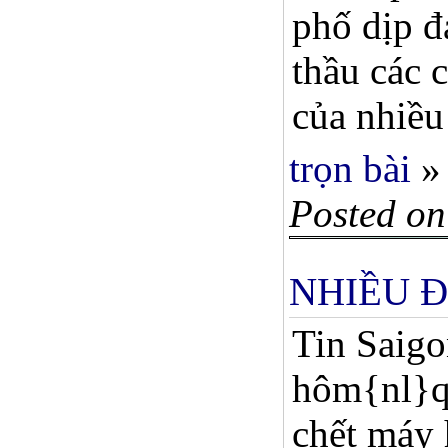
phố dịp đ
thầu các 
của nhiều
trọn bài
»
Posted on
NHIỀU 
Tin Saigo
hôm{nl}qu
chết máy 