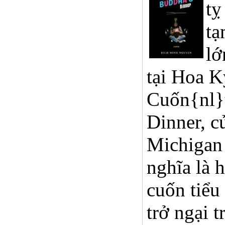
tỵ
tạ
lớ
tại Hoa K
Cuốn{nl}t
Dinner, 
Michigan 
nghĩa là 
cuốn tiểu
trở ngại 