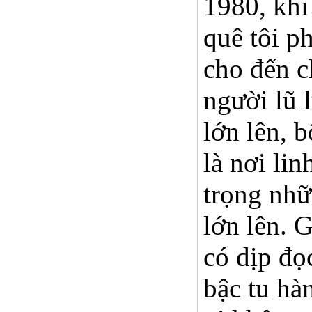
1980, khi
quê tôi p
cho đến c
người lũ 
lớn lên, 
là nơi lin
trọng nhữ
lớn lên. 
có dịp đọ
bậc tu hà