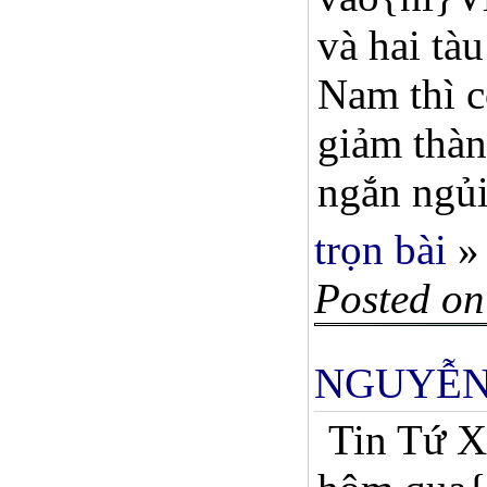
và hai tà
Nam thì c
giảm thàn
ngắn ngủi
trọn bài
»
Posted on
NGUYỄN
Tin Tứ X