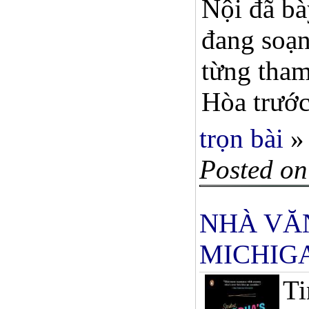
Nội đã bà
đang soạn
từng tham
Hòa trước
trọn bài
»
Posted on
NHÀ VĂN
MICHIG
Ti