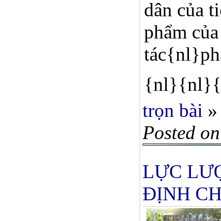
dân của t
phẩm của 
tác{nl}p
{nl}{nl}{
trọn bài
»
Posted on
LỰC LƯ
ĐỊNH C