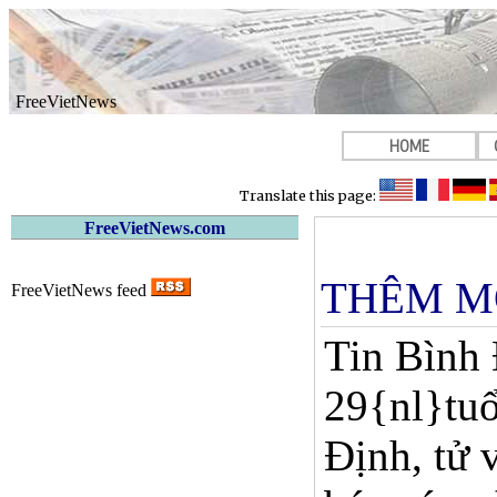
FreeVietNews
HOME
Translate this page:
FreeVietNews.com
THÊM M
FreeVietNews feed
Tin Bình 
29{nl}tuổ
Định, tử 