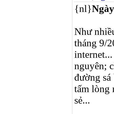
{nl}
Ngày
Như nhiều
tháng 9/20
internet.
nguyên; c
đường sá 
tấm lòng 
sẻ...