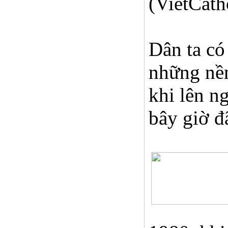
(VietCath
Dân ta có
những nền
khi lên n
bây giờ đ