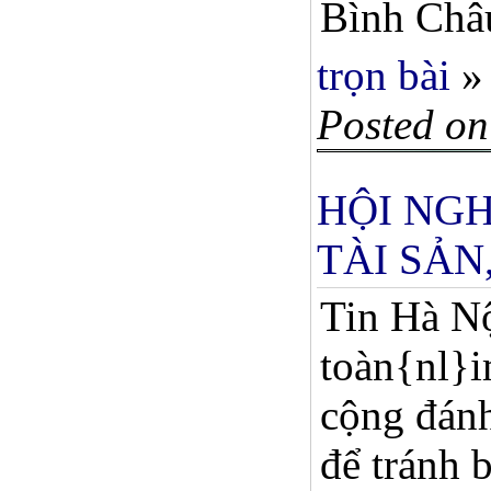
Bình Châu
trọn bài
»
Posted on
HỘI NGH
TÀI SẢN
Tin Hà Nộ
toàn{nl}i
cộng đán
để tránh 