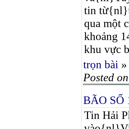
tin từ{nl
qua một c
khoảng 14
khu vực b
trọn bài
»
Posted on
BÃO SỐ 
Tin Hải P
vào{nl}Vi