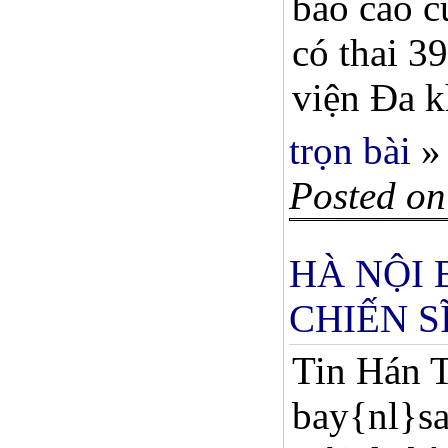
báo cáo c
có thai 3
viện Đa k
trọn bài
»
Posted on
HÀ NỘI
CHIẾN S
Tin Hán 
bay{nl}sa