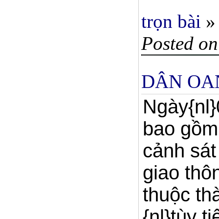
trọn bài
»
Posted on
DÂN OAN
Ngày{nl
bao gồm 
cảnh sát 
giao thô
thuộc th
{nl}tùy t