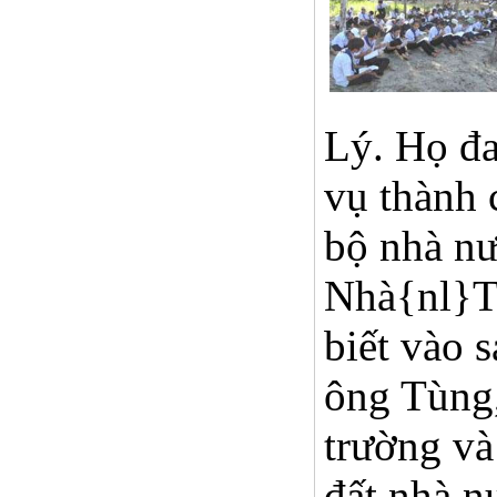
Lý. Họ đa
vụ thành 
bộ nhà nư
Nhà{nl}Th
biết vào 
ông Tùng,
trường và
đất nhà n