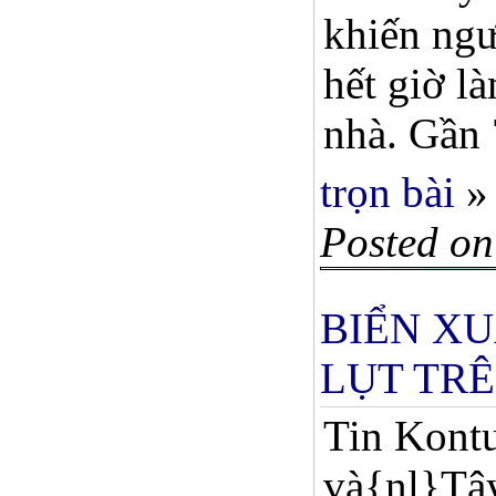
khiến ngư
hết giờ l
nhà. Gần 7
trọn bài
»
Posted on
BIỂN XU
LỤT TRÊ
Tin Kontu
và{nl}Tây