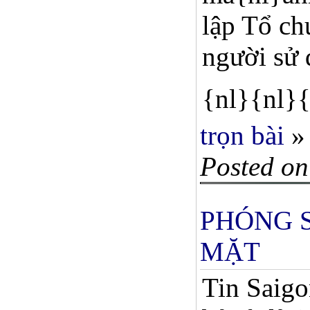
lập Tổ ch
người sử 
{nl}{nl}{
trọn bài
»
Posted on
PHÓNG S
MẶT
Tin Saigo