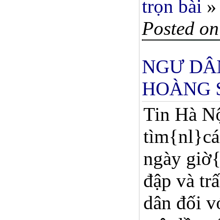
trọn bài
»
Posted on
NGƯ DÂ
HOÀNG 
Tin Hà Nộ
tìm{nl}cá
ngày giờ{
đập và tr
dân đối v