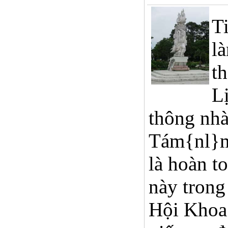
T
l
t
L
thông nhà
Tám{nl}m
là hoàn t
này trong
Hội Khoa