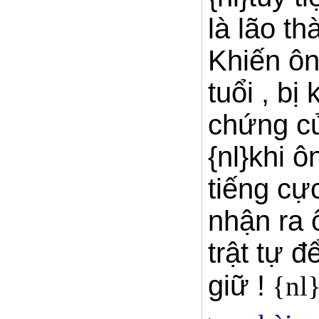
là lão t
Khiến ô
tuổi , b
chứng củ
{nl}khi 
tiếng cự
nhận ra 
trật tự 
giữ !
{nl