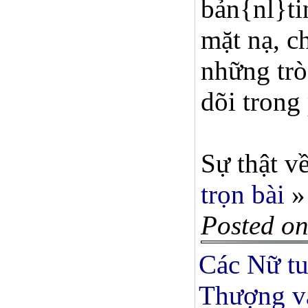
bản{nl}ti
mặt nạ, c
những trò
dõi trong 
Sự thật về
trọn bài
»
Posted on
Các Nữ tu
Thượng và