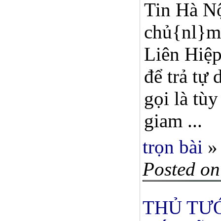
Tin Hà Nộ
chủ{nl}mớ
Liên Hiệp
để trả tự
gọi là tù
giam ...
trọn bài
»
Posted on
THỦ TƯ