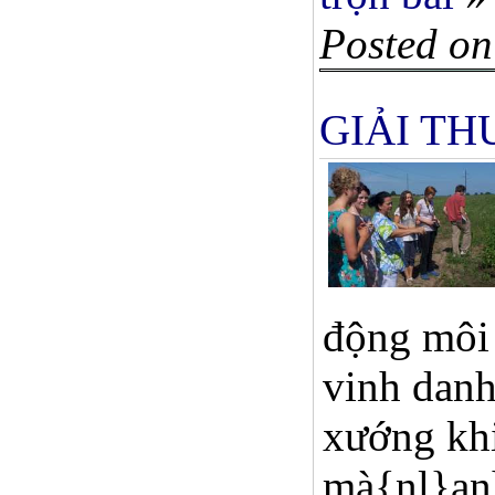
Posted on
GIẢI T
động môi 
vinh danh
xướng khi
mà{nl}anh