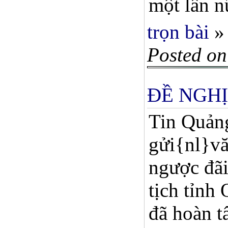
một lần nữ
trọn bài
»
Posted on
ĐỀ NGHỊ
Tin Quảng
gửi{nl}vă
ngược đãi
tịch tỉnh
đã hoàn t