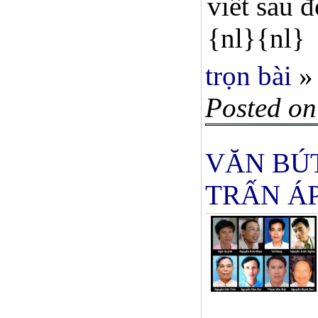
viết sau 
{nl}{nl}
trọn bài
»
Posted on
VĂN BÚ
TRẤN Á