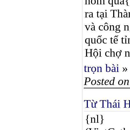
hôm qua{n
ra tại Th
và công n
quốc tế t
Hội chợ n
trọn bài
»
Posted on
Từ Thái H
{nl}