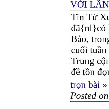
VỚI LÃN
Tin Tứ X
đã{nl}có 
Bảo, tro
cuối tuần
Trung cộn
đề tồn đọn
trọn bài
»
Posted on