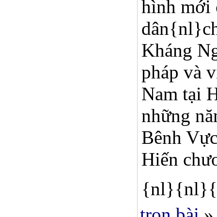
hình mới 
dân{nl}ch
Kháng Ngh
pháp và v
Nam tại H
những nă
Bênh Vực 
Hiến chư
{nl}{nl}{
trọn bài
»