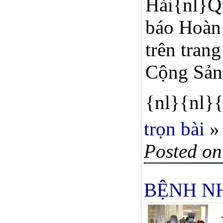
Hải{nl}Qu
báo Hoàn
trên tran
Cộng Sản
{nl}{nl}{
trọn bài
»
Posted on
BỆNH NH