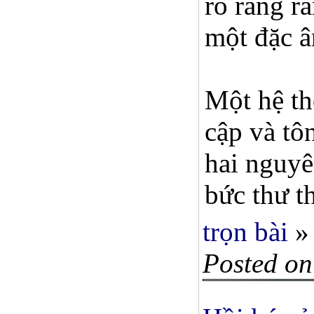
rõ ràng r
một đặc â
Một hệ th
cập và tô
hai nguyê
bức thư t
trọn bài
»
Posted on