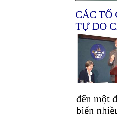
CÁC TỔ 
TỰ DO 
đến một đ
biến nhiề