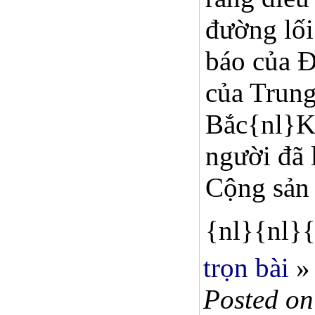
đường lối
báo của Đ
của Trung
Bắc{nl}Ki
người đã 
Cộng sản 
{nl}{nl}{
trọn bài
»
Posted on