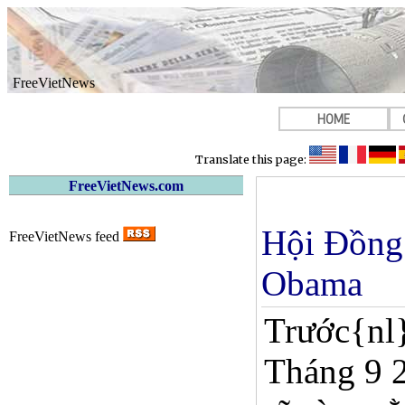
FreeVietNews
HOME
Translate this page:
FreeVietNews.com
Hội Đồng 
FreeVietNews feed
Obama
Trước{nl}
Tháng 9 2