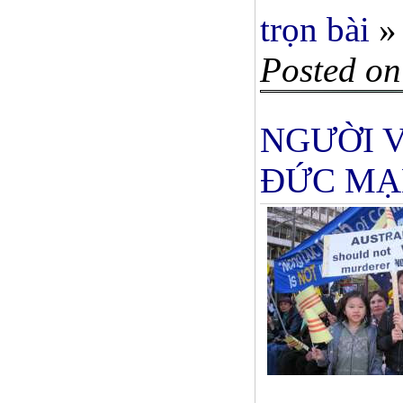
trọn bài
»
Posted on
NGƯỜI V
ĐỨC M