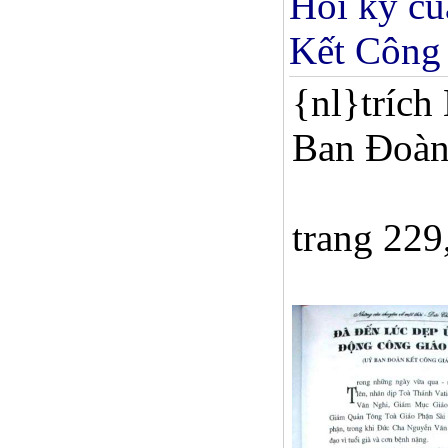
Hồi ký củ
Kết Công
{nl}trích
Ban Ðoàn
trang 229