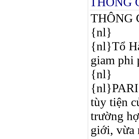
THÔNG CÁ
THÔNG C
{nl}
{nl}Tổ Hà
giam phi 
{nl}
{nl}PARI
tùy tiện 
trường hợ
giới, vừa