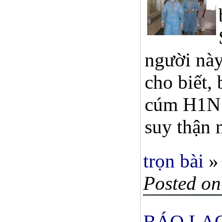
người này
cho biết,
cúm H1N1,
suy thận 
trọn bài
»
Posted on
BÁO LAO