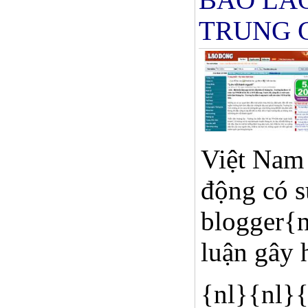
TRUNG 
Việt Nam 
động có s
blogger{n
luận gây 
{nl}{nl}{