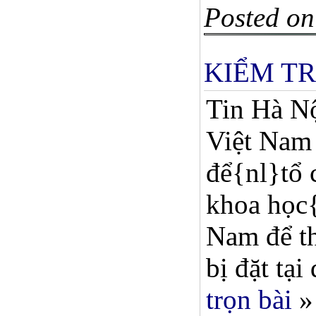
Posted on
KIỂM TR
Tin Hà Nộ
Việt Nam 
để{nl}tổ 
khoa học{
Nam để th
bị đặt tại 
trọn bài
»