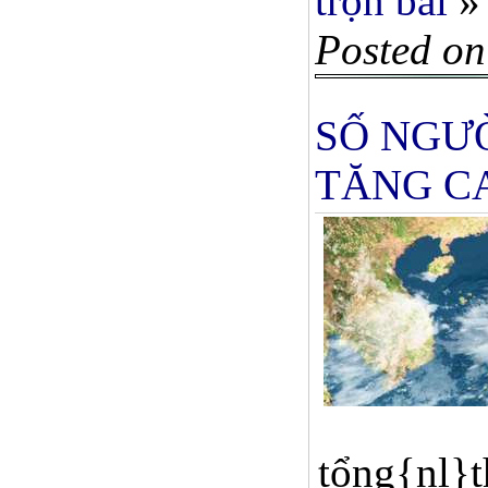
trọn bài
»
Posted on
SỐ NGƯỜ
TĂNG C
tổng{nl}th