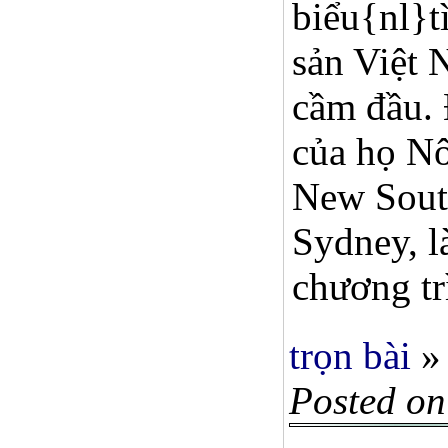
biểu{nl}t
sản Việt
cầm đầu. 
của họ Nô
New South
Sydney, l
chương tr
trọn bài
»
Posted on