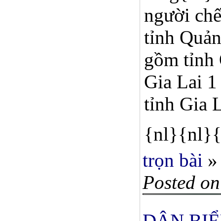
người chế
tỉnh Quản
gồm tỉnh 
Gia Lai 1
tỉnh Gia 
{nl}{nl}{
trọn bài
»
Posted on
DÂN BIỂ