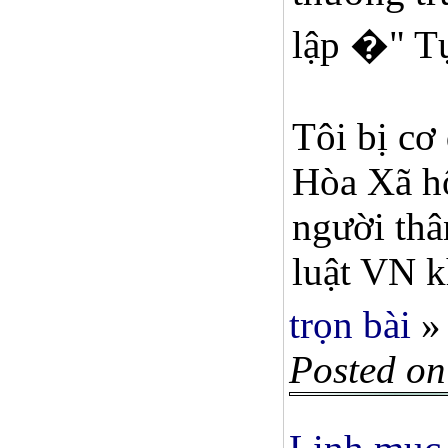
lập �" T
Tôi bị cơ
Hòa Xã hộ
người thâ
luật VN k
trọn bài
»
Posted on