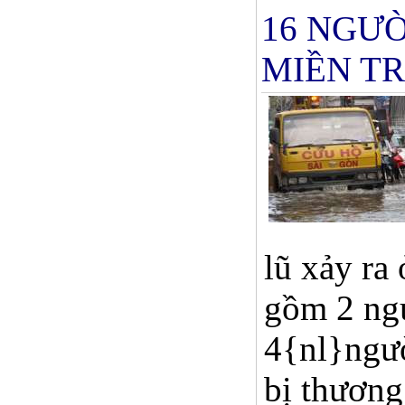
16 NGƯỜ
MIỀN T
lũ xảy ra
gồm 2 ngư
4{nl}ngườ
bị thương