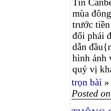
Tin Canbe
mùa đông,
trước tiề
đối phái
dẫn đầu{n
hình ảnh 
quý vị kh
trọn bài
»
Posted on