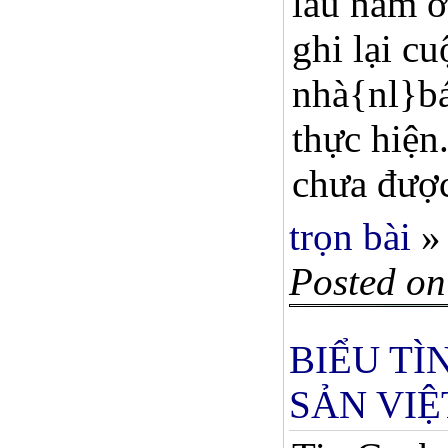
lâu năm ở
ghi lại c
nhà{nl}bá
thực hiện
chưa được
trọn bài
»
Posted on
BIỂU T
SẢN VIỆ