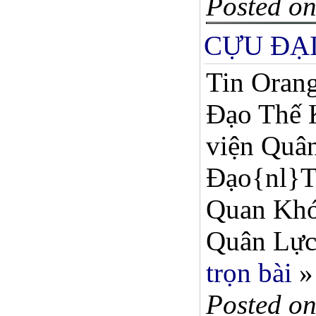
Posted on
CỰU ĐẠI
Tin Orang
Đạo Thế K
viện Quân
Đạo{nl}Th
Quan Khó
Quân Lực
trọn bài
»
Posted on