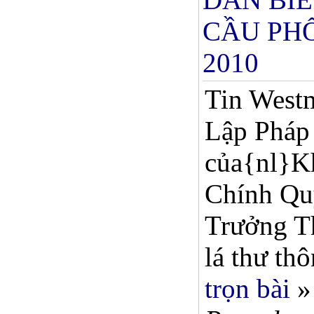
CẦU PHỔ
2010
Tin Westm
Lập Pháp
của{nl}Kh
Chính Qu
Trưởng Th
lá thư thô
trọn bài
»