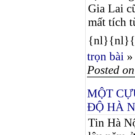
Gia Lai c
mất tích 
{nl}{nl}{
trọn bài
»
Posted on
MỘT CỰ
ĐỘ HÀ N
Tin Hà Nộ