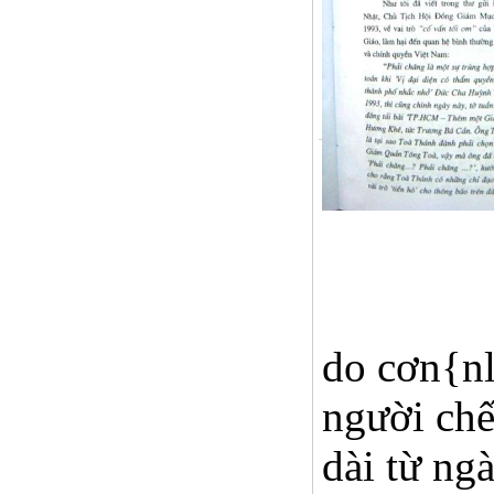
do cơn{nl
người chế
dài từ ng