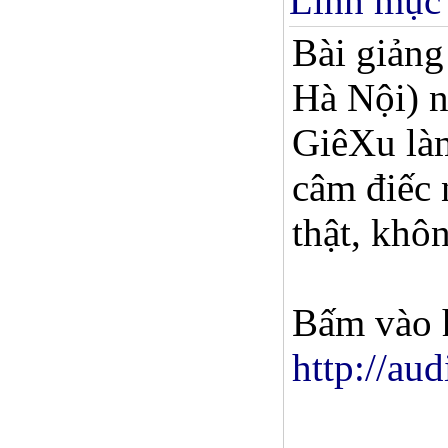
Linh mục 
Bài giản
Hà Nội) n
GiêXu làm
câm điếc 
thật, khô
Bấm vào h
http://au