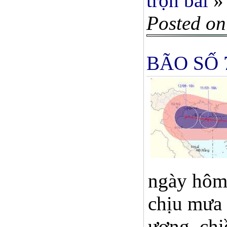
trọn bài
»
Posted on
BÃO SỐ 
ngày hôm 
chịu mưa 
ương, chi