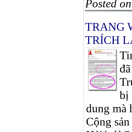
Posted on
TRANG 
TRÍCH 
Ti
đã
Tr
bị
dung mà h
Cộng sản 