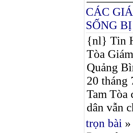
CÁC GI
SỐNG BỊ
{nl} Tin 
Tòa Giám 
Quảng Bìn
20 tháng 
Tam Tòa c
dân vẫn ch
trọn bài
»