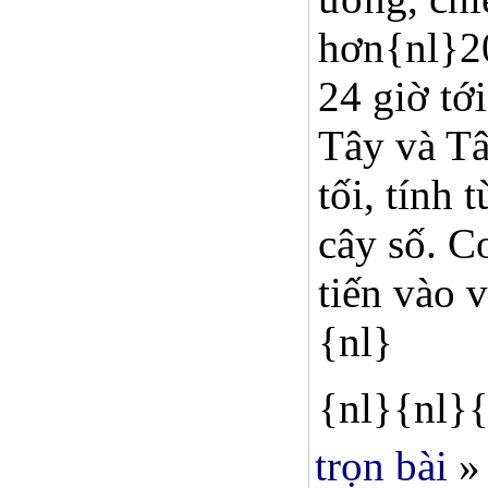
hơn{nl}20
24 giờ tớ
Tây và T
tối, tính
cây số. C
tiến vào 
{nl}
{nl}{nl}{
trọn bài
»