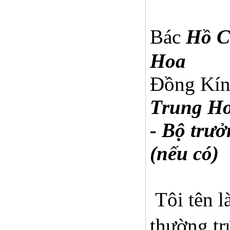
Bác
Hồ C
Hoa
Ðồng Kín
Trung H
- Bộ trư
(nếu có)
Tôi tên l
thường tr