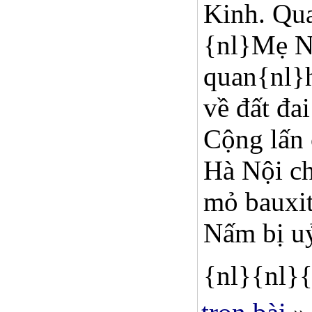
Kinh. Qua
{nl}Mẹ Nấ
quan{nl}h
về đất đa
Cộng lấn
Hà Nội ch
mỏ bauxit
Nấm bị uỷ
{nl}{nl}{