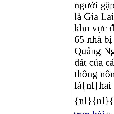
người gặp
là Gia La
khu vực đ
65 nhà bị
Quảng Ngã
đất của c
thông nôn
là{nl}hai 
{nl}{nl}{