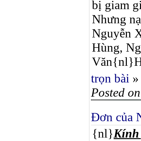
bị giam g
Nhưng nạ
Nguyễn X
Hùng, Ng
Văn{nl}Hả
trọn bài
»
Posted on
Ðơn của N
{nl}
Kính