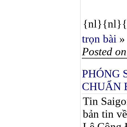
{nl}{nl}{
trọn bài
»
Posted on
PHÓNG S
CHUẨN 
Tin Saigo
bản tin v
Lê Công Đ