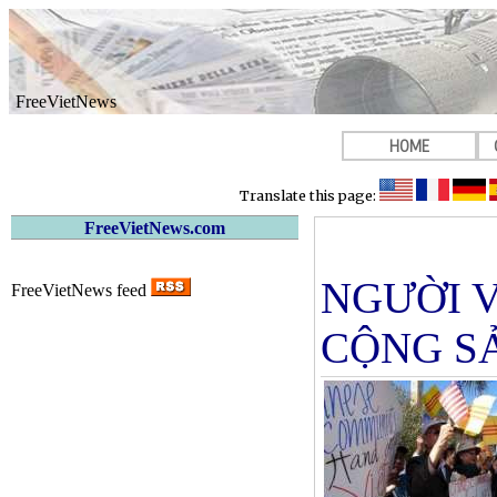
FreeVietNews
HOME
Translate this page:
FreeVietNews.com
NGƯỜI V
FreeVietNews feed
CỘNG S