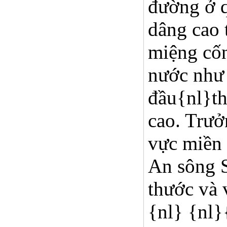
đường ở q
dâng cao 
miệng cốn
nước như 
đầu{nl}th
cao. Trư
vực miền
An sông S
thước và 
{nl} {nl}