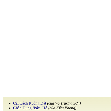
Cải Cách Ruộng Đất
(của Võ Trường Sơn)
Chân Dung "bác" Hồ
(của Kiều Phong)