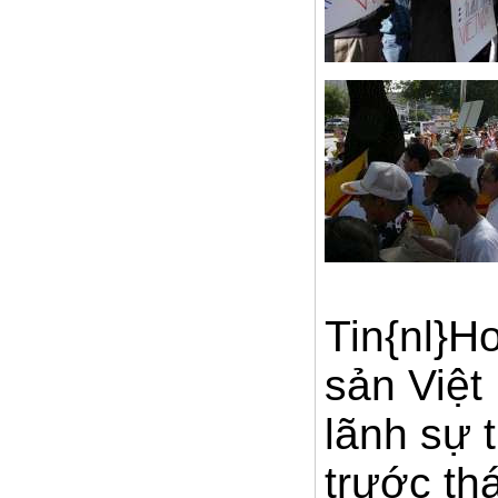
Tin{nl}H
sản Việt
lãnh sự 
trước th