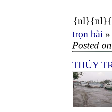
{nl}{nl}{
trọn bài
»
Posted on
THỦY T