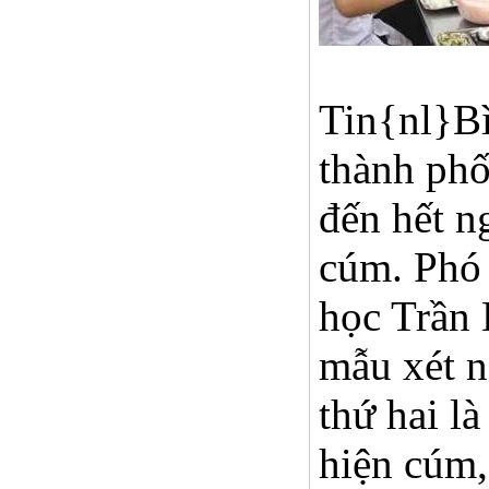
Tin{nl}Bì
thành phố
đến hết n
cúm. Phó 
học Trần 
mẫu xét n
thứ hai l
hiện cúm,