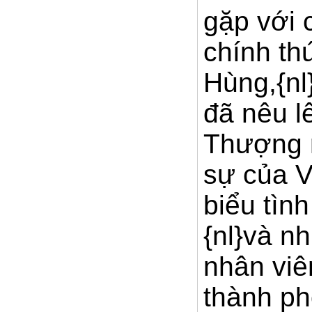
gặp với 
chính th
Hùng,{nl
đã nêu l
Thượng n
sự của V
biểu tìn
{nl}và n
nhân viê
thành ph