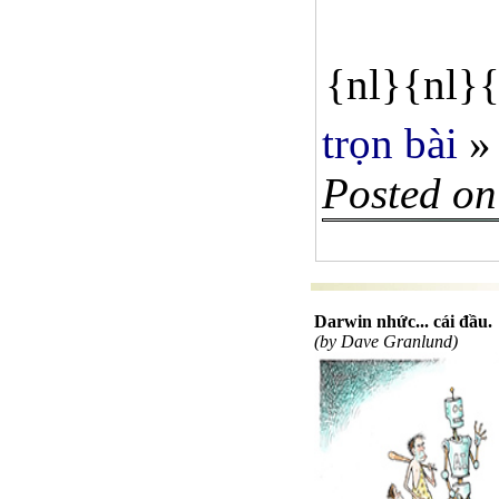
{nl}{nl}{
trọn bài
»
Posted on
Darwin nhức... cái đầu.
(by Dave Granlund)