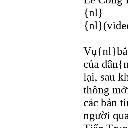
{nl}
{nl}(vide
Vụ{nl}bắt
của dân{n
lại, sau 
thông mới
các bản t
người qu