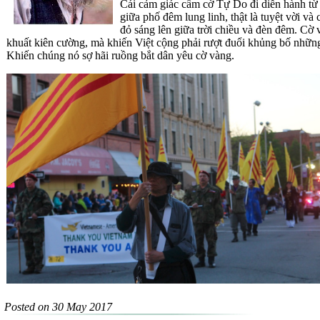
C
ái cảm giác cầm cờ Tự Do đi diễn hành từ 
giữa phố đêm lung linh, thật là tuyệt vời v
đỏ sáng lên giữa trời chiều và đèn đêm. Cờ 
khuất kiên cường, mà khiến Việt cộng phải rượt đuổi khủng bố nhữn
Khiến chúng nó sợ hãi ruồng bắt dân yêu cờ vàng.
Posted on 30 May 2017