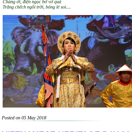
Chàng ơi, điện ngọc bơ vơ quá
Trăng chếch ngôi trời, bóng lẻ soi..
..
Posted on 05 May 2018