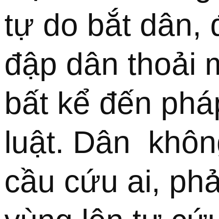
tự do bắt dân, 
đập dân thoải m
bất kể đến pháp
luật. Dân  không
cầu cứu ai, phải