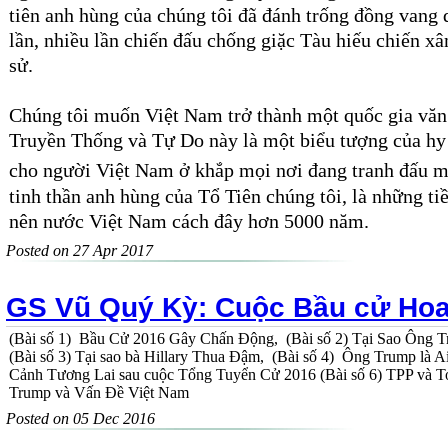
tiên anh hùng của chúng
tôi
đã đánh trống đồng
vang 
lần
, nhiều lần
chiến đấu
chống giặc Tàu hiếu chiến xâ
sử.
Chúng tôi muốn Việt Nam trở thành một quốc gia
văn
Truyền Thống và Tự Do này là một
biểu tượng của
h
cho người Việt Nam ở khắp mọi nơi đ
ang
tranh
đấu
m
tinh thần
anh hùng của Tổ Tiên chúng tôi, là những ti
nên nước
Việt Nam cách đây hơn 5000 năm.
Posted on 27 Apr 2017
GS Vũ Quý Kỳ: Cuộc Bầu cử Hoa
(Bài số 1) Bầu Cử 2016 Gây Chấn Động, (Bài số 2) Tại Sao Ô
(Bài số 3) Tại sao bà Hillary Thua Đậm, (Bài số 4) Ông Trump là A
Cảnh Tương Lai sau cuộc Tổng Tuyển Cử 2016 (Bài số 6) TPP và To
Trump và Vấn Đề Việt Nam
Posted on 05 Dec 2016