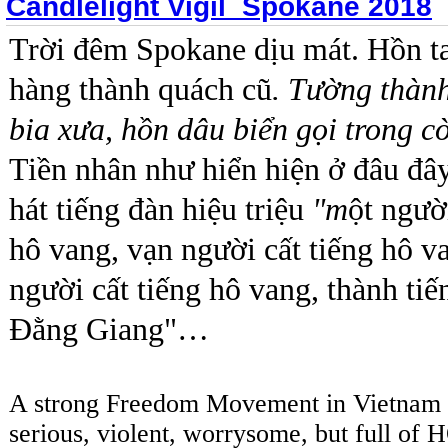
Candlelight Vigil_Spokane 2018
Trời đêm Spokane dịu mát.
Hồn t
hàng thành quách cũ
. Tường thàn
bia xưa, hồn dâu biển gọi trong cờ
Tiền nhân như hiển hiện ở đâu đây
hát tiếng đàn hiệu triệu
"m
ột người
hô vang, vạn người cất tiếng hô va
người cất tiếng hô vang, thành ti
Đằng Giang"…
A strong Freedom Movement in Vietnam -
serious, violent, worrysome, but full of