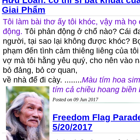
Hữu Loan: cố thi sĩ bất khuất c
Giai Phẩm
Tôi làm bài thơ ấy tôi khóc, vậy mà họ 
động.
Tôi phản động ở chổ nào? Cái đ
người, tại sao lại không được khóc? B
phạm đến tình cảm thiêng liêng của tôi
vợ mà tôi hằng yêu quý, cho nên vào n
bỏ đảng, bỏ cơ quan,
về nhà để đi cày. ........
Màu tím hoa sim
tím cả chiều hoang biền 
Posted on 09 Jun 2017
Freedom Flag Parad
5/20/2017