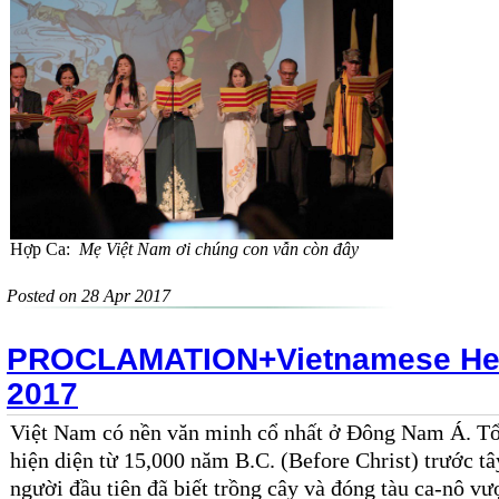
Hợp Ca:
Mẹ Việt Nam ơi chúng con vẫn còn đây
Posted on 28 Apr 2017
PROCLAMATION+Vietnamese Her
2017
Việt Nam có nền văn minh cổ nhất ở Đông Nam Á. T
hiện diện
từ 15
,
000
năm B.
C
.
(
Before Christ
)
trước tâ
người
đầu tiên đã
biết
trồng cây và đó
ng tàu ca-nô
vư