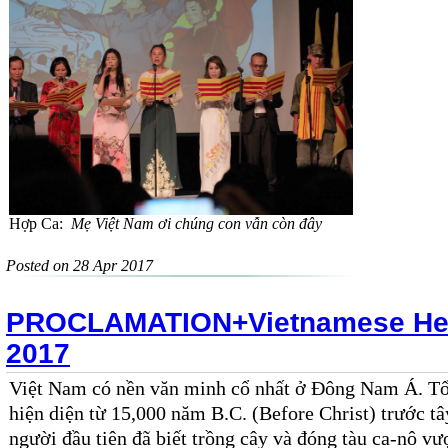
Hợp Ca:
Mẹ Việt Nam ơi chúng con vẫn còn đây
Posted on 28 Apr 2017
PROCLAMATION+Vietnamese Her
2017
Việt Nam có nền văn minh cổ nhất ở Đông Nam Á. T
hiện diện
từ 15
,
000
năm B.
C
.
(
Before Christ
)
trước tâ
người
đầu tiên đã
biết
trồng cây và đó
ng tàu ca-nô
vư