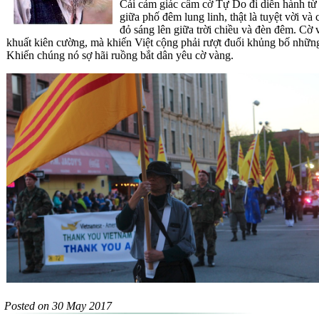
C
ái cảm giác cầm cờ Tự Do đi diễn hành từ 
giữa phố đêm lung linh, thật là tuyệt vời v
đỏ sáng lên giữa trời chiều và đèn đêm. Cờ 
khuất kiên cường, mà khiến Việt cộng phải rượt đuổi khủng bố nhữn
Khiến chúng nó sợ hãi ruồng bắt dân yêu cờ vàng.
Posted on 30 May 2017