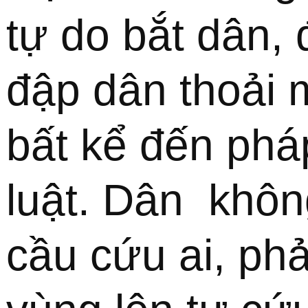
tự do bắt dân, 
đập dân thoải m
bất kể đến pháp
luật. Dân  không
cầu cứu ai, phải