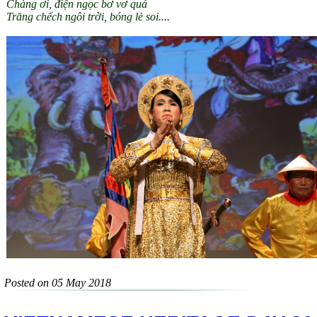
Chàng ơi, điện ngọc bơ vơ quá
Trăng chếch ngôi trời, bóng lẻ soi..
..
Posted on 05 May 2018