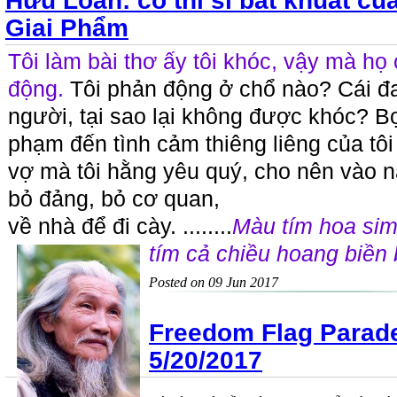
Hữu Loan: cố thi sĩ bất khuất c
Giai Phẩm
Tôi làm bài thơ ấy tôi khóc, vậy mà họ 
động.
Tôi phản động ở chổ nào? Cái đ
người, tại sao lại không được khóc? B
phạm đến tình cảm thiêng liêng của tôi
vợ mà tôi hằng yêu quý, cho nên vào n
bỏ đảng, bỏ cơ quan,
về nhà để đi cày. ........
Màu tím hoa sim
tím cả chiều hoang biền 
Posted on 09 Jun 2017
Freedom Flag Parad
5/20/2017