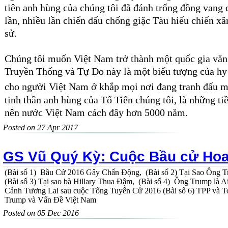
tiên anh hùng của chúng
tôi
đã đánh trống đồng
vang 
lần
, nhiều lần
chiến đấu
chống giặc Tàu hiếu chiến xâ
sử.
Chúng tôi muốn Việt Nam trở thành một quốc gia
văn
Truyền Thống và Tự Do này là một
biểu tượng của
h
cho người Việt Nam ở khắp mọi nơi đ
ang
tranh
đấu
m
tinh thần
anh hùng của Tổ Tiên chúng tôi, là những ti
nên nước
Việt Nam cách đây hơn 5000 năm.
Posted on 27 Apr 2017
GS Vũ Quý Kỳ: Cuộc Bầu cử Hoa
(Bài số 1) Bầu Cử 2016 Gây Chấn Động, (Bài số 2) Tại Sao Ô
(Bài số 3) Tại sao bà Hillary Thua Đậm, (Bài số 4) Ông Trump là A
Cảnh Tương Lai sau cuộc Tổng Tuyển Cử 2016 (Bài số 6) TPP và To
Trump và Vấn Đề Việt Nam
Posted on 05 Dec 2016