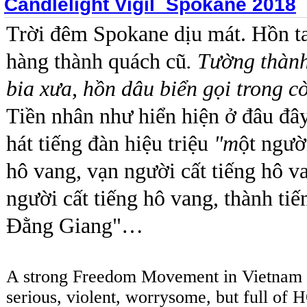
Candlelight Vigil_Spokane 2018
Trời đêm Spokane dịu mát.
Hồn t
hàng thành quách cũ
. Tường thàn
bia xưa, hồn dâu biển gọi trong cờ
Tiền nhân như hiển hiện ở đâu đây
hát tiếng đàn hiệu triệu
"m
ột người
hô vang, vạn người cất tiếng hô va
người cất tiếng hô vang, thành ti
Đằng Giang"…
A strong Freedom Movement in Vietnam -
serious, violent, worrysome, but full of