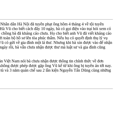
Nhân dân Hà Nội đã tuyên phạt ông hôm 4 tháng 4 về tội tuyên
 Vũ cho biết cách đây 10 ngày, bà có gọi điện vào trại hỏi xem có
 chồng bà đã kháng cáo chưa. Họ cho biết anh Vũ đã viết kháng cáo
i toàn bộ hồ sơ lên tòa phúc thẩm. Nếu họ có quyết định thụ lý vụ
 Vũ có gửi về gia đình một lá thư. Nhưng khi bà xin được vào để nhận
gày rồi, bà vẫn chưa nhận được thư mà luật sư và gia đình cũng
n Việt Nam nói bà chưa nhận được thông tin chính thức về đơn
 không được phép được gặp ông Vũ kể từ khi ông bị tuyên án tới nay.
ăm tù và 3 năm quản chế sau 2 lần kiện Nguyễn Tấn Dũng cùng những