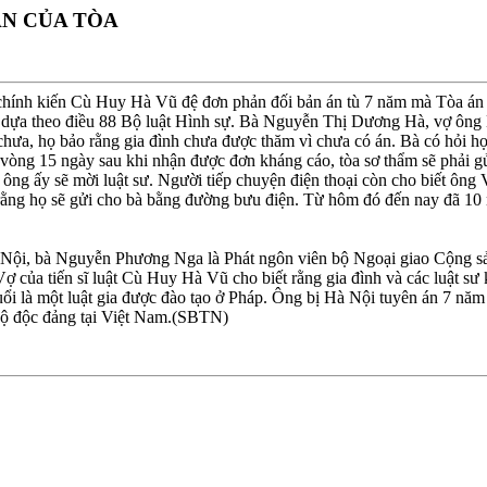
ÁN CỦA TÒA
chính kiến Cù Huy Hà Vũ đệ đơn phản đối bản án tù 7 năm mà Tòa án 
dựa theo điều 88 Bộ luật Hình sự. Bà Nguyễn Thị Dương Hà, vợ ông Hà
hưa, họ bảo rằng gia đình chưa được thăm vì chưa có án. Bà có hỏi họ
vòng 15 ngày sau khi nhận được đơn kháng cáo, tòa sơ thẩm sẽ phải gử
 ông ấy sẽ mời luật sư. Người tiếp chuyện điện thoại còn cho biết ông
ằng họ sẽ gửi cho bà bằng đường bưu điện. Từ hôm đó đến nay đã 10 n
 Nội, bà Nguyễn Phương Nga là Phát ngôn viên bộ Ngoại giao Cộng sả
 của tiến sĩ luật Cù Huy Hà Vũ cho biết rằng gia đình và các luật sư
uổi là một luật gia được đào tạo ở Pháp. Ông bị Hà Nội tuyên án 7 n
ế độ độc đảng tại Việt Nam.(SBTN)