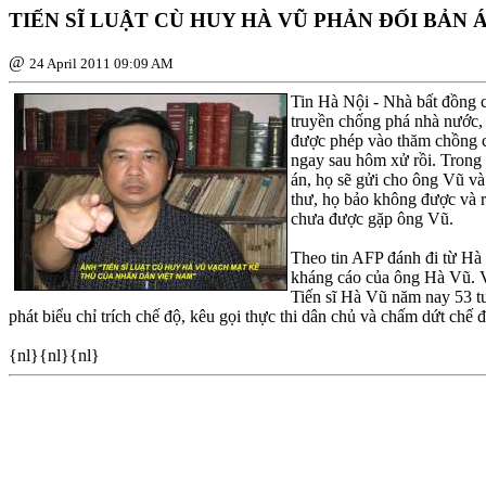
TIẾN SĨ LUẬT CÙ HUY HÀ VŨ PHẢN ÐỐI BẢN 
@
24 April 2011 09:09 AM
Tin Hà Nội - Nhà bất đồng 
truyền chống phá nhà nước, 
được phép vào thăm chồng c
ngay sau hôm xử rồi. Trong 
án, họ sẽ gửi cho ông Vũ và
thư, họ bảo không được và r
chưa được gặp ông Vũ.
Theo tin AFP đánh đi từ Hà
kháng cáo của ông Hà Vũ. Vợ
Tiến sĩ Hà Vũ năm nay 53 t
phát biểu chỉ trích chế độ, kêu gọi thực thi dân chủ và chấm dứt ch
{nl}{nl}{nl}