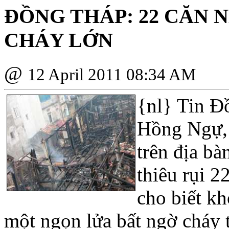
ÐỒNG THÁP: 22 CĂN N
CHÁY LỚN
@
12 April 2011 08:34 AM
{nl}
Tin Ðồ
Hồng Ngự, 
trên địa bà
thiêu rụi 2
cho biết k
một ngọn lửa bất ngờ cháy 