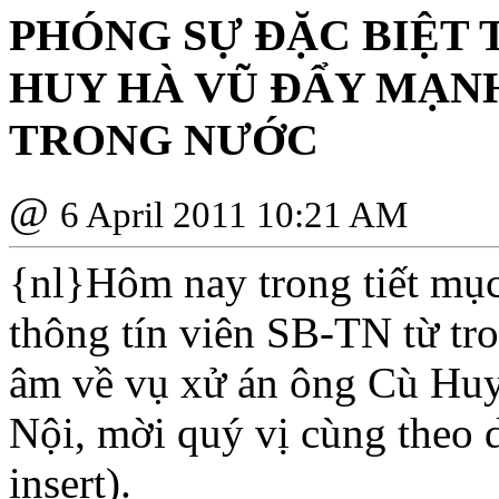
PHÓNG SỰ ÐẶC BIỆT 
HUY HÀ VŨ ÐẨY MẠN
TRONG NƯỚC
@
6 April 2011 10:21 AM
{nl}Hôm nay trong tiết mục
thông tín viên SB-TN từ tr
âm về vụ xử án ông Cù Huy
Nội, mời quý vị cùng theo d
insert).