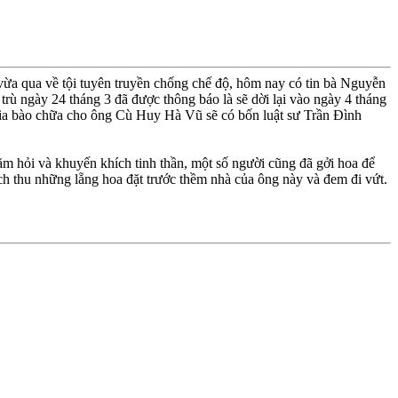
vừa qua về tội tuyên truyền chống chế độ, hôm nay có tin bà Nguyễn
rù ngày 24 tháng 3 đã được thông báo là sẽ dời lại vào ngày 4 tháng
gia bào chữa cho ông Cù Huy Hà Vũ sẽ có bốn luật sư Trần Ðình
m hỏi và khuyến khích tinh thần, một số người cũng đã gởi hoa để
h thu những lẵng hoa đặt trước thềm nhà của ông này và đem đi vứt.