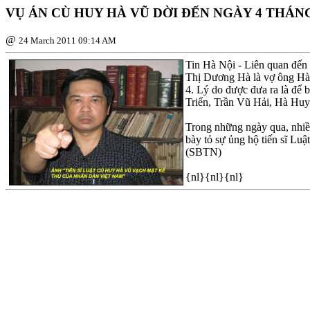
VỤ ÁN CÙ HUY HÀ VŨ DỜI ÐẾN NGÀY 4 THÁNG
@
24 March 2011 09:14 AM
Tin Hà Nội - Liên quan đến 
Thị Dương Hà là vợ ông Hà V
4. Lý do được đưa ra là để
Triển, Trần Vũ Hải, Hà Hu
Trong những ngày qua, nhiề
bày tỏ sự ủng hộ tiến sĩ L
(SBTN)
{nl}{nl}{nl}