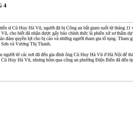
 4
tiến sĩ Cù Huy Hà Vũ, người đã bị Công an bắt giam suốt từ tháng 11 
ũ, cho biết đã nhận được gấy báo chính thức là phiên xử sơ thẩm dự t
 bảo đảm quyền lợi cho bị cáo và những người tham gia tố tụng. Tham 
y Sơn và Vương Thị Thanh.
u người từ các nơi đã đến gia đình ông Cù Huy Hà Vũ ở Hà Nội để thă
uật Cù Huy Hà Vũ, nhưng hôm qua công an phường Ðiện Biên đã đến tịc