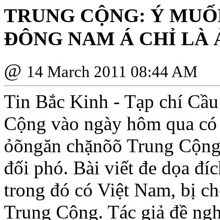
TRUNG CỘNG: Ý MUỐ
ÐÔNG NAM Á CHỈ LÀ
@
14 March 2011 08:44 AM
Tin Bắc Kinh - Tạp chí Cầ
Cộng vào ngày hôm qua có m
ỏõngăn chặnõõ Trung Cộng 
đối phó. Bài viết đe dọa đ
trong đó có Việt Nam, bị c
Trung Cộng. Tác giả đề ngh