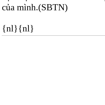
của mình.(SBTN)
{nl}{nl}