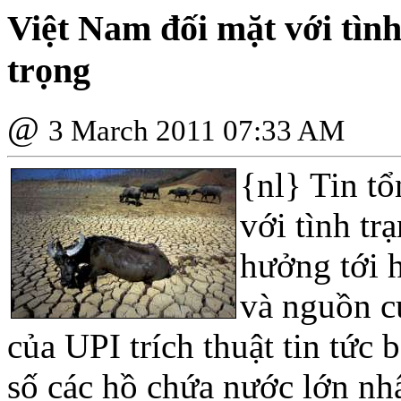
Việt Nam đối mặt với tìn
trọng
@
3 March 2011 07:33 AM
{nl}
Tin tổ
với tình tr
hưởng tới 
và nguồn c
của UPI trích thuật tin tức
số các hồ chứa nước lớn nh