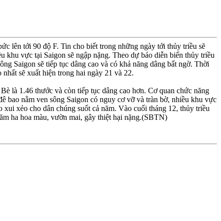
 lên tới 90 độ F. Tin cho biết trong những ngày tới thủy triều sẽ
 khu vực tại Saigon sẽ ngập nặng. Theo dự báo diễn biến thủy triều
ông Saigon sẽ tiếp tục dâng cao và có khả năng dâng bất ngờ. Thời
o nhất sẽ xuất hiện trong hai ngày 21 và 22.
 Bè là 1.46 thước và còn tiếp tục dâng cao hơn. Cơ quan chức năng
 đê bao nằm ven sông Saigon có nguy cơ vỡ và tràn bờ, nhiều khu vực
o xui xẻo cho dân chúng suốt cả năm. Vào cuối tháng 12, thủy triều
trăm ha hoa màu, vườn mai, gây thiệt hại nặng.(SBTN)