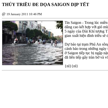
THỦY TRIỀU ÐE DỌA SAIGON DỊP TẾT
@
19 January 2011 10:46 PM
Tin Saigon - Trong lúc miền 
dâng cao kết hợp với gió mù
5 ngày của Ðài Khí tượng Th
gian xuất hiện đỉnh triều sẽ 
Dự báo tại trạm Phú An sông
cảnh báo trong những ngày t
ở Saigon tiếp tục bị ngập n
đã liên tiếp gây tràn bờ và
{nl}{nl}