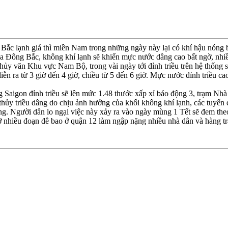
Bắc lạnh giá thì miền Nam trong những ngày này lại có khí hậu nóng bức
a Ðông Bắc, không khí lạnh sẽ khiến mực nước dâng cao bất ngờ, nhiều
ủy văn Khu vực Nam Bộ, trong vài ngày tới đỉnh triều trên hệ thống s
diễn ra từ 3 giờ đến 4 giờ, chiều từ 5 đến 6 giờ. Mực nước đỉnh triều ca
 Saigon đỉnh triều sẽ lên mức 1.48 thước xấp xỉ báo động 3, trạm Nhà
hủy triều dâng do chịu ảnh hưởng của khối không khí lạnh, các tuyến
ặng. Người dân lo ngại việc này xảy ra vào ngày mùng 1 Tết sẽ đem the
 vỡ nhiều đoạn đê bao ở quận 12 làm ngập nặng nhiều nhà dân và hàng 