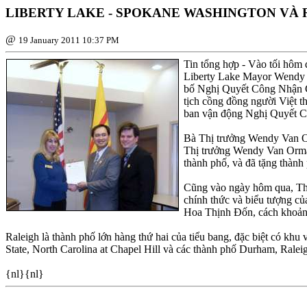
LIBERTY LAKE - SPOKANE WASHINGTON VÀ
@
19 January 2011 10:37 PM
Tin tổng hợp - Vào tối hôm 
Liberty Lake Mayor Wendy V
bố Nghị Quyết Công Nhận Cờ
tịch cồng đồng người Việt 
ban vận động Nghị Quyết C
Bà Thị trưởng Wendy Van Or
Thị trưởng Wendy Van Orman 
thành phố, và đã tặng thành 
Cũng vào ngày hôm qua, Thị
chính thức và biểu tượng củ
Hoa Thịnh Ðốn, cách khoảng 
Raleigh là thành phố lớn hàng thứ hai của tiểu bang, đặc biệt có khu
State, North Carolina at Chapel Hill và các thành phố Durham, Ral
{nl}{nl}