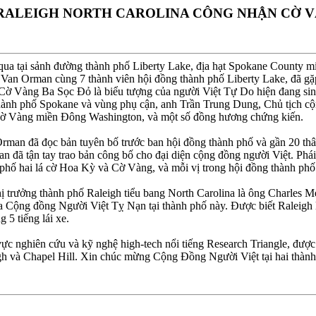
 RALEIGH NORTH CAROLINA CÔNG NHẬN CỜ V
qua tại sảnh đường thành phố Liberty Lake, địa hạt Spokane County mi
an Orman cùng 7 thành viên hội đồng thành phố Liberty Lake, đã gặ
 Vàng Ba Sọc Ðỏ là biểu tượng của người Việt Tự Do hiện đang sinh
thành phố Spokane và vùng phụ cận, anh Trần Trung Dung, Chủ tịch cộ
ờ Vàng miền Ðông Washington, và một số đồng hương chứng kiến.
man đã đọc bản tuyên bố trước ban hội đồng thành phố và gần 20 thâ
đã tận tay trao bản công bố cho đại diện cộng đồng người Việt. Phái 
phố hai lá cờ Hoa Kỳ và Cờ Vàng, và mỗi vị trong hội đồng thành phố ha
 trưởng thành phố Raleigh tiểu bang North Carolina là ông Charles M
a Cộng đồng Người Việt Tỵ Nạn tại thành phố này. Ðược biết Raleigh l
5 tiếng lái xe.
 vực nghiên cứu và kỹ nghệ high-tech nổi tiếng Research Triangle, đượ
eigh và Chapel Hill. Xin chúc mừng Cộng Ðồng Người Việt tại hai th