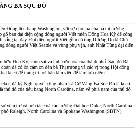
ÀNG BA SỌC ÐỎ
ền Ðông tiểu bang Washington, với sự chủ tọa của bà thị trưởng
p gỡ ban đại diện cộng đồng người Việt miền Ðông Hoa Kỳ để công
 sống tại đây. Ðại diện người Việt gồm có ông Dương Do là Chủ
ng đồng người Việt Seattle và vùng phụ vận, anh Nhật Tùng đại diện
n hữu Hoa Kỳ, cảnh sát và lính cứu hỏa của thành phố. Sau đó Bà
đoàn đã có lời cám ơn đến bà Thị trưởng và các vị trong Hội đồng
i lá cờ để trang trí nơi bàn làm việc để làm lưu niệm.
eeker, đã ký Nghị quyết công nhận Lá Cờ Vàng Ba Sọc Ðỏ là lá cờ
à thủ đô của tiểu bang North Carolina, nằm về phiá nam của thủ đô
c sự yểm trợ và hợp tác cuả các trường Ðại học Duke, North Carolina
ành phố Raleigh, North Carolina và Spokane Washington.(SBTN)