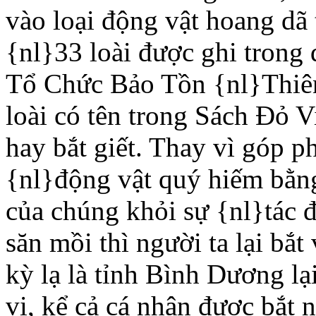
vào loại động vật hoang dã 
{nl}33 loài được ghi trong 
Tổ Chức Bảo Tồn {nl}Thiê
loài có tên trong Sách Ðỏ 
hay bắt giết. Thay vì góp p
{nl}động vật quý hiếm bằng
của chúng khỏi sự {nl}tác đ
săn mồi thì người ta lại bắ
kỳ lạ là tỉnh Bình Dương l
vị, kể cả cá nhân được bắt 