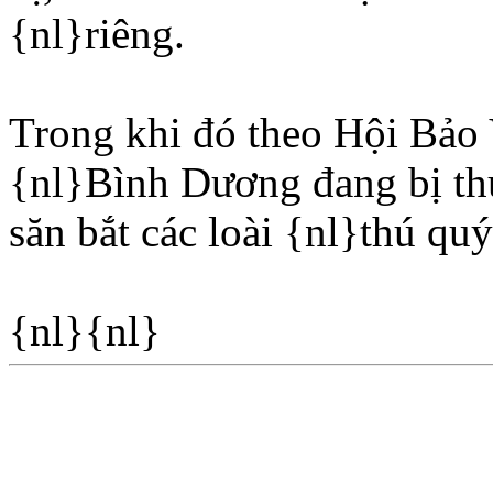
{nl}riêng.
Trong khi đó theo Hội Bảo
{nl}Bình Dương đang bị thu
săn bắt các loài {nl}thú q
{nl}{nl}