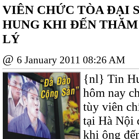
VIÊN CHỨC TÒA ÐẠI 
HUNG KHI ÐẾN THĂM
LÝ
@
6 January 2011 08:26 AM
{nl}
Tin Hu
hôm nay ch
tùy viên ch
tại Hà Nội 
khi ông đế