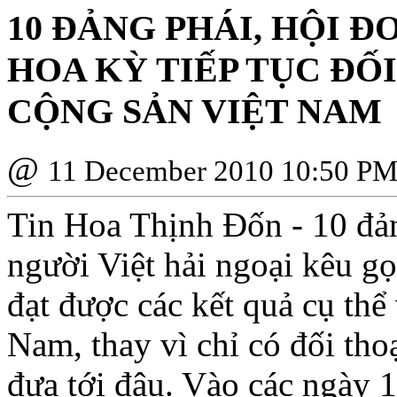
10 ÐẢNG PHÁI, HỘI Ð
HOA KỲ TIẾP TỤC ÐỐ
CỘNG SẢN VIỆT NAM
@
11 December 2010 10:50 P
Tin Hoa Thịnh Ðốn - 10 đản
người Việt hải ngoại kêu g
đạt được các kết quả cụ thể 
Nam, thay vì chỉ có đối thoạ
đưa tới đâu. Vào các ngày 1