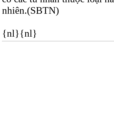
nhiên.(SBTN)
{nl}{nl}