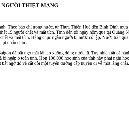
5 NGƯỜI THIỆT MẠNG
nh. Theo báo chí trong nước, từ Thừa Thiên Huế đến Bình Ðịnh mưa rấ
 nhất 15 người chết và mất tích. Tính đến tối ngày hôm qua tại Quảng N
i chết và mất tích. Hàng chục ngàn người bị nước cô lập. Nước tràn qua 
ị lụt nhấn chìm.
on đã bất ngờ mất lái lao xuống dòng nước lũ. Tuy nhiên tất cả hành
à bị ngập ở toàn tỉnh. Hơn 100,000 học sinh của tỉnh này phải nghỉ h
t bất ngờ đổ về cắt đôi một tuyến đường cấp huyện đi về một làng chài