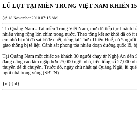
LŨ LỤT TẠI MIỀN TRUNG VIỆT NAM KHIẾN 1
@
18 November 2010 07:15 AM
Tin Quảng Nam - Tại miền Trung Việt Nam, mưa lũ tiếp tục hoành hà
nhiều vùng rộng lớn chìm trong nước. Theo tổng kết sơ khởi đã có ít
em nhỏ bị núi đá sạt lở đè chết, riêng tại Thừa Thiên Huế, có 5 ngườ
giao thông bị tê liệt. Cảnh sát phong tỏa nhiều đoạn đường quốc lộ, b
Tại Quảng Nam một chiếc xe khách 30 người chạy từ Nghệ An đến Saig
đang dâng cao làm ngập hơn 25,000 ngôi nhà, trên tổng số 27,000 nh
thuyền để di chuyển. Trước đó, ngày chủ nhật tại Quảng Ngãi, lũ qué
ngôi nhà trong vùng.(SBTN)
{nl}{nl}