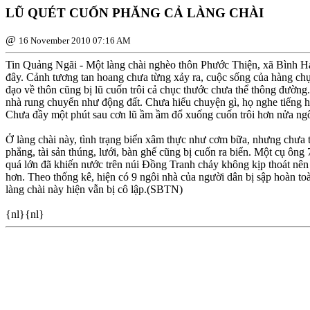
LŨ QUÉT CUỐN PHĂNG CẢ LÀNG CHÀI
@
16 November 2010 07:16 AM
Tin Quảng Ngãi - Một làng chài nghèo thôn Phước Thiện, xã Bình Hải 
đây. Cảnh tương tan hoang chưa từng xảy ra, cuộc sống của hàng chục
đạo về thôn cũng bị lũ cuốn trôi cả chục thước chưa thể thông đườn
nhà rung chuyển như động đất. Chưa hiểu chuyện gì, họ nghe tiếng h
Chưa đầy một phút sau cơn lũ ầm ầm đổ xuống cuốn trôi hơn nửa ngôi nh
Ở làng chài này, tình trạng biển xâm thực như cơm bữa, nhưng chưa th
phẳng, tài sản thúng, lưới, bàn ghế cũng bị cuốn ra biển. Một cụ ô
quá lớn đã khiến nước trên núi Ðồng Tranh chảy không kịp thoát nên t
hơn. Theo thống kê, hiện có 9 ngôi nhà của người dân bị sập hoàn toà
làng chài này hiện vẫn bị cô lập.(SBTN)
{nl}{nl}