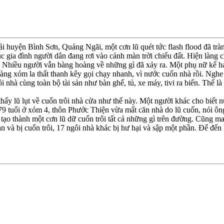
huyện Bình Sơn, Quảng Ngãi, một cơn lũ quét tức flash flood đã tràn 
 gia đình người dân đang rơi vào cảnh màn trời chiếu đất. Hiện làng 
g. Nhiều người vẫn bàng hoàng về những gì đã xảy ra. Một phụ nữ kể ha
àng xóm la thất thanh kêy gọi chạy nhanh, vì nước cuốn nhà rồi. Nghe
à cùng toàn bộ tài sản như bàn ghế, tủ, xe máy, tivi ra biển. Thế là t
ấy lũ lụt về cuốn trôi nhà cửa như thế này. Một người khác cho biết n
ng 79 tuổi ở xóm 4, thôn Phước Thiện vừa mất căn nhà do lũ cuốn, nói
ạo thành một cơn lũ dữ cuốn trôi tất cả những gì trên đường. Cũng may
n và bị cuốn trôi, 17 ngôi nhà khác bị hư hại và sập một phần. Ðể đến