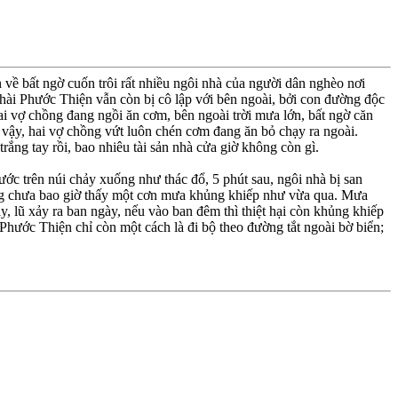
về bất ngờ cuốn trôi rất nhiều ngôi nhà của người dân nghèo nơi
chài Phước Thiện vẫn còn bị cô lập với bên ngoài, bởi con đường độc
i vợ chồng đang ngồi ăn cơm, bên ngoài trời mưa lớn, bất ngờ căn
 vậy, hai vợ chồng vứt luôn chén cơm đang ăn bỏ chạy ra ngoài.
rắng tay rồi, bao nhiêu tài sản nhà cửa giờ không còn gì.
ước trên núi chảy xuống như thác đổ, 5 phút sau, ngôi nhà bị san
 ông chưa bao giờ thấy một cơn mưa khủng khiếp như vừa qua. Mưa
, lũ xảy ra ban ngày, nếu vào ban đêm thì thiệt hại còn khủng khiếp
 Phước Thiện chỉ còn một cách là đi bộ theo đường tắt ngoài bờ biển;