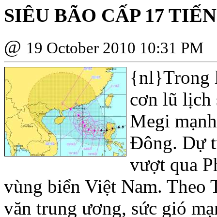
SIÊU BÃO CẤP 17 TIẾ
@
19 October 2010 10:31 PM
{nl}
Trong 
cơn lũ lịch
Megi mạnh 
Ðông. Dự tr
vượt qua Ph
vùng biển Việt Nam. Theo 
văn trung ương, sức gió mạ