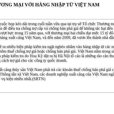
ƯƠNG MẠI VỚI HÀNG NHẬP TỪ VIỆT NAM
 cuộc họp kéo dài trong cuối tuần vừa qua tại trụ sở Tổ chức Thương
 đề điều tra chống trợ cấp và chống bán phá giá để không tác hại đến
ượt bực trong 15 năm qua, với thương mại hai chiều đạt mức 15 tỷ đô-
hàng xuất cảng Việt Nam, và đến năm 2009, đã vươn lên thành nhà đầu
ề ra nhiều biện pháp kiểm tra ngặt nghèo nhắm vào hàng nhập từ các n
hêm thuế chống trợ giá hoặc chống bán phá giá. Việt Nam nằm trong số 
n pháp kiểm tra do Hoa Kỳ đặt ra bị Hà Nội tố cáo là những rào cản th
 cách trợ giá cho các công ty quốc doanh.
 cảng thủy sản Việt Nam phải trả các khoản thuế chống bán phá giá c
 Thông tấn xã Việt Nam, các doanh nghiệp xuất cảng của Việt Nam ngà
ố vụ kiện nhiều nhất.(SBTN)