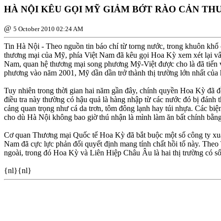
HÀ NỘI KÊU GỌI MỸ GIẢM BỚT RÀO CẢN TH
@
5 October 2010 02:24 AM
Tin Hà Nội - Theo nguồn tin báo chí từ torng nước, trong khuôn khổ
thương mại của Mỹ, phía Việt Nam đã kêu gọi Hoa Kỳ xem xét lại vấn
Nam, quan hệ thương mại song phương Mỹ-Việt được cho là đã tiến v
phương vào năm 2001, Mỹ dần dần trở thành thị trường lớn nhất của 
Tuy nhiên trong thời gian hai năm gần đây, chính quyền Hoa Kỳ đã đ
điều tra này thường có hậu quả là hàng nhập từ các nước đó bị đánh t
cảng quan trọng như cá da trơn, tôm đông lạnh hay túi nhựa. Các biệ
cho dù Hà Nội không bao giờ thú nhận là mình làm ăn bất chính bằng
Cơ quan Thương mại Quốc tế Hoa Kỳ đã bắt buộc một số công ty xuất
Nam đã cực lực phản đối quyết định mang tính chất hồi tố này. Theo
ngoài, trong đó Hoa Kỳ và Liên Hiệp Châu Âu là hai thị trường có s
{nl}{nl}