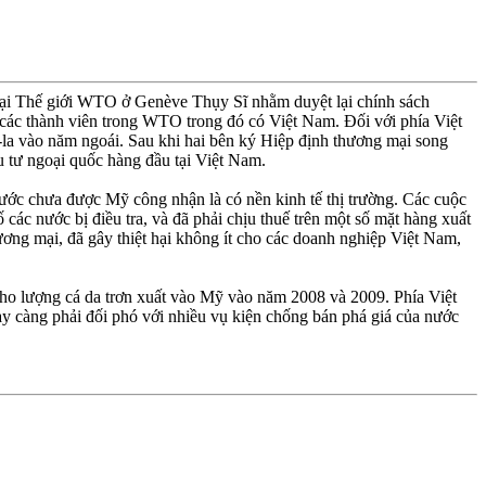
 mại Thế giới WTO ở Genève Thụy Sĩ nhằm duyệt lại chính sách
 các thành viên trong WTO trong đó có Việt Nam. Ðối với phía Việt
la vào năm ngoái. Sau khi hai bên ký Hiệp định thương mại song
 tư ngoại quốc hàng đầu tại Việt Nam.
ước chưa được Mỹ công nhận là có nền kinh tế thị trường. Các cuộc
các nước bị điều tra, và đã phải chịu thuế trên một số mặt hàng xuất
ương mại, đã gây thiệt hại không ít cho các doanh nghiệp Việt Nam,
ho lượng cá da trơn xuất vào Mỹ vào năm 2008 và 2009. Phía Việt
y càng phải đối phó với nhiều vụ kiện chống bán phá giá của nước