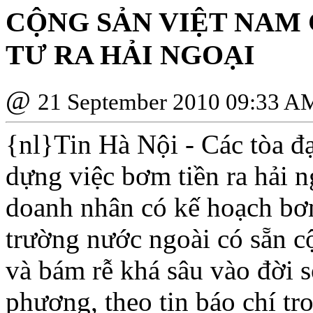
CỘNG SẢN VIỆT NAM 
TƯ RA HẢI NGOẠI
@
21 September 2010 09:33 A
{nl}Tin Hà Nội - Các tòa đ
dựng việc bơm tiền ra hải n
doanh nhân có kế hoạch bơm 
trường nước ngoài có sẵn 
và bám rễ khá sâu vào đời s
phương, theo tin báo chí tr