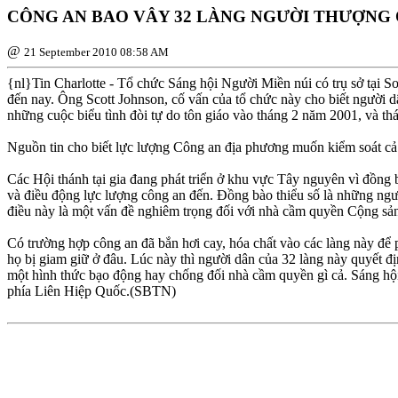
CÔNG AN BAO VÂY 32 LÀNG NGƯỜI THƯỢNG
@
21 September 2010 08:58 AM
{nl}Tin Charlotte - Tổ chức Sáng hội Người Miền núi có trụ sở tại 
đến nay. Ông Scott Johnson, cố vấn của tổ chức này cho biết người dâ
những cuộc biểu tình đòi tự do tôn giáo vào tháng 2 năm 2001, và t
Nguồn tin cho biết lực lượng Công an địa phương muốn kiểm soát cả 
Các Hội thánh tại gia đang phát triển ở khu vực Tây nguyên vì đồng
và điều động lực lượng công an đến. Ðồng bào thiểu số là những ngư
điều này là một vấn đề nghiêm trọng đối với nhà cầm quyền Cộng sản V
Có trường hợp công an đã bắn hơi cay, hóa chất vào các làng này để
họ bị giam giữ ở đâu. Lúc này thì người dân của 32 làng này quyết đ
một hình thức bạo động hay chống đối nhà cầm quyền gì cả. Sáng hộ
phía Liên Hiệp Quốc.(SBTN)