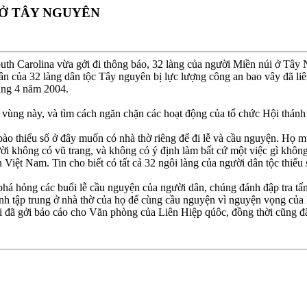
 Ở TÂY NGUYÊN
South Carolina vừa gởi đi thông báo, 32 làng của người Miền núi ở Tâ
n của 32 làng dân tộc Tây nguyên bị lực lượng công an bao vây đã liên 
háng 4 năm 2004.
vùng này, và tìm cách ngăn chặn các hoạt động của tổ chức Hội thánh t
 bào thiểu số ở đây muốn có nhà thờ riêng để đi lễ và cầu nguyện. Họ
ời không có vũ trang, và không có ý định làm bất cứ một việc gì khôn
iệt Nam. Tin cho biết có tất cả 32 ngôi làng của người dân tộc thiểu s
 phá hỏng các buổi lễ cầu nguyện của người dân, chúng đánh đập tra t
ịnh tập trung ở nhà thờ của họ để cùng cầu nguyện vì nguyện vọng của h
i đã gởi báo cáo cho Văn phòng của Liên Hiệp qúôc, đồng thời cũng đ