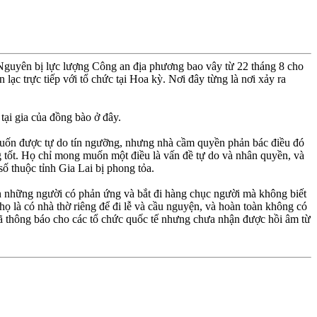
y Nguyên bị lực lượng Công an địa phương bao vây từ 22 tháng 8 cho
lạc trực tiếp với tổ chức tại Hoa kỳ. Nơi đây từng là nơi xảy ra
ại gia của đồng bào ở đây.
 muốn được tự do tín ngưỡng, nhưng nhà cầm quyền phản bác điều đó
g tốt. Họ chỉ mong muốn một điều là vấn đề tự do và nhân quyền, và
ố thuộc tỉnh Gia Lai bị phong tỏa.
ấn những người có phản ứng và bắt đi hàng chục người mà không biết
ọ là có nhà thờ riêng để đi lễ và cầu nguyện, và hoàn toàn không có
ã thông báo cho các tổ chức quốc tế nhưng chưa nhận được hồi âm từ