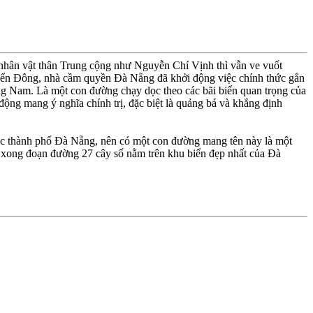
nhân vật thân Trung cộng như Nguyễn Chí Vịnh thì vẫn ve vuốt
Biển Ðông, nhà cầm quyền Ðà Nẵng đã khởi động việc chính thức gắn
ng Nam. Là một con đường chạy dọc theo các bãi biển quan trọng của
ng mang ý nghĩa chính trị, đặc biệt là quảng bá và khẳng định
ộc thành phố Ðà Nẵng, nên có một con đường mang tên này là một
à xong đoạn đường 27 cây số nằm trên khu biển đẹp nhất của Ðà