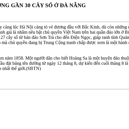
NG GẦN 30 CÂY SỐ Ở ÐÀ NẴNG
 càng lúc Hà Nội càng tỏ vẻ đương đầu với Bắc Kinh, dù còn những 
nh giá là nhằm nêu bật chủ quyền Việt Nam trên hai quần đảo lớn ở 
 27 cây số từ bán đảo Sơn Trà cho đến Ðiện Ngọc, giáp ranh tỉnh Quả
o mà chủ quyền đang bị Trung Cộng tranh chấp được xem là một hành độ
am năm 1858. Một người dân cho biết Hoàng Sa là một huyện đảo thu
ầu đặt bảng tên đường từ ngày 12 tháng 8, dự kiến đến cuối tháng 8 l
p nhất thế giới.(SBTN)