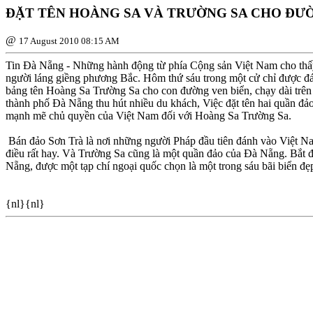
ÐẶT TÊN HOÀNG SA VÀ TRƯỜNG SA CHO ÐƯỜ
@
17 August 2010 08:15 AM
Tin Ðà Nẵng - Những hành động từ phía Cộng sản Việt Nam cho thấy
người láng giềng phương Bắc. Hôm thứ sáu trong một cử chỉ được đá
bảng tên Hoàng Sa Trường Sa cho con đường ven biển, chạy dài trên
thành phố Ðà Nẵng thu hút nhiều du khách, Việc đặt tên hai quần đả
mạnh mẽ chủ quyền của Việt Nam đối với Hoàng Sa Trường Sa.
Bán đảo Sơn Trà là nơi những người Pháp đầu tiên đánh vào Việt N
điều rất hay. Và Trường Sa cũng là một quần đảo của Ðà Nẵng. Bắt đ
Nẵng, được một tạp chí ngoại quốc chọn là một trong sáu bãi biển đẹ
{nl}{nl}