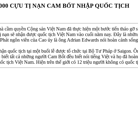
000 CỰU TỊ NẠN CAM BỐT NHẬP QUỐC TỊCH
cầm quyền Cộng sản Việt Nam đã thực hiện một bước tiến tháo gỡ sự bế
 nạn sẽ nhận được quốc tịch Việt Nam vào cuối năm nay. Ðây là những
Phát ngôn viên của Cao ủy là ông Adrian Edwards nói hoàn cảnh sống 
hận quốc tịch tại một buổi lễ được tổ chức tại Bộ Tư Pháp ở Saigon. Ô
iết tất cả những người Cam Bốt đều biết nói tiếng Việt và họ đã hoàn
ốc tịch Việt Nam. Hiện trên thế giới có 12 triệu người không có quốc