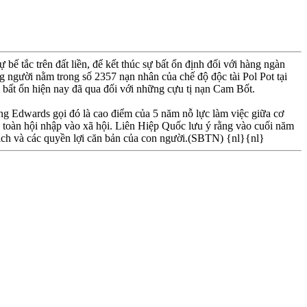
 tắc trên đất liền, để kết thúc sự bất ổn định đối với hàng ngàn
 người nằm trong số 2357 nạn nhân của chế độ độc tài Pol Pot tại
bất ổn hiện nay đã qua đối với những cựu tị nạn Cam Bốt.
ng Edwards gọi đó là cao điểm của 5 năm nỗ lực làm việc giữa cơ
 toàn hội nhập vào xã hội. Liên Hiệp Quốc lưu ý rằng vào cuối năm
 tịch và các quyền lợi căn bản của con người.(SBTN) {nl}{nl}