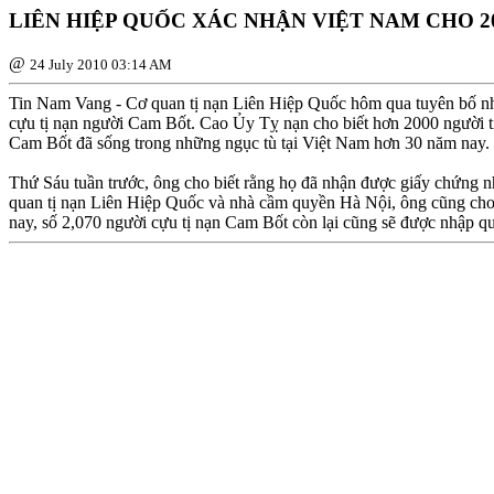
LIÊN HIỆP QUỐC XÁC NHẬN VIỆT NAM CHO 2
@
24 July 2010 03:14 AM
Tin Nam Vang - Cơ quan tị nạn Liên Hiệp Quốc hôm qua tuyên bố nhà 
cựu tị nạn người Cam Bốt. Cao Ủy Tỵ nạn cho biết hơn 2000 người tị
Cam Bốt đã sống trong những ngục tù tại Việt Nam hơn 30 năm nay. 
Thứ Sáu tuần trước, ông cho biết rằng họ đã nhận được giấy chứng n
quan tị nạn Liên Hiệp Quốc và nhà cầm quyền Hà Nội, ông cũng cho b
nay, số 2,070 người cựu tị nạn Cam Bốt còn lại cũng sẽ được nhập qu