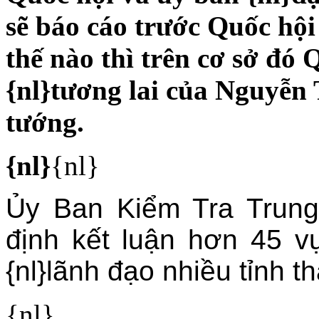
sẽ báo cáo trước Quốc hội
thế nào thì trên cơ sở đó 
{nl}tương lai của Nguyễn 
tướng.
{nl}
{nl}
Ủy Ban Kiểm Tra Trung
định kết luận hơn 45 v
{nl}lãnh đạo nhiều tỉnh t
{nl}