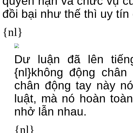
quyền hạn và chức vụ củ
đồi bại như thế thì uy tí
{nl}
Dư luận đã lên tiến
{nl}không động chân
chân động tay này nó
luật, mà nó hoàn toà
nhở lẫn nhau.
{nl}