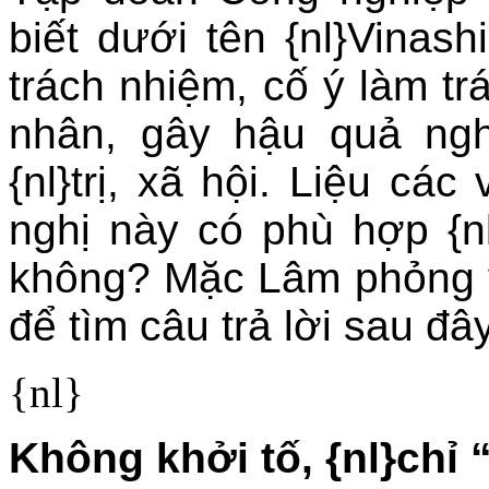
biết dưới tên {nl}Vinash
trách nhiệm, cố ý làm trá
nhân, gây hậu quả ngh
{nl}trị, xã hội. Liệu cá
nghị này có phù hợp {n
không? Mặc Lâm phỏng v
để tìm câu trả lời sau đây
{nl}
Không khởi tố, {nl}chỉ