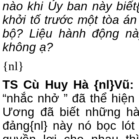
nào khi Ủy ban này biết
khởi tố trước một tòa án
bộ? Liệu hành động nà
không ạ?
{nl}
TS Cù Huy Hà {nl}Vũ:
“nhắc nhở ” đã thể hiện
Ương đã biết những hà
đảng{nl} này nó bọc ló