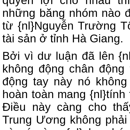
quyền lợi cho nhau th
những băng nhóm nào đó
từ {nl}Nguyễn Trường T
tài sản ở tỉnh Hà Giang.
Bởi vì dư luận đã lên {n
không động chân động t
động tay này nó không
hoàn toàn mang {nl}tính
Ðiều này càng cho thấ
Trung Ương không phải 