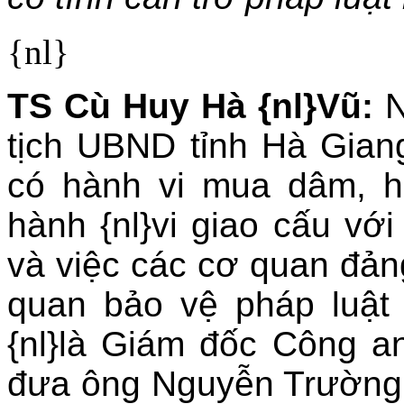
{nl}
TS Cù Huy Hà {nl}Vũ:
N
tịch UBND tỉnh Hà Gian
có hành vi mua dâm, 
hành {nl}vi giao cấu với
và việc các cơ quan đản
quan bảo vệ pháp luật
{nl}là Giám đốc Công a
đưa ông Nguyễn Trường 