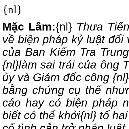
{nl}
Mặc Lâm:
{nl}
Thưa Tiến
về biện pháp kỷ luật đối
của Ban Kiểm Tra Trung
{nl}làm sai trái của ông 
ủy và Giám đốc công {nl}
bằng chứng cụ thể nhưn
cáo hay có biện pháp n
biết có thể khởi{nl} tố ha
cố tình cản trở pháp luật