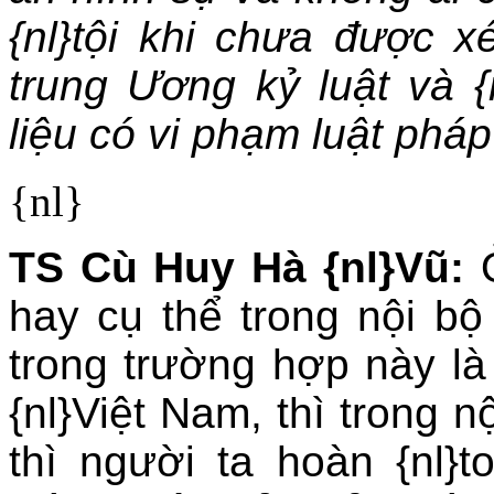
{nl}tội khi chưa được 
trung Ương kỷ luật và {
liệu có vi phạm luật phá
{nl}
TS Cù Huy Hà {nl}Vũ:
Ở
hay cụ thể trong nội bộ
trong trường hợp này l
{nl}Việt Nam, thì trong 
thì người ta hoàn {nl}