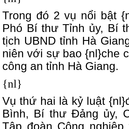
Trong đó 2 vụ nổi bật {
Phó Bí thư Tỉnh ủy, Bí 
tịch UBND tỉnh Hà Giang
niên với sự bao {nl}che 
công an tỉnh Hà Giang.
{nl}
Vụ thứ hai là kỷ luật {n
Bình, Bí thư Ðảng ủy, C
Tập đoàn Công nghiệp 