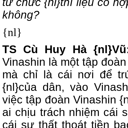
từ chức {nl}thì liệu có 
không?
{nl}
TS Cù Huy Hà {nl}Vũ
Vinashin là một tập đoàn 
mà chỉ là cái nơi để tr
{nl}của dân, vào Vinash
việc tập đoàn Vinashin {n
ai chịu trách nhiệm cái s
cái sự thất thoát tiền 