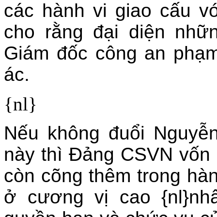
các hành vi giao cấu với 
cho rằng đại diện nhữ
Giám đốc công an phạm {
ác.
{nl}
Nếu không đuổi Nguyễn
này thì Ðảng CSVN vốn đã
còn cõng thêm trong hà
ở cương vị cao {nl}nh