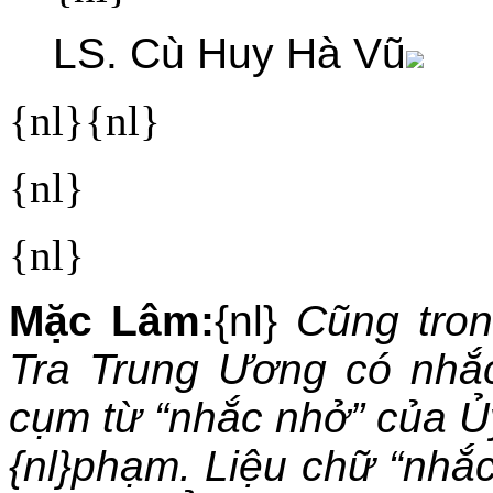
LS. Cù Huy Hà Vũ
{nl}{nl}
{nl}
{nl}
Mặc Lâm:
{nl}
Cũng tro
Tra Trung Ương có nhắc 
cụm từ “nhắc nhở” của Ủy
{nl}phạm. Liệu chữ “nhắ