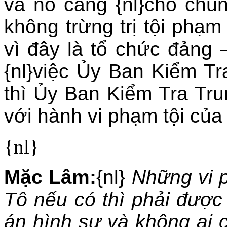
và nó càng {nl}cho chú
không trừng trị tội phạm
vì đây là tổ chức đảng –
{nl}việc Ủy Ban Kiểm T
thì Ủy Ban Kiểm Tra Tru
với hành vi phạm tội củ
{nl}
Mặc Lâm:
{nl}
Những vi 
Tô nếu có thì phải được
án hình sự và không ai 