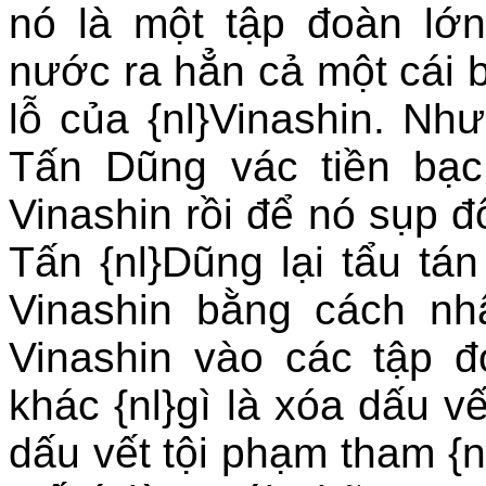
nó là một tập đoàn lớn
nước ra hẳn cả một cái b
lỗ của {nl}Vinashin. N
Tấn Dũng vác tiền bạc
Vinashin rồi để nó sụp 
Tấn {nl}Dũng lại tẩu tá
Vinashin bằng cách nhậ
Vinashin vào các tập 
khác {nl}gì là xóa dấu vế
dấu vết tội phạm tham {n