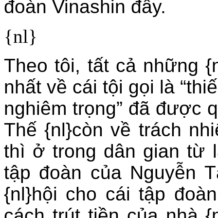
đoàn Vinashin đấy.
{nl}
Theo tôi, tất cả những {n
nhất về cái tội gọi là “th
nghiêm trọng” đã được qu
Thế {nl}còn về trách n
thì ở trong dân gian từ l
tập đoàn của Nguyễn 
{nl}hội cho cái tập đo
cách trút tiền của nhà 