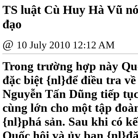
TS luật Cù Huy Hà Vũ nói
đạo
@
10 July 2010 12:12 AM
Trong trường hợp này Quố
đặc biệt {nl}để điều tra v
Nguyễn Tấn Dũng tiếp tục
cùng lớn cho một tập đoàn
{nl}phá sản. Sau khi có kế
Quốc hội và ủy ban {nl}đặ