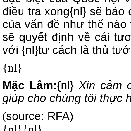
điều tra xong{nl} sẽ báo
của vấn đề như thế nào t
sẽ quyết định về cái t
với {nl}tư cách là thủ tư
{nl}
Mặc Lâm:
{nl}
Xin cảm 
giúp cho chúng tôi thực 
(
source: RFA)
{nl}{nl}