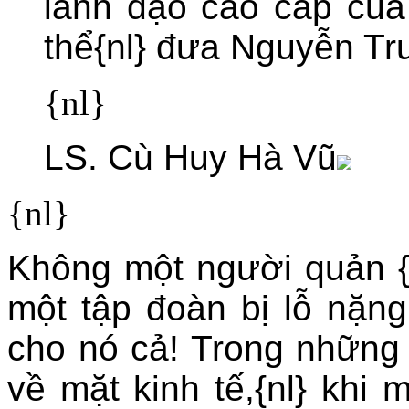
lãnh đạo cao cấp của
thể{nl} đưa Nguyễn Tr
{nl}
LS. Cù Huy Hà Vũ
{nl}
Không một người quản {n
một tập đoàn bị lỗ nặng 
cho nó cả! Trong những 
về mặt kinh tế,{nl} khi