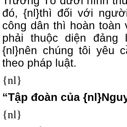
Trường Tô dưới hình thứ
đó, {nl}thì đối với ngư
công dân thì hoàn toàn 
phải thuộc diện đảng 
{nl}nên chúng tôi yêu
theo pháp luật.
{nl}
“Tập đoàn của {nl}Ngu
{nl}