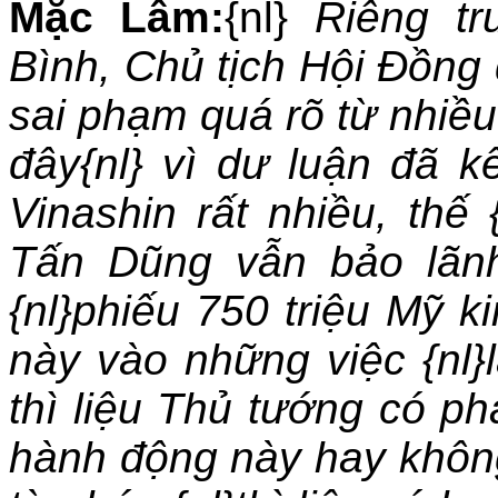
Mặc Lâm:
{nl}
Riêng t
Bình, Chủ tịch Hội Ðồng 
sai phạm quá rõ từ nhiề
đây{nl} vì dư luận đã k
Vinashin rất nhiều, th
Tấn Dũng vẫn bảo lãnh
{nl}phiếu 750 triệu Mỹ k
này vào những việc {nl
thì liệu Thủ tướng có phả
hành động này hay khôn