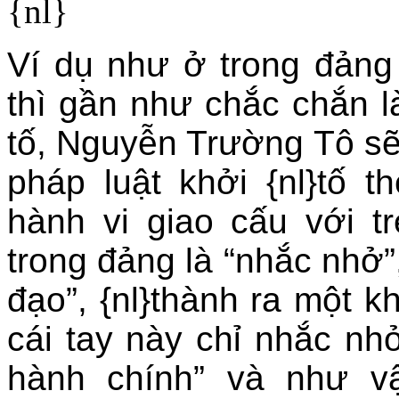
{nl}
Ví dụ như ở trong đảng {
thì gần như chắc chắn là
tố, Nguyễn Trường Tô sẽ
pháp luật khởi {nl}tố 
hành vi giao cấu với tr
trong đảng là “nhắc nhở”,
đạo”, {nl}thành ra một k
cái tay này chỉ nhắc nhở
hành chính” và như v