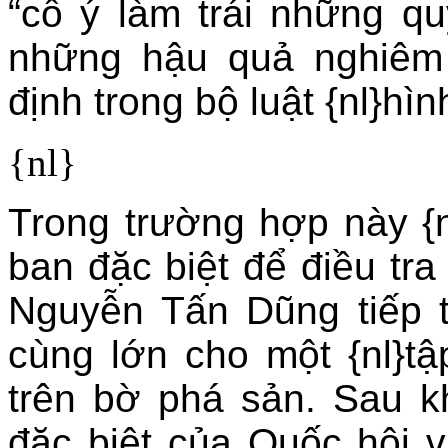
“cố ý làm trái những q
những hậu quả nghiêm 
định trong bộ luật {nl}hìn
{nl}
Trong trường hợp này {n
ban đặc biệt để điều tra
Nguyễn Tấn Dũng tiếp 
cùng lớn cho một {nl}tậ
trên bờ phá sản. Sau kh
đặc biệt của Quốc hội v