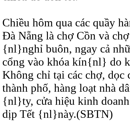
Chiều hôm qua các quầy hàn
Ðà Nẵng là chợ Cồn và chợ
{nl}nghỉ buôn, ngay cả nhữ
cổng vào khóa kín{nl} do 
Không chỉ tại các chợ, dọc
thành phố, hàng loạt nhà d
{nl}ty, cửa hiệu kinh doan
dịp Tết {nl}này.(SBTN)