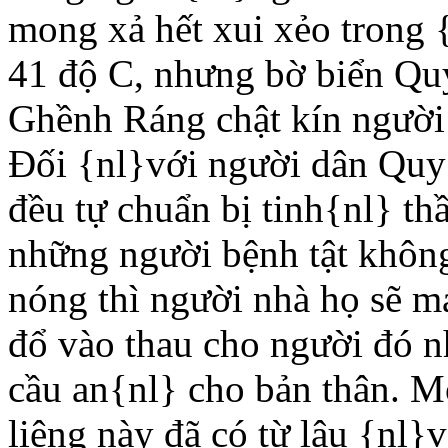
mong xả hết xui xẻo trong 
41 độ C, nhưng bờ biển Qu
Ghềnh Ráng chật kín người 
Ðối {nl}với người dân Quy N
đều tự chuẩn bị tinh{nl} thầ
những người bệnh tật không
nóng thì người nhà họ sẽ m
đổ vào thau cho người đó nh
cầu an{nl} cho bản thân. Mộ
liêng này đã có từ lâu {nl}v