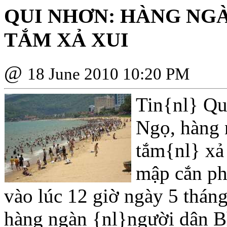
QUI NHƠN: HÀNG NGÀ
TẮM XẢ XUI
@
18 June 2010 10:20 PM
Tin{nl} Qu
Ngọ, hàng 
tắm{nl} xả 
mập cắn phả
vào lúc 12 giờ ngày 5 thán
hàng ngàn {nl}người dân Bì