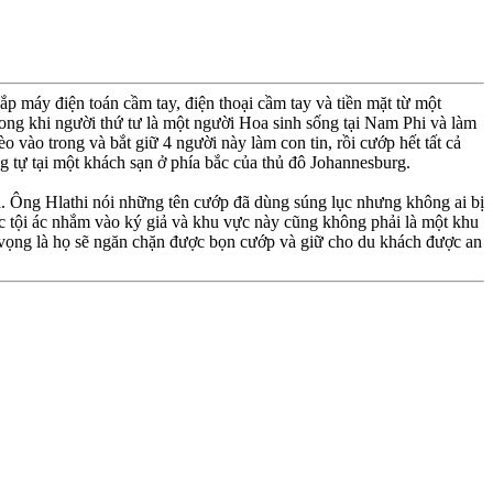
p máy điện toán cầm tay, điện thoại cầm tay và tiền mặt từ một
rong khi người thứ tư là một người Hoa sinh sống tại Nam Phi và làm
 vào trong và bắt giữ 4 người này làm con tin, rồi cướp hết tất cả
g tự tại một khách sạn ở phía bắc của thủ đô Johannesburg.
ua. Ông Hlathi nói những tên cướp đã dùng súng lục nhưng không ai bị
ức tội ác nhắm vào ký giả và khu vực này cũng không phải là một khu
 hy vọng là họ sẽ ngăn chặn được bọn cướp và giữ cho du khách được an