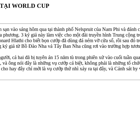
 TẠI WORLD CUP
 sạn vào sáng hôm qua tại thành phố Nelspruit của Nam Phi và đánh cắ
địa phương. 3 ký giả này làm việc cho một đài truyền hình Trung cộng t
rd Hlathi cho biết bọn cướp đã dùng đá ném vỡ cửa sổ, rồi sau đó trèo
ững ký giả từ Bồ Ðào Nha vả Tây Ban Nha cũng rơi vào trường hợp tươn
gười, cả hai đã bị tuyên án 15 năm tù trong phiên xử vào cuối tuần q
n, và ông nói đây là những vụ cướp cá biệt, không phải là những tổ ch
ng cho hay đây chỉ mới là vụ cướp thứ nhì xảy ra tại đây, và Cảnh sát