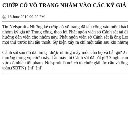
CƯỚP CÓ VÕ TRANG NHẮM VÀO CÁC KÝ GIẢ
@
18 June 2010 09:20 PM
Tin Nelspruit - Những kẻ cướp có võ trang đã tấn công vào một khách
nhóm ký giả từ Trung cộng, theo lời Phát ngôn viên sở Cảnh sát tại 
hướng dẫn viên cho nhóm này. Phát ngôn viên sở Cảnh sát là ông Leona
mọi thứ trước khi tẩu thoát. Sự kiện xảy ra chỉ một tuần sau khi nh
Cảnh sát sau đó đã tìm lại được những máy móc của họ và bắt giữ 2 n
thương trong vụ cướp này. Lần này thì Cảnh sát đã bắt giữ 3 nghi ca
vực có nhiều tội phạm. Nelspruit là nơi có tổ chức giải túc cầu và ô
toàn.(SBTN) {nl}{nl}