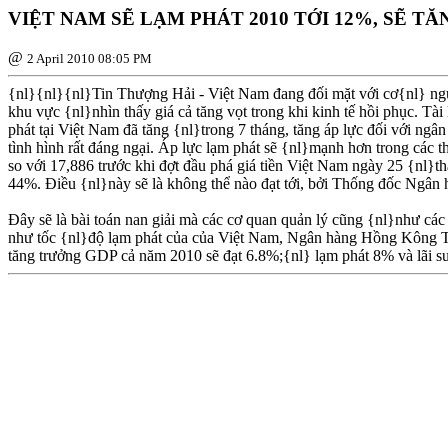
VIỆT NAM SẼ LẠM PHÁT 2010 TỚI 12%, SẼ TĂ
@
2 April 2010 08:05 PM
{nl}{nl}{nl}Tin Thượng Hải - Việt Nam đang đối mặt với cơ{nl} ngu
khu vực {nl}nhìn thấy giá cả tăng vọt trong khi kinh tế hồi phục. Tà
phát tại Việt Nam đã tăng {nl}trong 7 tháng, tăng áp lực đối với ngâ
tình hình rất đáng ngại. Áp lực lạm phát sẽ {nl}mạnh hơn trong các 
so với 17,886 trước khi đợt đầu phá giá tiền Việt Nam ngày 25 {nl}t
44%. Ðiều {nl}này sẽ là không thể nào đạt tới, bởi Thống đốc Ngân
Ðây sẽ là bài toán nan giải mà các cơ quan quản lý cũng {nl}như cá
như tốc {nl}độ lạm phát của của Việt Nam, Ngân hàng Hồng Kông Th
tăng trưởng GDP cả năm 2010 sẽ đạt 6.8%;{nl} lạm phát 8% và lãi s