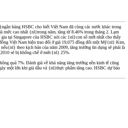
nl}ngân hàng HSBC cho biết Việt Nam đã cùng các nước khác trong
à là mức cao nhất {nl}trong năm, tăng từ 8.46% trong tháng 2. Lạm
tế gia tại Singapore của HSBC nói các {nl}con số mới nhất cho thấy
ền đồng Việt Nam hiện trao đổi ở giá 19,075 đồng đổi một Mỹ{nl} Kim,
nếu{nl} theo kịch bản của năm 2009, tăng trưởng tín dụng sẽ phải là
m 2010 sẽ bị khống chế ở mức{nl} 25%.
không quá 7%. Ðánh giá về khả năng tăng trưởng nền kinh tế cũng
gày một lớn khi giá dầu và {nl}thực phẩm tăng cao. HSBC dự báo