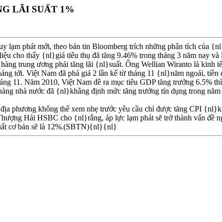
NG LÃI SUẤT 1%
y lạm phát mới, theo bản tin Bloomberg trích những phân tích của {
i liệu cho thấy {nl}giá tiêu thụ đã tăng 9.46% trong tháng 3 năm nay v
n hàng trung ương phải tăng lãi {nl}suất. Ông Wellian Wiranto là kinh 
tháng tới. Việt Nam đã phá giá 2 lần kể từ tháng 11 {nl}năm ngoái, ti
háng 11. Năm 2010, Việt Nam đề ra mục tiêu GDP tăng trưởng 6.5% thì 
 hàng nhà nước đã {nl}khẳng định mức tăng trưởng tín dụng trong nă
c địa phương không thể xem nhẹ trước yêu cầu chỉ được tăng CPI {nl}
ượng Hải HSBC cho {nl}rằng, áp lực lạm phát sẽ trở thành vấn đề n
uất cơ bản sẽ là 12%.(SBTN){nl}{nl}