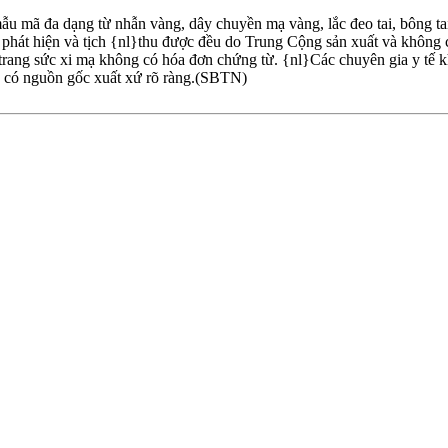
u mã đa dạng từ nhẫn vàng, dây chuyền mạ vàng, lắc đeo tai, bông tai
phát hiện và tịch {nl}thu được đều do Trung Cộng sản xuất và không có
rang sức xi mạ không có hóa đơn chứng từ. {nl}Các chuyên gia y tế k
ng có nguồn gốc xuất xứ rõ ràng.(SBTN)