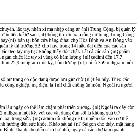
chuyền, lắc tay, nhẫn xi mạ nhập cảng từ {nl}Trung Cộng, bị quản lý
c đầu tiên kể từ sau {nl}thông tin xôn xao rằng nữ trang Trung Cộng
ang bày{nl} bán tại bốn cửa hàng ở hai chợ Hòa Bình và An Ðông vào
uản lý thị trường 5B cho hay, trong 14 mẫu đại diện của các sản
 lắc đeo tay mạ bạc không thấy độc chất. Tất cả các sản {nl}phẩm
g ngàn chiếc lắc tay xi vàng có hàm lượng {nl}cadimi đến 17.7
dimi 25,9 miligram một ký, hàm lượng {nl}chì là 359 miligram mỗi
 số nữ trang có độc đang được lưu giữ chờ {nl}tiêu hủy. Theo các
àu công nghiệp, mạ điện, là {nl}chất chống ăn mòn. Ngoài ra người
iễm lâu ngày có thể làm chậm phát triển xương. {nl}Ngoài ra đây còn
2 miligram một ký, với các vật dụng đun sôi là không quá 0.7
loại trang sức, {nl}cadimi dù không dễ bị nhiễm độc vào cơ thể
ảnh hưởng đến sức khỏe. Khảo sát tại {nl}Saigon cho thấy, mặt hàng
ận Bình Thạnh cho đến các chợ nhỏ, ngay cả các chợ tạm quanh