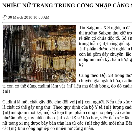
NHIỀU NỮ TRANG TRUNG CỘNG NHẬP CẢNG 
@
30 March 2010 10:00 AM
Tin Saigon - Xét nghiệm đã 
thị trường Saigon thu giữ t
rẻ tiền có chứa độc tố. Số 
trung tuần {nl}tháng giêng.
{nl}phẩm được xét nghiệm bở
còn lại gồm dây chuyền, lắc
miligram mỗi ký, hàm lượng
ký.
Cũng theo Ðội 5B trong thời
chuyên gia ngành hóa, cadim
ta còn có thể dùng cadimi làm vật {nl}liệu mạ đánh bóng, do đó cad
{nl}
Cadimi là một chất gây độc cho đối với{nl} con người. Nếu tiếp xúc 
là chất có thể gây ung thư. Theo quy định của bộ Y tế,{nl} lượng ca
{nl}miligram một ký; một số loại thực phẩm cũng cho phép có cadimi
như ăn uống, tuy nhiên theo {nl}các kỹ sư hóa học, việc tiếp xúc l
nữ trang xi mạ được bày bán tràn lan từ các {nl}chợ đầu mối như 
các{nl} khu công nghiệp có nhiều nữ công nhân.