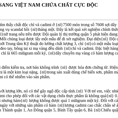
SANG VIỆT NAM CHỨA CHẤT CỰC ÐỘC
tìm thấy chất độc chì và cadimi ở {nl}7500 món trong số 7608 sợi dây 
rong vụ scandal hồi {nl}tháng một. Ðây là kết quả xét nghiệm chính thứ
{nl}nữ trang nêu trên được Ðội quản lý thị trường quận 5 phát hiện đ
 Mỗi chủng loại được lấy một mẫu để đi xét nghiệm. Ðại diện{nl} Ðội q
i Trung tâm Kỹ thuật đo lường chất lượng 3, chỉ {nl}có một mẫu loại
 đeo tay, bông tai xi mạ vàng đều dính {nl}chì và cadimi. Ðặc biệt hàn
 chì là 665 miligram mỗi ký, {nl}dây chuyền mạ vàng có hàm lượng ca
 điểm kiểm tra, nơi bán không trình {nl} được hóa đơn chứng từ. Hiện
i là một kim loại nặng, {nl}trong sản xuất dùng chế biến sơn, phẩm m
imi có thể nhiễm vào sản phẩm.
với lượng lớn, nó có thể gây ngộ độc cấp tính.{nl} Với trẻ em, việc nh
dimi cho phép đối với các vật dụng chứa thực phẩm là không quá{nl} 0.
 nhưng hàm{nl} lượng không được quá 1 miligram một ký. Ðối với các 
âu ngày với những sản phẩm có hàm {nl}lượng cadimi cao chắc chắn sẽ 
Bến Thành quận 1, An Ðông quận 5, Bình Tây quận 6, Bà {nl}Chiểu qu