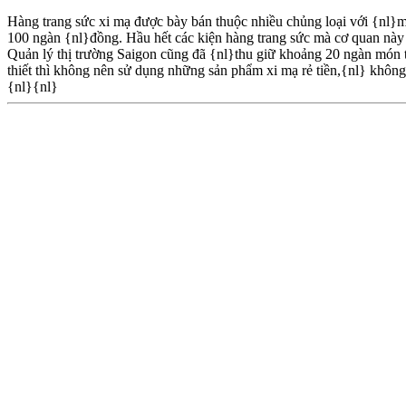
Hàng trang sức xi mạ được bày bán thuộc nhiều chủng loại với {nl}mẫ
100 ngàn {nl}đồng. Hầu hết các kiện hàng trang sức mà cơ quan này 
Quản lý thị trường Saigon cũng đã {nl}thu giữ khoảng 20 ngàn món t
thiết thì không nên sử dụng những sản phẩm xi mạ rẻ tiền,{nl} khô
{nl}{nl}