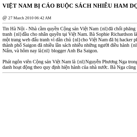
VIỆT NAM BỊ CÁO BUỘC SÁCH NHIỄU HAM DỌ
@
27 March 2010 06:42 AM
Tin Hà Nội - Nhà cầm quyền Cộng sản Việt Nam {nl}đã chối phăng v
tranh {nl}đầu cho nhân quyền tại Việt Nam. Bà Sophie Richardson 
một trang web đấu tranh vì dân chủ {nl}cho Việt Nam đã bị hacker p
thành phố Saigon đã nhiều lần sách nhiễu những người điều hành {nl
Nấm, và hôm nay là{nl} blogger Anh Ba Saigon.
Phát ngôn viên Cộng sản Việt Nam là {nl}Nguyễn Phương Nga trong 
danh hoạt động theo quy định hiện hành của nhà nước. Bà Nga cũng n