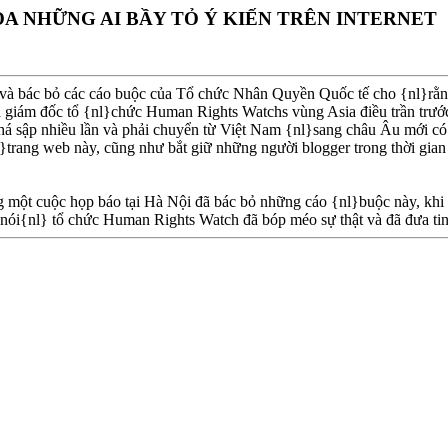
A NHỮNG AI BẦY TỎ Ý KIẾN TRÊN INTERNET
à bác bỏ các cáo buộc của Tổ chức Nhân Quyền Quốc tế cho {nl}rằng
là giám đốc tổ {nl}chức Human Rights Watchs vùng Asia điều trần tr
há sập nhiều lần và phải chuyển từ Việt Nam {nl}sang châu Âu mới có 
}trang web này, cũng như bắt giữ những người blogger trong thời gia
một cuộc họp báo tại Hà Nội đã bác bỏ những cáo {nl}buộc này, khi 
ói{nl} tổ chức Human Rights Watch đã bóp méo sự thật và đã đưa tin 