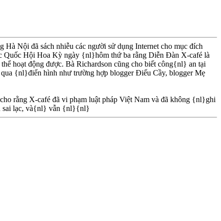
 Hà Nội đã sách nhiễu các người sử dụng Internet cho mục đích
ước Quốc Hội Hoa Kỳ ngày {nl}hôm thứ ba rằng Diễn Ðàn X-café là
thể hoạt động được. Bà Richardson cũng cho biết công{nl} an tại
n qua {nl}điển hình như trường hợp blogger Ðiếu Cầy, blogger Mẹ
cho rằng X-café đã vi phạm luật pháp Việt Nam và đã không {nl}ghi
sai lạc, và{nl} vẫn {nl}{nl}