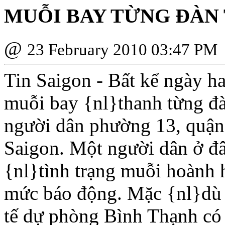
MUỖI BAY TỪNG ÐÀN
@
23 February 2010 03:47 PM
Tin Saigon - Bất kể ngày h
muỗi bay {nl}thanh từng đ
người dân phường 13, quận
Saigon. Một người dân ở đâ
{nl}tình trạng muỗi hoành 
mức báo động. Mặc {nl}dù 
tế dự phòng Bình Thạnh có 