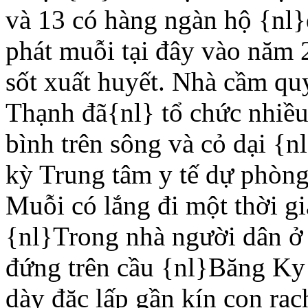
và 13 có hàng ngàn hộ {nl}
phát muỗi tại đây vào năm 
sốt xuất huyết. Nhà cầm qu
Thạnh đã{nl} tổ chức nhiều 
bình trên sông và cỏ dại {n
kỳ Trung tâm y tế dự phòng
Muỗi có lắng đi một thời gi
{nl}Trong nhà người dân ở 
đứng trên cầu {nl}Băng Ky 
dày đặc lấp gần kín con rạ