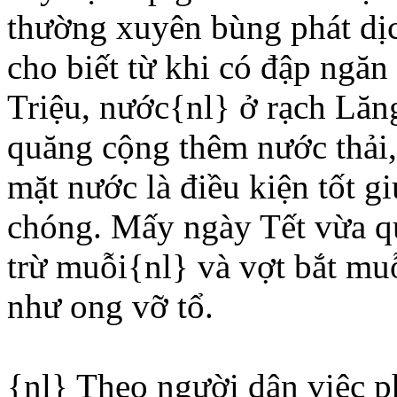
thường xuyên bùng phát dị
cho biết từ khi có đập ngăn
Triệu, nước{nl} ở rạch Lăng
quăng cộng thêm nước thải, 
mặt nước là điều kiện tốt g
chóng. Mấy ngày Tết vừa qu
trừ muỗi{nl} và vợt bắt mu
như ong vỡ tổ.
{nl} Theo người dân việc ph