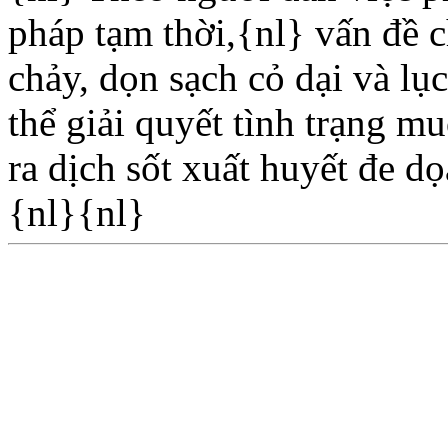
pháp tạm thời,{nl} vấn đề 
chảy, dọn sạch cỏ dại và lụ
thể giải quyết tình trạng m
ra dịch sốt xuất huyết đe 
{nl}{nl}