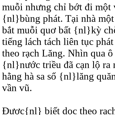
muỗi nhưng chỉ bớt đi một v
{nl}bùng phát. Tại nhà một
bắt muỗi quơ bất {nl}kỳ ch
tiếng lách tách liên tục ph
theo rạch Lăng. Nhìn qua ô 
{nl}nước triều đã cạn lộ ra
hằng hà sa số {nl}lăng quă
vần vũ.
Ðược{nl} biết dọc theo rạ