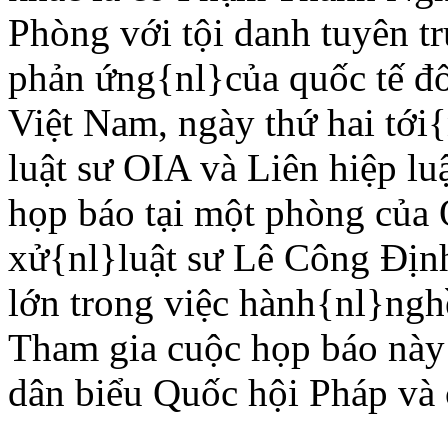
Phòng với tội danh tuyên 
phản ứng{nl}của quốc tế đố
Việt Nam, ngày thứ hai tới{
luật sư OIA và Liên hiệp lu
họp báo tại một phòng của 
xử{nl}luật sư Lê Công Ðịn
lớn trong việc hành{nl}nghề
Tham gia cuộc họp báo này
dân biểu Quốc hội Pháp và c