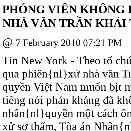
PHÓNG VIÊN KHÔNG B
NHÀ VĂN TRẦN KHẢI
@
7 February 2010 07:21 PM
Tin New York - Theo tổ ch
qua phiên{nl}xử nhà văn T
quyền Việt Nam muốn bịt m
tiếng nói phản kháng đã k
nhân{nl}quyền một cách ôn
xử sơ thẩm, Tòa án Nhân{n