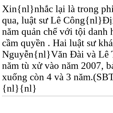
Xin{nl}nhắc lại là trong p
qua, luật sư Lê Công{nl}Ðịn
năm quản chế với tội danh 
cầm quyền . Hai luật sư kh
Nguyễn{nl}Văn Ðài và Lê T
năm tù xử vào năm 2007, b
xuống còn 4 và 3 năm.(SB
{nl}{nl}