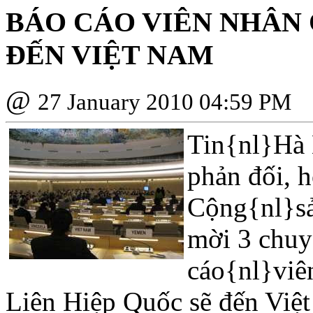
BÁO CÁO VIÊN NHÂN 
ÐẾN VIỆT NAM
@
27 January 2010 04:59 PM
Tin{nl}Hà N
phản đối, 
Cộng{nl}sả
mời 3 chuy
cáo{nl}viê
Liên Hiệp Quốc sẽ đến Việ