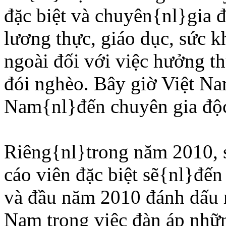
đặc biệt và chuyên{nl}gia 
lương thực, giáo dục, sức 
ngoài đối với việc hưởng t
đói nghèo. Bây giờ Việt Na
Nam{nl}đến chuyên gia độc 
Riêng{nl}trong năm 2010, s
cáo viên đặc biệt sẽ{nl}đế
và đầu năm 2010 đánh dấu 
Nam trong việc đàn áp nhữ