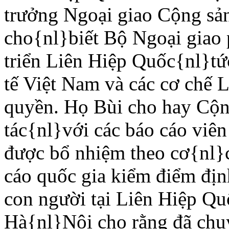
trưởng Ngoại giao Cộng sả
cho{nl}biết Bộ Ngoại giao 
triển Liên Hiệp Quốc{nl}tứ
tế Việt Nam và các cơ chế 
quyền. Họ Bùi cho hay Cộn
tác{nl}với các báo cáo viên
được bổ nhiệm theo cơ{nl}c
cáo quốc gia kiểm điểm địn
con người tại Liên Hiệp Qu
Hà{nl}Nội cho rằng đã chuy