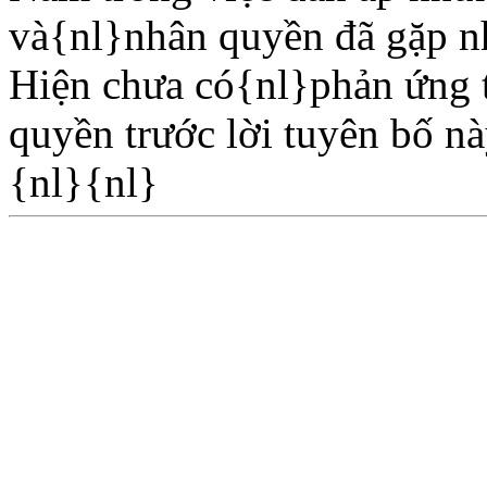
và{nl}nhân quyền đã gặp nhi
Hiện chưa có{nl}phản ứng t
quyền trước lời tuyên bố 
{nl}{nl}