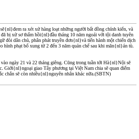
sẽ{nl}đem ra xét xử hàng loạt những người bất đồng chính kiến, và
 đã bị xử sơ thẩm hồi{nl}đầu tháng 10 năm ngoái với tội danh tuyên
ữ đòi dân chủ, phân phát truyền đơn{nl}và tiến hành một chiến dịch
eo hình phạt bổ xung từ 2 đến 3 năm quản chế sau khi mãn{nl}án tù.
vào ngày 21 và 22 tháng giêng. Cũng trong tuần tới Hà{nl}Nội sẽ
. Giới{nl}ngoại giao Tây phương tại Việt Nam chia sẽ quan điểm
 chắc chắn sẽ còn nhiều{nl}nguyên nhân khác nữa.(SBTN)