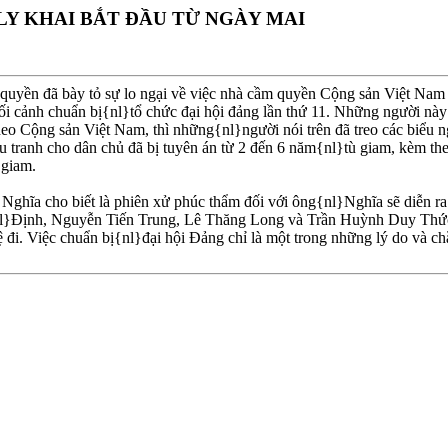
 LY KHAI BẮT ÐẦU TỪ NGÀY MAI
quyền đã bày tỏ sự lo ngại về việc nhà cầm quyền Cộng sản Việt Nam 
bối cảnh chuẩn bị{nl}tổ chức đại hội đảng lần thứ 11. Những người này
o Cộng sản Việt Nam, thì những{nl}người nói trên đã treo các biểu ng
u tranh cho dân chủ đã bị tuyên án từ 2 đến 6 năm{nl}tù giam, kèm th
}giam.
hĩa cho biết là phiên xử phúc thẩm đối với ông{nl}Nghĩa sẽ diễn ra 
{nl}Ðịnh, Nguyễn Tiến Trung, Lê Thăng Long và Trần Huỳnh Duy Thức
tệ đi. Việc chuẩn bị{nl}đại hội Ðảng chỉ là một trong những lý do và