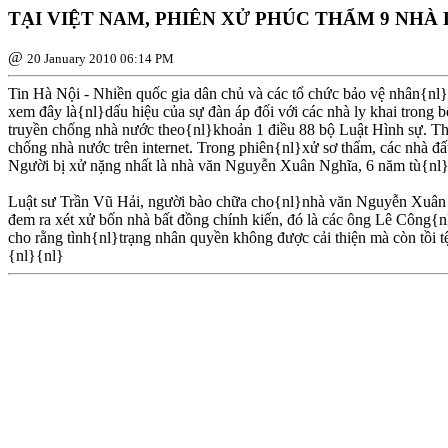
TẠI VIỆT NAM, PHIÊN XỬ PHÚC THẨM 9 NHÀ
@
20 January 2010 06:14 PM
Tin Hà Nội - Nhiền quốc gia dân chủ và các tổ chức bảo vệ nhân{nl}
xem đây là{nl}dấu hiệu của sự đàn áp đối với các nhà ly khai trong 
truyền chống nhà nước theo{nl}khoản 1 điều 88 bộ Luật Hình sự. The
chống nhà nước trên internet. Trong phiên{nl}xử sơ thẩm, các nhà đấ
Người bị xử nặng nhất là nhà văn Nguyễn Xuân Nghĩa, 6 năm tù{nl
Luật sư Trần Vũ Hải, người bào chữa cho{nl}nhà văn Nguyễn Xuân Ng
đem ra xét xử bốn nhà bất đồng chính kiến, đó là các ông Lê Công
cho rằng tình{nl}trạng nhân quyền không được cải thiện mà còn tồi 
{nl}{nl}