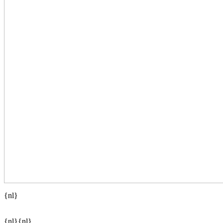
{nl}
{nl}{nl}