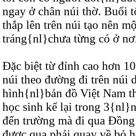
ngay ở chân núi thờ. Buổi 
thắp lên trên núi tạo nên 
tráng{nl}chưa từng có ở nơi
Ðặc biệt từ đỉnh cao hơn 1
núi theo đường đi trên núi
hình{nl}bản đồ Việt Nam th
học sinh kể lại trong 3{nl}
đến trường mà đi qua Ðồng
được qua phải quay về bỏ h