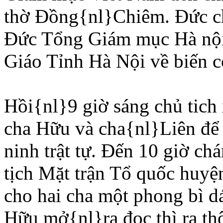
thờ Ðồng{nl}Chiêm. Ðức ch
Ðức Tổng Giám mục Hà nội
Giáo Tỉnh Hà Nội về biến 
Hồi{nl}9 giờ sáng chủ tich 
cha Hữu và cha{nl}Liên để 
ninh trật tự. Ðến 10 giờ c
tịch Mặt trận Tổ quốc huyệ
cho hai cha một phong bì 
Hữu mở{nl}ra đọc thì ra th