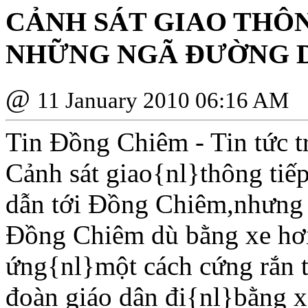
CẢNH SÁT GIAO THÔN
NHỮNG NGÃ ÐƯỜNG D
@
11 January 2010 06:16 AM
Tin Ðồng Chiêm - Tin tức t
Cảnh sát giao{nl}thông tiế
dẫn tới Ðồng Chiêm,nhưng
Ðồng Chiêm dù bằng xe hơ
ứng{nl}một cách cứng rắn th
đoàn giáo dân đi{nl}bằng x