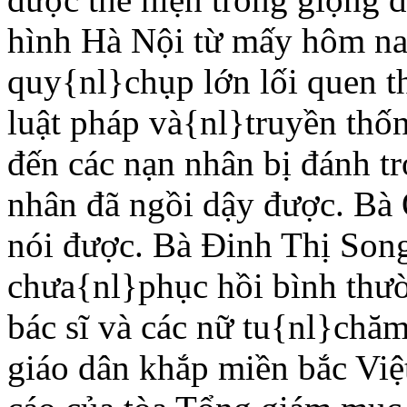
hình Hà Nội từ mấy hôm nay
quy{nl}chụp lớn lối quen thu
luật pháp và{nl}truyền thố
đến các nạn nhân bị đánh t
nhân đã ngồi dậy được. Bà
nói được. Bà Ðinh Thị Song
chưa{nl}phục hồi bình thườ
bác sĩ và các nữ tu{nl}chăm
giáo dân khắp miền bắc Vi