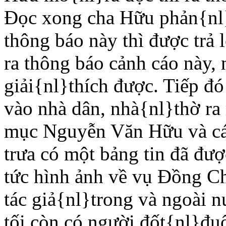
Ðọc xong cha Hữu phản{nl}
thông báo này thì được trả
ra thông báo cảnh cáo này,
giải{nl}thích được. Tiếp đó
vào nhà dân, nhà{nl}thờ ra
mục Nguyễn Văn Hữu và các
trưa có một bảng tin đã đượ
tức hình ảnh về vụ Ðồng Ch
tác giả{nl}trong và ngoài 
tối còn có người đốt{nl}đuố