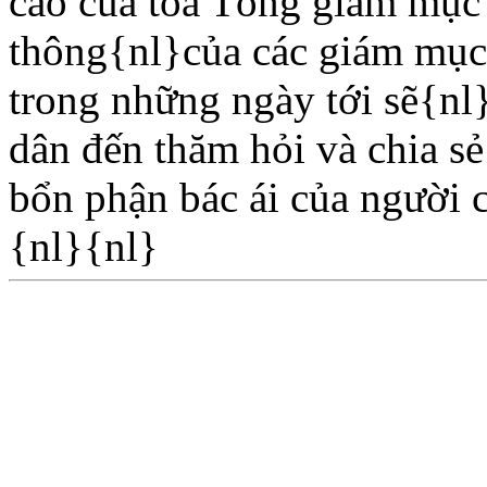
cáo của tòa Tổng giám mục 
thông{nl}của các giám mục 
trong những ngày tới sẽ{nl
dân đến thăm hỏi và chia 
bổn phận bác ái của người
{nl}{nl}