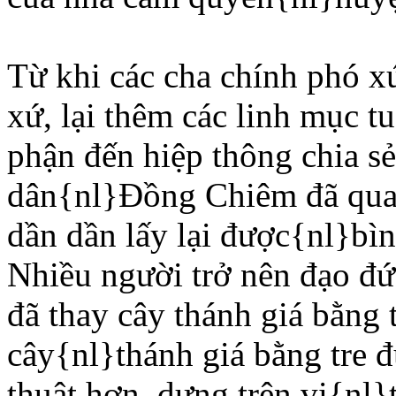
Từ khi các cha chính phó x
xứ, lại thêm các linh mục t
phận đến hiệp thông chia s
dân{nl}Ðồng Chiêm đã qua
dần dần lấy lại được{nl}bì
Nhiều người trở nên đạo đ
đã thay cây thánh giá bằng 
cây{nl}thánh giá bằng tre 
thuật hơn, dựng trên vị{nl}