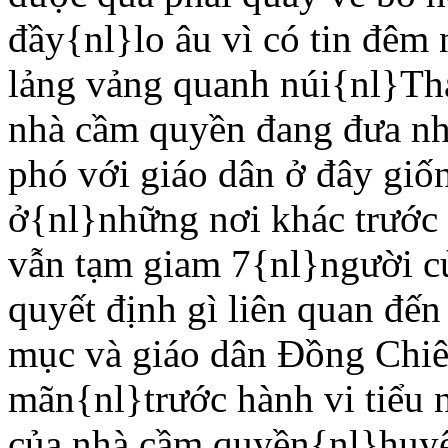
đầy{nl}lo âu vì có tin đêm
lảng vảng quanh núi{nl}Thá
nhà cầm quyền đang đưa nh
phó với giáo dân ở đây giố
ở{nl}những nơi khác trước
vẫn tạm giam 7{nl}người c
quyết định gì liên quan đến
mục và giáo dân Ðồng Chiê
mãn{nl}trước hành vi tiểu 
của nhà cầm quyền{nl}huy