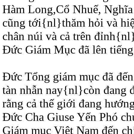
Hàm Long,Cổ Nhuế, Nghĩa Ả
cũng tới{nl}thăm hỏi và hi
chân núi và cả trên đỉnh{nl}
Ðức Giám Mục đã lên tiếng
Ðức Tổng giám mục đã đến 
tàn nhẫn nay{nl}còn đang đ
rằng cả thế giới đang hướn
Ðức Cha Giuse Yến Phó chủ
Giám mục Viêt Nam đến chia