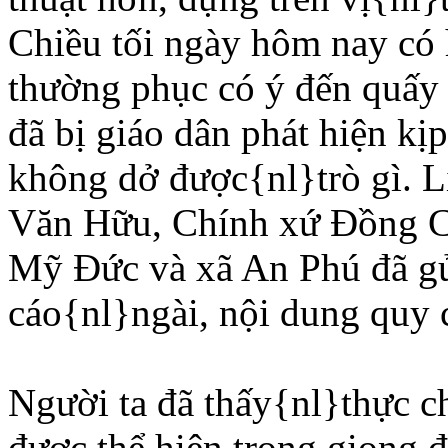
Chiều tối ngày hôm nay có
thường phục có ý đến quấy 
đã bị giáo dân phát hiện kị
không dở được{nl}trò gì. 
Văn Hữu, Chính xứ Ðồng C
Mỹ Ðức và xã An Phú đã gử
cáo{nl}ngài, nội dung quy 
Người ta đã thấy{nl}thực c
được thể hiện trong giọng đ