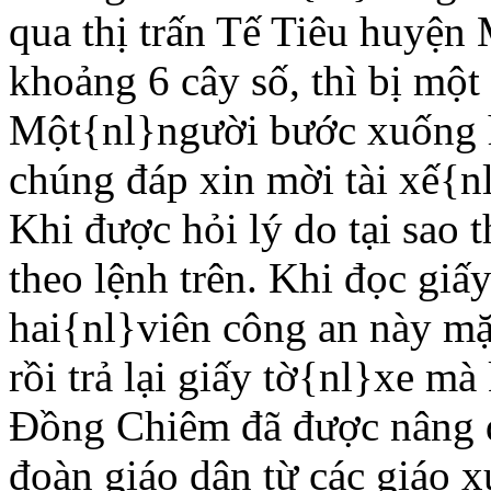
qua thị trấn Tế Tiêu huyệ
khoảng 6 cây số, thì bị một 
Một{nl}người bước xuống h
chúng đáp xin mời tài xế{n
Khi được hỏi lý do tại sao t
theo lệnh trên. Khi đọc giấy
hai{nl}viên công an này mặt
rồi trả lại giấy tờ{nl}xe m
Ðồng Chiêm đã được nâng đỡ
đoàn giáo dân từ các giáo