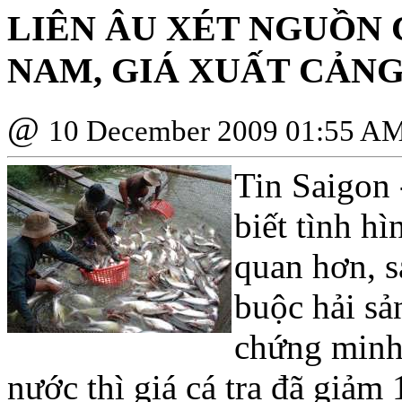
LIÊN ÂU XÉT NGUỒN 
NAM, GIÁ XUẤT CẢNG
@
10 December 2009 01:55 A
Tin Saigon 
biết tình hì
quan hơn, 
buộc hải sả
chứng minh 
nước thì giá cá tra đã giảm