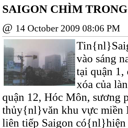
SAIGON CHÌM TRONG
@
14 October 2009 08:06 PM
Tin{nl}Sai
vào sáng na
tại quận 1,
xóa của là
quận 12, Hóc Môn, sương p
thủy{nl}văn khu vực miền 
liên tiếp Saigon có{nl}hiệ