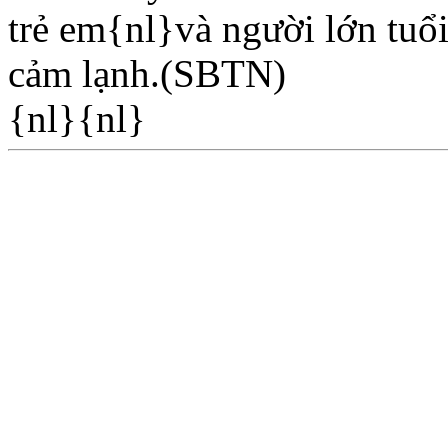
trẻ em{nl}và người lớn tuổi
cảm lạnh.(SBTN)
{nl}{nl}