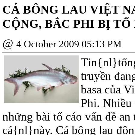
CÁ BÔNG LAU VIỆT 
CỘNG, BẮC PHI BỊ T
@
4 October 2009 05:13 PM
Tin{nl}tổn
truyền đang
basa của V
Phi. Nhiều
những bài tố cáo vấn đề an 
cá{nl}này. Cá bông lau đôn