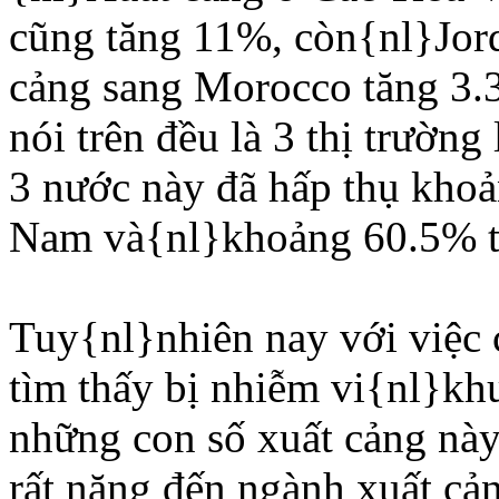
cũng tăng 11%, còn{nl}Jord
cảng sang Morocco tăng 3.
nói trên đều là 3 thị trườn
3 nước này đã hấp thụ khoả
Nam và{nl}khoảng 60.5% tổ
Tuy{nl}nhiên nay với việc 
tìm thấy bị nhiễm vi{nl}khu
những con số xuất cảng này
rất nặng đến ngành xuất cả