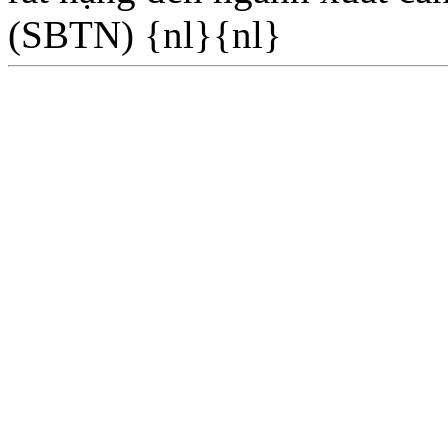
(SBTN) {nl}{nl}