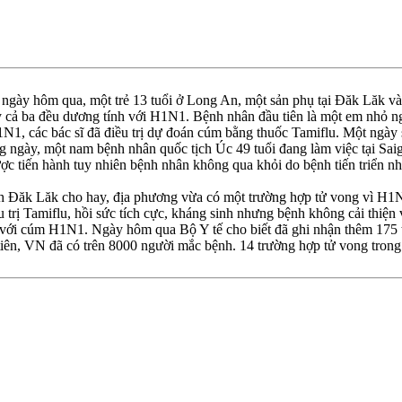
g ngày hôm qua, một trẻ 13 tuổi ở Long An, một sản phụ tại Ðăk Lăk v
y cả ba đều dương tính với H1N1. Bệnh nhân đầu tiên là một em nhỏ 
1, các bác sĩ đã điều trị dự đoán cúm bằng thuốc Tamiflu. Một ngày 
 ngày, một nam bệnh nhân quốc tịch Úc 49 tuổi đang làm việc tại Saig
ược tiến hành tuy nhiên bệnh nhân không qua khỏi do bệnh tiến triển n
nh Ðăk Lăk cho hay, địa phương vừa có một trường hợp tử vong vì H1
 trị Tamiflu, hồi sức tích cực, kháng sinh nhưng bệnh không cải thiện 
 với cúm H1N1. Ngày hôm qua Bộ Y tế cho biết đã ghi nhận thêm 175 
ên, VN đã có trên 8000 người mắc bệnh. 14 trường hợp tử vong trong 