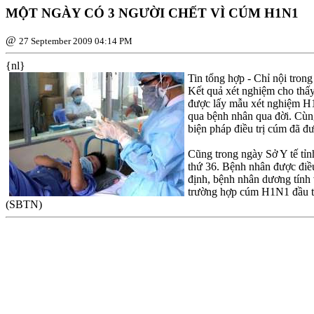
MỘT NGÀY CÓ 3 NGƯỜI CHẾT VÌ CÚM H1N1
@
27 September 2009 04:14 PM
{nl}
Tin tổng hợp - Chỉ nội tron
Kết quả xét nghiệm cho thấ
được lấy mẫu xét nghiệm H1N
qua bệnh nhân qua đời. Cùng
biện pháp điều trị cúm đã đ
Cũng trong ngày Sở Y tế tỉ
thứ 36. Bệnh nhân được điều
định, bệnh nhân dương tính
trường hợp cúm H1N1 đầu ti
(SBTN)