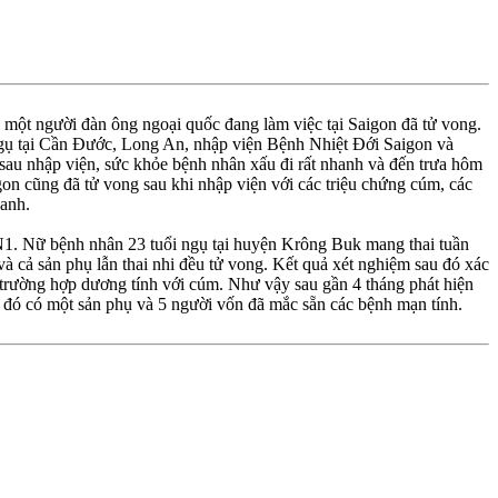
à một người đàn ông ngoại quốc đang làm việc tại Saigon đã tử vong.
ngụ tại Cần Ðước, Long An, nhập viện Bệnh Nhiệt Ðới Saigon và
sau nhập viện, sức khỏe bệnh nhân xấu đi rất nhanh và đến trưa hôm
on cũng đã tử vong sau khi nhập viện với các triệu chứng cúm, các
hanh.
N1. Nữ bệnh nhân 23 tuổi ngụ tại huyện Krông Buk mang thai tuần
và cả sản phụ lẫn thai nhi đều tử vong. Kết quả xét nghiệm sau đó xác
trường hợp dương tính với cúm. Như vậy sau gần 4 tháng phát hiện
đó có một sản phụ và 5 người vốn đã mắc sẵn các bệnh mạn tính.