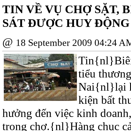
TIN VỀ VỤ CHỢ SẶT, 
SÁT ÐƯỢC HUY ÐỘNG
@
18 September 2009 04:24 A
Tin{nl}Biê
tiểu thươn
Nai{nl}lại 
kiện bất t
hưởng đến việc kinh doanh,
trong chợ.{nl}Hàng chục c