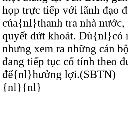
họp trực tiếp với lãnh đạo 
của{nl}thanh tra nhà nước,
quyết dứt khoát. Dù{nl}có 
nhưng xem ra những cán b
đang tiếp tục cố tính theo đ
để{nl}hưởng lợi.(SBTN)
{nl}{nl}