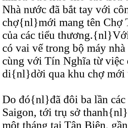
Nhà nước đã bắt tay với cô
chợ{nl}mới mang tên Chợ T
của các tiểu thương.{nl}Vớ
có vai vế trong bộ máy nhà
cùng với Tín Nghĩa từ việc 
di{nl}dời qua khu chợ mới v
Do đó{nl}đã đôi ba lần các 
Saigon, tới trụ sở thanh{nl
một tháng tại Tân Biên, gầ