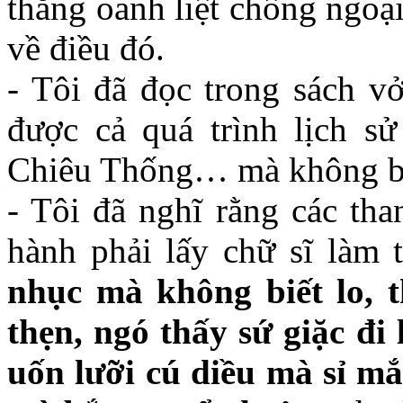
thắng oanh liệt chống ngoạ
về điều đó.
- Tôi đã đọc trong sách 
được cả quá trình lịch s
Chiêu Thống… mà không biế
- Tôi đã nghĩ rằng các tha
hành phải lấy chữ sĩ làm 
nhục mà không biết lo, 
thẹn, ngó thấy sứ giặc đi
uốn lưỡi cú diều mà sỉ mắ