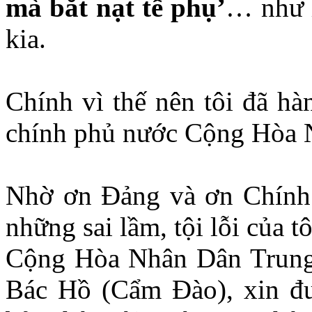
mà bắt nạt tể phụ’
… như 
kia.
Chính vì thế nên tôi đã hà
chính phủ nước Cộng Hòa 
Nhờ ơn Ðảng và ơn Chính 
những sai lầm, tội lỗi của 
Cộng Hòa Nhân Dân Trung 
Bác Hồ (Cẩm Ðào), xin đ