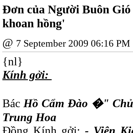
Ðơn của Người Buôn Gió 
khoan hồng'
@
7 September 2009 06:16 PM
{nl}
Kính gởi:
Bác
Hồ Cẩm Ðào �" Chủ 
Trung Hoa
Ðồng Kính gởi:
- Viện K