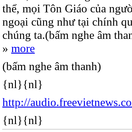
thể, mọi Tôn Giáo của người
ngoại cũng như tại chính 
chúng ta.(bấm nghe âm than
»
more
(bấm nghe âm thanh)
{nl}{nl}
http://audio.freevietnews
{nl}{nl}