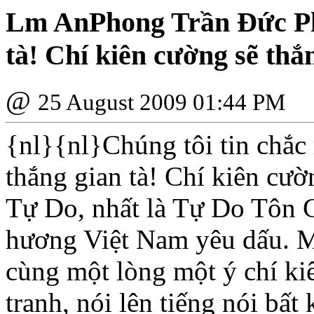
Lm AnPhong Trần Ðức Ph
tà! Chí kiên cường sẽ thắ
@
25 August 2009 01:44 PM
{nl}{nl}Chúng tôi tin chắc
thắng gian tà! Chí kiên cườ
Tự Do, nhất là Tự Do Tôn Gi
hương Việt Nam yêu dấu. Mi
cùng một lòng một ý chí ki
tranh, nói lên tiếng nói bấ