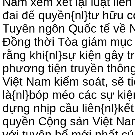
Nam xem xét lại luật liê
đai để quyền{nl}tư hữu 
Tuyên ngôn Quốc tế về N
Ðồng thời Tòa giám mục
rằng khi{nl}sự kiện gây t
phương tiện truyền thôn
Việt Nam kiểm soát, sẽ t
là{nl}bóp méo các sự kiện
dựng nhịp cầu liên{nl}kế
quyền Cộng sản Việt Nam
với tuyên bố mới nhất c