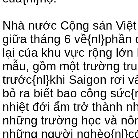
Nhà nước Cộng sản Việt
giữa tháng 6 về{nl}phần 
lại của khu vực rộng lớn 
mẫu, gồm một trường trun
trước{nl}khi Saigon rơi 
bỏ ra biết bao công sức{
nhiệt đới ẩm trở thành n
những trường học và nôn
những người nghèo{nl}có