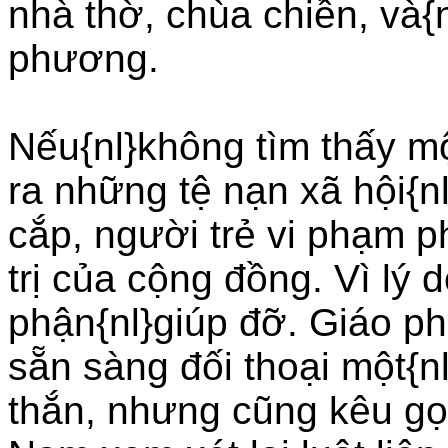
nhà thờ, chùa chiền, và{
phương.
Nếu{nl}không tìm thấy mộ
ra những tệ nạn xã hội{n
cắp, người trẻ vi phạm p
trị của cộng đồng. Vì lý 
phận{nl}giúp đỡ. Giáo phậ
sẵn sàng đối thoại một{n
thắn, nhưng cũng kêu gọ