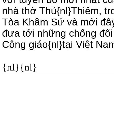
nhà thờ Thủ{nl}Thiêm, tr
Tòa Khâm Sứ và mới đây 
đưa tới những chống đối
Công giáo{nl}tại Việt N
{nl}{nl}