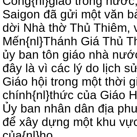
Công{nl}giáo trong nướ
Saigon đã gửi một văn bả
dời Nhà thờ Thủ Thiêm, 
Mến{nl}Thánh Giá Thủ Th
ủy ban tôn giáo nhà nướ
đây là vì các lý do lịch s
Giáo hội trong một thời gi
chính{nl}thức của Giáo H
Ủy ban nhân dân địa phư
để xây dựng một khu vực
của{nl}họ.