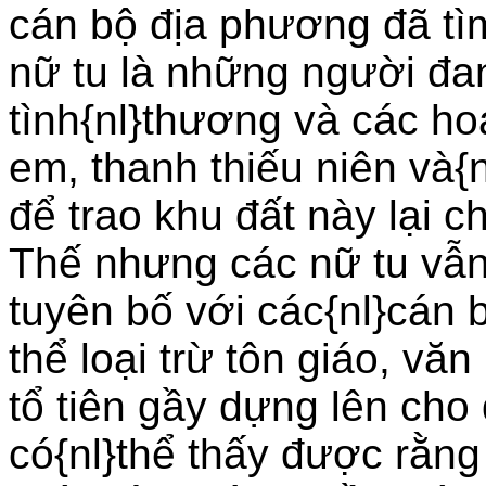
cán bộ địa phương đã tì
nữ tu là những người đa
tình{nl}thương và các ho
em, thanh thiếu niên và{
để trao khu đất này lại c
Thế nhưng các nữ tu vẫn
tuyên bố với các{nl}cán
thể loại trừ tôn giáo, vă
tổ tiên gầy dựng lên ch
có{nl}thể thấy được rằn